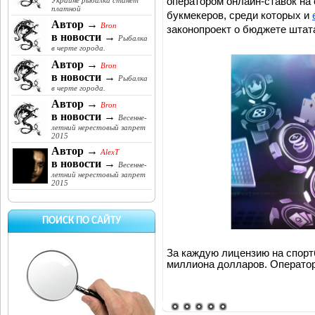
оператором онлайн-ставок на 
Украине рыбалка станет
платной
букмекеров, среди которых и 
Автор →
Bron
законопроект о бюджете штата
в новости →
Рыбалка
в черте города.
Автор →
Bron
в новости →
Рыбалка
в черте города.
Автор →
Bron
в новости →
Весенне-
летний нерестовый запрет
2015
Автор →
AlexT
в новости →
Весенне-
летний нерестовый запрет
2015
ПОИСК ПО САЙТУ
За каждую лицензию на спорт
миллиона долларов. Оператор