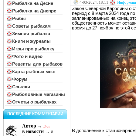
4-03-2024, 18:11
Информац
Рыбалка на Десне
Закон Северной Каролины о ст
Рыбалка на Днепре
период с 8 марта 2024 года п
запланированных на конец это
Рыбы
общественность может остав
Советы рыбакам
время до 27 ноября по этой с
Зимняя рыбалка
Книги и журналы
Игры про рыбалку
Фото и видео
Рецепты для рыбаков
Карта рыбных мест
Форум
Ссылки
Рыболовные магазины
Отчеты о рыбалках
ПОСЛЕДНИЕ КОММЕНТАРИИ
Автор →
Bron
В дополнение к стационарном
в новости →
В