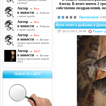
Украине рыбалка станет
платной
блесну. В итоге имеем 2 тро
собственно поздравлений, п
Автор →
Bron
в новости →
Рыбалка
в черте города.
Просмотров:
1799
Автор →
Bron
Фото отчет о рыбалке в Дне
в новости →
Рыбалка
в черте города.
26-12-2013, 18:49
Раздел:
a
Автор →
Bron
в новости →
Весенне-
летний нерестовый запрет
2015
Автор →
AlexT
в новости →
Весенне-
летний нерестовый запрет
2015
ПОИСК ПО САЙТУ