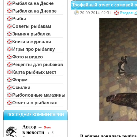
Рыбалка на Десне
Трофейный отчет с сомовой 
Рыбалка на Днепре
20-09-2014, 02:31
Раздел:
a
Рыбы
Советы рыбакам
Зимняя рыбалка
Книги и журналы
Игры про рыбалку
Фото и видео
Рецепты для рыбаков
Карта рыбных мест
Форум
Ссылки
Рыболовные магазины
Отчеты о рыбалках
ПОСЛЕДНИЕ КОММЕНТАРИИ
Автор →
Bron
в новости →
В
В общем ловилась рыбка