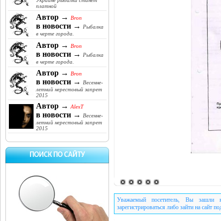
Украине рыбалка станет
платной
Автор →
Bron
в новости →
Рыбалка
в черте города.
Автор →
Bron
в новости →
Рыбалка
в черте города.
Автор →
Bron
в новости →
Весенне-
летний нерестовый запрет
2015
Автор →
AlexT
в новости →
Весенне-
летний нерестовый запрет
2015
ПОИСК ПО САЙТУ
Уважаемый посетитель, Вы зашли н
зарегистрироваться либо зайти на сайт п