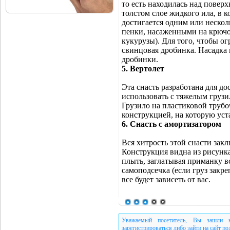
то есть находилась над повер
толстом слое жидкого ила, в 
достигается одним или неско
пенки, насаженными на крючо
кукурузы). Для того, чтобы о
свинцовая дробинка. Насадка 
дробинки.
5. Вертолет
Эта снасть разработана для д
использовать с тяжелым груз
Грузило на пластиковой трубо
конструкцией, на которую уст
6. Снасть с амортизатором
Вся хитрость этой снасти зак
Конструкция видна из рисунка
плыть, заглатывая приманку вс
самоподсечка (если груз закре
все будет зависеть от вас.
Уважаемый посетитель, Вы зашли н
зарегистрироваться либо зайти на сайт п