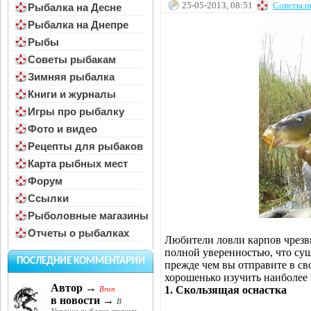
25-05-2013, 08:51
Советы р
Рыбалка на Десне
Рыбалка на Днепре
Рыбы
Советы рыбакам
Зимняя рыбалка
Книги и журналы
Игры про рыбалку
Фото и видео
Рецепты для рыбаков
Карта рыбных мест
Форум
Ссылки
Рыболовные магазины
Отчеты о рыбалках
Любители ловли карпов чрезв
полной уверенностью, что сущ
ПОСЛЕДНИЕ КОММЕНТАРИИ
прежде чем вы отправите в св
хорошенько изучить наиболее 
Автор →
1. Скользящая оснастка
Bron
в новости →
В