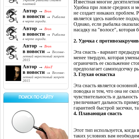
Украине рыбалка станет
Известная многие десятилетия
платной
Удобна при ловле средних и ме
Автор →
Bron
не создает никаких проблем. 
в новости →
Рыбалка
является здесь наиболее подх
в черте города.
Однако, если рыбалка оказала
Автор →
насадку на "волосе", которая
Bron
в новости →
Рыбалка
в черте города.
2. Удочка с противозакручи
Автор →
Bron
в новости →
Эта снасть - вариант предыду
Весенне-
летний нерестовый запрет
менее твердую, которая умень
2015
ограничить ее скольжение сто
Автор →
AlexT
предполагает самоподсечку рыб
в новости →
Весенне-
3. Глухая оснастка
летний нерестовый запрет
2015
Эта снасть является основной
поводка и тем, что она не ско
чувствительность и дальность 
ПОИСК ПО САЙТУ
увеличивает дальность пример
гарантией быстрой засечки, та
4. Плавающая снасть
Этот тип используется, когда
таких условиях вам необходим