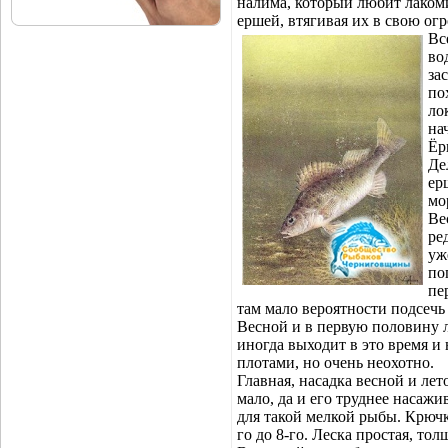
налима, который любит лаком
ершей, втягивая их в свою ог
Вс
во
за
по
ло
на
Ёр
Де
ер
мо
Ве
ре
уж
по
пе
там мало вероятности подсечь
Весной и в первую половину л
иногда выходит в это время и
плотами, но очень неохотно.
Главная, насадка весной и лет
мало, да и его труднее насаж
для такой мелкой рыбы. Крюч
го до 8-го. Леска простая, то