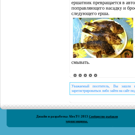
ершатник превращается в авт
поправляющего насадку и бро
следующего ерша.
смывать.
Уважаемый посетитель, Вы зашли н
зарегистрироваться либо зайти на сайт п
Дизайн и разработка
AlexT
© 2013
Сообщество рыбаков
черниговщины.