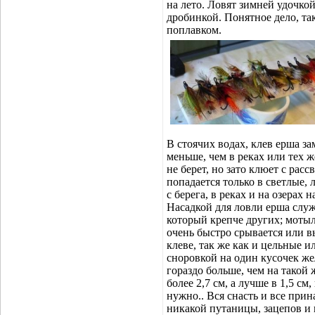
на лето. Ловят зимней удочк
дробинкой. Понятное дело, так
поплавком.
В стоячих водах, клев ерша за
меньше, чем в реках или тех ж
не берет, но зато клюет с расс
попадается только в светлые, 
с берега, в реках и на озерах 
Насадкой для ловли ерша служ
который крепче других; мотыл
очень быстро срывается или в
клеве, так же как и цельные 
сноровкой на один кусочек же
гораздо больше, чем на такой
более 2,7 см, а лучше в 1,5 с
нужно.. Вся снасть и все при
никакой путаницы, зацепов и