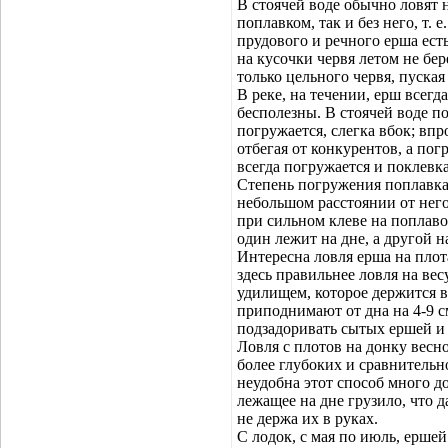
В стоячей воде обычно ловят н
поплавком, так и без него, т. е
прудового и речного ерша ест
на кусочки червя летом не бер
только цельного червя, пуская
В реке, на течении, ерш всегд
бесполезны. В стоячей воде п
погружается, слегка вбок; вп
отбегая от конкурентов, а пог
всегда погружается и поклевк
Степень погружения поплавка 
небольшом расстоянии от него,
при сильном клеве на поплаво
один лежит на дне, а другой н
Интересна ловля ерша на плот
здесь правильнее ловля на вес
удилищем, которое держится в 
приподнимают от дна на 4-9 
подзадоривать сытых ершей и
Ловля с плотов на донку весно
более глубоких и сравнительн
неудобна этот способ много д
лежащее на дне грузило, что 
не держа их в руках.
С лодок, с мая по июль, ершей 