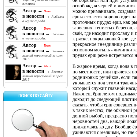
он обрывист или идет уступам
Украине рыбалка станет
платной
освобождая червей и личинок.
Автор →
можно приманивать, создавая 
Bron
в новости →
ерш-сеголеток хорошо идет на
Рыбалка
в черте города.
проточных прудах ерш, как ры
заросших, тенистых берегов, 
Автор →
Bron
свай, где находит прохладу и
в новости →
Рыбалка
к ряске, покрывающей кое гд
в черте города.
прекрасное гнездилище разли
Автор →
Bron
основном мотыль - личинки ко
в новости →
Весенне-
прудах ерш реже встречается н
летний нерестовый запрет
2015
Автор →
В жаркое время, когда вода в 
AlexT
в новости →
по местности, или прячется п
Весенне-
летний нерестовый запрет
родниковых ручейков, если та
2015
укрывается под этими травян
который служит главной насад
Наконец, ёрш летом поднимает
ПОИСК ПО САЙТУ
доходит до следующей плотины
сказать, чтобы ерш совершенн
в таких местах, где обычной р
донной рыбой, прекрасно поль
неровностей дна, каждой ложб
прижимаясь ко дну. Вообще ё
уживаются с мелкими, но где 