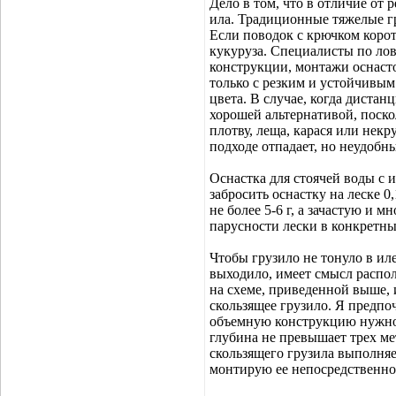
Дело в том, что в отличие от 
ила. Традиционные тяжелые гр
Если поводок с крючком корот
кукуруза. Специалисты по ло
конструкции, монтажи оснаст
только с резким и устойчивым
цвета. В случае, когда дистан
хорошей альтернативой, поско
плотву, леща, карася или некр
подходе отпадает, но неудобны
Оснастка для стоячей воды с 
забросить оснастку на леске 0
не более 5-6 г, а зачастую и м
парусности лески в конкретны
Чтобы грузило не тонуло в иле
выходило, имеет смысл распол
на схеме, приведенной выше, и
скользящее грузило. Я предпоч
объемную конструкцию нужного
глубина не превышает трех ме
скользящего грузила выполняе
монтирую ее непосредственно 