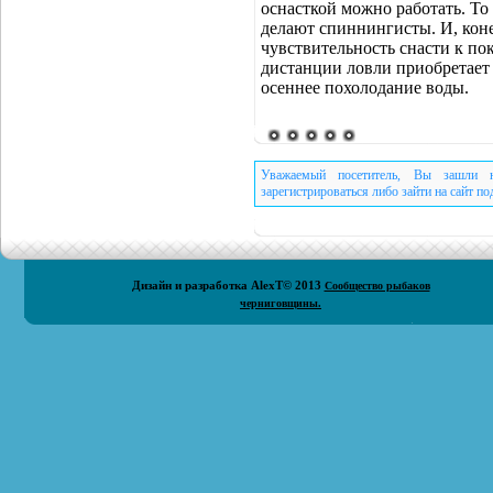
оснасткой можно работать. То
делают спиннингисты. И, коне
чувствительность снасти к по
дистанции ловли приобретает б
осеннее похолодание воды.
Уважаемый посетитель, Вы зашли н
зарегистрироваться либо зайти на сайт п
Дизайн и разработка
AlexT
© 2013
Сообщество рыбаков
черниговщины.