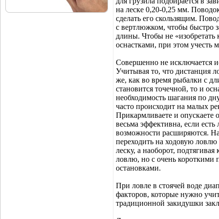
для грузила подбирается в зав
на леске 0,20-0,25 мм. Поводо
сделать его скользящим. Пово
с вертлюжком, чтобы быстро з
длины. Чтобы не «изобретать
оснастками, при этом учесть 
Совершенно не исключается и
Учитывая то, что дистанция л
же, как во время рыбалки с 
становится точечной, то и осн
необходимость шагания по дну
часто происходит на малых рек
Прикармливаете и опускаете о
весьма эффективна, если есть 
возможности расширяются. Нап
переходить на ходовую ловлю 
леску, а наоборот, подтягивая
ловлю, но с очень короткими
остановками.
При ловле в стоячей воде диа
факторов, которые нужно учит
традиционной закидушки заклю