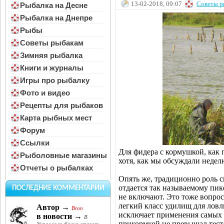
13-02-2018, 09:07
Советы р
Рыбалка на Десне
Рыбалка на Днепре
Рыбы
Советы рыбакам
Зимняя рыбалка
Книги и журналы
Игры про рыбалку
Фото и видео
Рецепты для рыбаков
Карта рыбных мест
Форум
Ссылки
Для фидера с кормушкой, как 
Рыболовные магазины
хотя, как мы обсуждали недел
Отчеты о рыбалках
Опять же, традиционно роль с
отдается так называемому пик
ПОСЛЕДНИЕ КОММЕНТАРИИ
не включают. Это тоже вопрос
легкий класс удилищ для ловл
Автор →
Bron
исключает применения самых 
в новости →
В
прикормкой не превышал тест