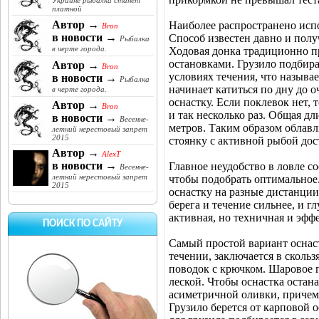
Украине рыбалка станет
платной
Автор →
Наиболее распространено исп
Bron
в новости →
Способ известен давно и полу
Рыбалка
в черте города.
Ходовая донка традиционно п
остановками. Грузило подбира
Автор →
Bron
условиях течения, что называе
в новости →
Рыбалка
начинает катиться по дну до о
в черте города.
оснастку. Если поклевок нет, 
Автор →
Bron
и так несколько раз. Общая д
в новости →
Весенне-
метров. Таким образом облавл
летний нерестовый запрет
2015
стоянку с активной рыбой дос
Автор →
AlexT
в новости →
Главное неудобство в ловле со
Весенне-
летний нерестовый запрет
чтобы подобрать оптимальное.
2015
оснастку на разные дистанции
берега и течение сильнее, и г
активная, но техничная и эфф
ПОИСК ПО САЙТУ
Самый простой вариант оснаст
течении, заключается в скольз
поводок с крючком. Шаровое г
леской. Чтобы оснастка остан
асиметричной оливки, причем 
Грузило берется от карповой 