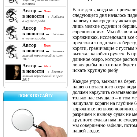
Украине рыбалка станет
платной
В тот день, когда мы приехал
Автор →
Bron
следующего дня началось паде
в новости →
Рыбалка
нашему плавсредству акватори
в черте города.
лишь мелкие судачки и берши,
Автор →
Bron
соревнованиях. Мы облавлива
в новости →
Рыбалка
коряжниках, исследовали все 
в черте города.
предложил подплыть к берегу,
Автор →
Bron
коряги, граничащие с густым к
в новости →
Весенне-
вытекал какой-то ручеек. В п
летний нерестовый запрет
длинное озеро, которое распол
2015
ловля рыбы по затонам будет 
Автор →
AlexT
искать крупную рыбу.
в новости →
Весенне-
летний нерестовый запрет
2015
Каждое утро, выходя на берег,
нашего потаенного озера вода
должен караулить скатывающег
ПОИСК ПО САЙТУ
только нас смущало – в том м
нащупали коряги на глубине 6 
коряжнике неплохо ловились 
разрешен к вылову судак не ме
крупного судака нам не сужде
мы совершенно забыли, потому
нашей лодке.