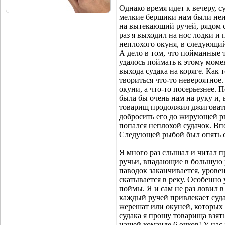
Однако время идет к вечеру, с
мелкие бершики нам были неи
на вытекающий ручей, рядом 
раз я выходил на нос лодки и 
неплохого окуня, в следующий
А дело в том, что пойманные 
удалось поймать к этому моме
выхода судака на коряге. Как 
твориться что-то невероятное
окуни, а что-то посерьезнее. 
была бы очень нам на руку и,
товарищ продолжил джиговать,
добросить его до жирующей ры
попался неплохой судачок. Вп
Следующей рыбой был опять с
Я много раз слышал и читал 
ручьи, впадающие в большую р
паводок заканчивается, уровен
скатывается в реку. Особенно
поймы. Я и сам не раз ловил в
каждый ручей привлекает суда
жерешат или окуней, которых л
судака я прошу товарища взят
нашей команде 6 очков! У нас 