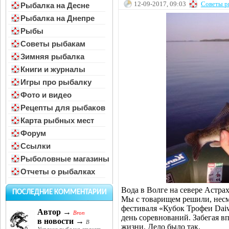
12-09-2017, 09:03
Советы р
Рыбалка на Десне
Рыбалка на Днепре
Рыбы
Советы рыбакам
Зимняя рыбалка
Книги и журналы
Игры про рыбалку
Фото и видео
Рецепты для рыбаков
Карта рыбных мест
Форум
Ссылки
Рыболовные магазины
Отчеты о рыбалках
Вода в Волге на севере Астрах
ПОСЛЕДНИЕ КОММЕНТАРИИ
Мы с товарищем решили, несмо
фестиваля «Кубок Трофеи Daiw
Автор →
Bron
день соревнований. Забегая вп
в новости →
В
жизни. Дело было так.