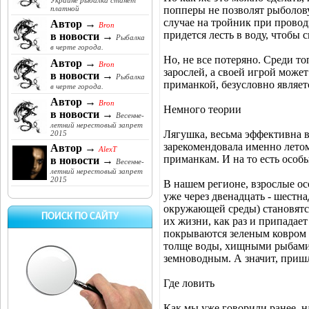
Украине рыбалка станет
попперы не позволят рыболов
платной
случае на тройник при провод
Автор →
Bron
придется лесть в воду, чтобы 
в новости →
Рыбалка
в черте города.
Но, не все потеряно. Среди то
Автор →
Bron
зарослей, а своей игрой може
в новости →
Рыбалка
приманкой, безусловно являет
в черте города.
Автор →
Bron
Немного теории
в новости →
Весенне-
летний нерестовый запрет
Лягушка, весьма эффективна в
2015
зарекомендовала именно летом
Автор →
AlexT
приманкам. И на то есть особ
в новости →
Весенне-
летний нерестовый запрет
2015
В нашем регионе, взрослые ос
уже через двенадцать - шестн
окружающей среды) становятс
ПОИСК ПО САЙТУ
их жизни, как раз и припадае
покрываются зеленым ковром в
толще воды, хищными рыбами 
земноводным. А значит, приш
Где ловить
Как мы уже говорили ранее, 