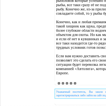
рыболовов которые успешно п
рыбы, все таки сразу её не по
рыбу. Конечно же, из-за прили
совладаете собой, то у рыбы 
Конечно, как и любая приманка
такой хищник как щука, предп
более глубокие области водое
объектом для охоты. Но как м
и если её нет в кувшинках и з
все таки находится где-то ряд
трудных условиях готов поэк
Если вам нужно доставить сво
позволяет это сделать его св
ситуации будет перевозка ле
компанией «Автолига», котора
Европе.
Уважаемый посетитель, Вы зашли н
зарегистрироваться либо зайти на сайт п