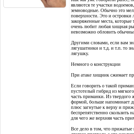
являются те участки водоемов
земноводные. Обычно это мел
поверхности. Это и островки л
закоряженные места, которые 
очень любит любая хищная рыб
невозможно обловить обычны
Другими словами, если вам з
лягушатники и т.д. и т.п. то 
лягушку.
Немного о конструкции
При атаке хищник сжимает пр
Если говорить о такой приманк
пустотелый гибрид из мягког
часть приманки. Из твердого 
формой, больше напоминает д
плюс загнутые к верху и приж
беспрепятственно скользить н
для чего же верхняя часть при
Все дело в том, что прижатые 