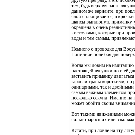
другую преграду, а это исключ
тем, будь верхняя часть лягуш
данном же варианте, при покл
слой сплющивается, а крючки 
шансы выплюнуть приманку, у
окрашена в очень реалистичн
кисточками, которые при про
воды и тем самым, привлекают
Немного о проводке для Booya
Типичное поле боя для повер
Когда мы ловим на имитацию 
настоящей лягушки но и её дв
заставить приманку двигаться
заросли травы короткими, но 
одинарными, так и двойными и
самым важным элементом пров
несколько секунд. Именно на п
может обойти своим внимани
Вот такими движениями можно
сильно заросших или закоряж
Кстати, при ловле на эту ляг