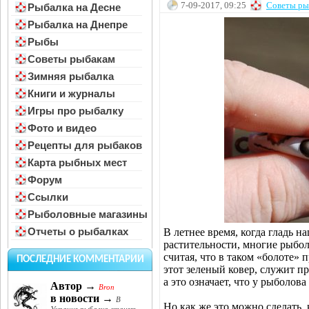
7-09-2017, 09:25
Советы ры
Рыбалка на Десне
Рыбалка на Днепре
Рыбы
Советы рыбакам
Зимняя рыбалка
Книги и журналы
Игры про рыбалку
Фото и видео
Рецепты для рыбаков
Карта рыбных мест
Форум
Ссылки
Рыболовные магазины
Отчеты о рыбалках
В летнее время, когда гладь 
растительности, многие рыбол
считая, что в таком «болоте»
ПОСЛЕДНИЕ КОММЕНТАРИИ
этот зеленый ковер, служит 
а это означает, что у рыболов
Автор →
Bron
в новости →
В
Но как же это можно сделать,