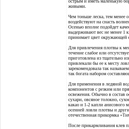
острым и иметь маленькую бо
живыми.
Чем тоньше леска, тем менее 
воздействуют на снасть волнен
Осенью вполне подойдет качес
выдерживают вес не менее 1 кг
принимает цвет окружающей 
Для привлечения плотвы к мес
течение слабое или отсутству
приготовлена из тщательно из
привлекали бы ее к месту лов
зарекомендовала так называем
так богата набором составляю
Для применения в ледяной вод
компонентов с резким или пря
освежения. Обычно в состав 
сухари, овсяное толокно, сух
какао и 1-2 капли анисового м
осенней ловли плотвы и друг
отечественная прикормка «Ти
После прикармливания клев п