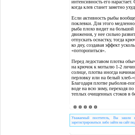
интенсивность его нарастает
когда клев станет заметно уху
Если активность рыбы вообще 
поклевки. Для этого медленно
рыба плохо видит на большой
движения, у нее сильно разви
отпускать оснастку, тогда крю
ко дну, создавая эффект ускол
«поторопиться».
Перед ледоставом плотва обы
на крючок к мотылю 1-2 личин
солнце, плотва иногда начина
перловку или на белый хлеб-
Благодаря плотве рыболов-по
воде на всю зиму, переходя по 
теплых очищенных стоков в б
Уважаемый посетитель, Вы зашли н
зарегистрироваться либо зайти на сайт п