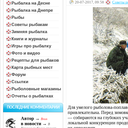
20-07-2017, 09:58
Советы р
Рыбалка на Десне
Рыбалка на Днепре
Рыбы
Советы рыбакам
Зимняя рыбалка
Книги и журналы
Игры про рыбалку
Фото и видео
Рецепты для рыбаков
Карта рыбных мест
Форум
Ссылки
Рыболовные магазины
Отчеты о рыбалках
Для умелого рыболова-поплав
ПОСЛЕДНИЕ КОММЕНТАРИИ
привлекательна. Перед зимовк
— собираются на глубоких уча
Автор →
Bron
локальной конкуренции продол
в новости →
В
их определить.