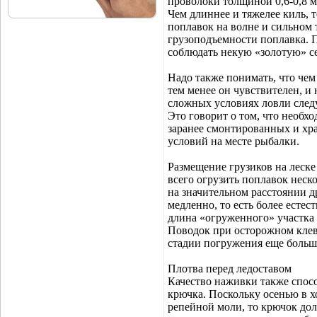
проволоки толщиной 0,6-0,8 
Чем длиннее и тяжелее киль, 
поплавок на волне и сильном т
грузоподъемности поплавка. 
соблюдать некую «золотую» с
Надо также понимать, что чем
тем менее он чувствителен, и
сложных условиях ловли следу
Это говорит о том, что необх
заранее смонтированных и хра
условий на месте рыбалки.
Размещение грузиков на леске
всего огрузить поплавок нес
на значительном расстоянии д
медленно, то есть более есте
длина «огруженного» участка л
Поводок при осторожном клеве
стадии погружения еще больше
Плотва перед ледоставом
Качество наживки также спосо
крючка. Поскольку осенью в 
репейной моли, то крючок до