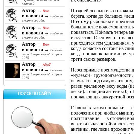
Украине рыбалка станет
платной
Автор →
Поздней осенью из-за сложны
Bron
в новости →
берега, когда до больших «ле
Рыбалка
в черте города.
Поэтому рыболовы в предзимь
большинстве водоемов плотвы.
Автор →
Bron
показаться. Поймать теперь 
в новости →
Рыбалка
искусство. Осенняя плотва вс
в черте города.
приходится тем удильщикам, у
Автор →
Bron
когда оснастка состоит из сли
в новости →
Весенне-
когда поплавок напоминает яр
летний нерестовый запрет
2015
трети своих размеров.
Автор →
AlexT
в новости →
Неоспоримые преимущества да
Весенне-
летний нерестовый запрет
«нулевой» грузоподъемности. 
2015
огружают под самую антенну, 
равен удельному весу воды (н
лески). Толщина антенны 0,5-
ПОИСК ПО САЙТУ
поплавков для аккуратной осен
Главное в таком поплавке — е
положения при любых манипул
подтягивание — в стоячей вод
вертикальная остойчивость ег
антенны, где леска проходит 