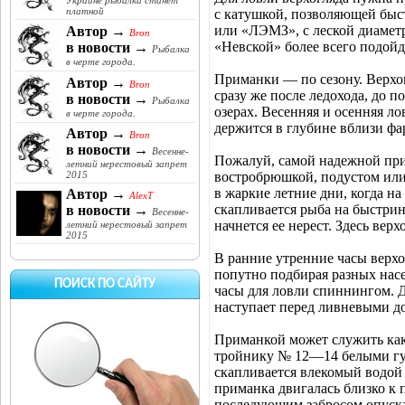
Украине рыбалка станет
платной
с катушкой, позволяющей быс
или «ЛЭМЗ», с леской диамет
Автор →
Bron
«Невской» более всего подойд
в новости →
Рыбалка
в черте города.
Приманки — по сезону. Верхо
Автор →
Bron
сразу же после ледохода, до 
в новости →
Рыбалка
озерах. Весенняя и осенняя ло
в черте города.
держится в глубине вблизи фар
Автор →
Bron
в новости →
Весенне-
Пожалуй, самой надежной прим
летний нерестовый запрет
востробрюшкой, подустом или 
2015
в жаркие летние дни, когда н
Автор →
AlexT
скапливается рыба на быстрин
в новости →
Весенне-
начнется ее нерест. Здесь верх
летний нерестовый запрет
2015
В ранние утренние часы верхо
попутно подбирая разных нас
ПОИСК ПО САЙТУ
часы для ловли спиннингом. Д
наступает перед ливневыми д
Приманкой может служить как 
тройнику № 12—14 белыми гус
скапливается влекомый водой 
приманка двигалась близко к 
последующим забросом опуска