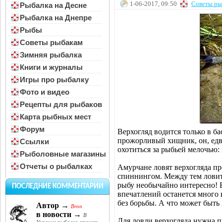
1-06-2017, 09:50
Советы ры
Рыбалка на Десне
Рыбалка на Днепре
Рыбы
Советы рыбакам
Зимняя рыбалка
Книги и журналы
Игры про рыбалку
Фото и видео
Рецепты для рыбаков
Карта рыбных мест
Форум
Верхогляд водится только в 
прожорливый хищник, он, едв
Ссылки
охотиться за рыбьей мелочью:
Рыболовные магазины
Отчеты о рыбалках
Амурчане ловят верхогляда п
спиннингом. Между тем лови
рыбу необычайно интересно! В
ПОСЛЕДНИЕ КОММЕНТАРИИ
впечатлений останется много 
без борьбы. А что может быт
Автор →
Bron
в новости →
В
Для ловли верхогляда нужна 