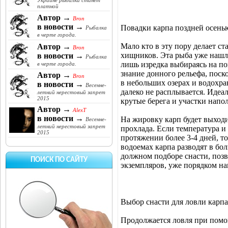
Украине рыбалка станет
платной
Автор →
Bron
в новости →
Повадки карпа поздней осенью
Рыбалка
в черте города.
Мало кто в эту пору делает с
Автор →
Bron
хищников. Эта рыба уже нашла
в новости →
Рыбалка
лишь изредка выбираясь на по
в черте города.
знание донного рельефа, поско
Автор →
Bron
в небольших озерах и водохра
в новости →
Весенне-
далеко не расплывается. Идеа
летний нерестовый запрет
2015
крутые берега и участки нап
Автор →
AlexT
в новости →
На жировку карп будет выходи
Весенне-
летний нерестовый запрет
прохлада. Если температура и
2015
протяжении более 3-4 дней, т
водоемах карпа разводят в бо
должном подборе снасти, поз
ПОИСК ПО САЙТУ
экземпляров, уже порядком н
Выбор снасти для ловли карпа
Продолжается ловля при помо