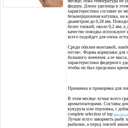
месяце, пока температура не 
фидеру. Длина удилища в этом
характеристики составят не м
безынерционная катушка, на к
диаметром до 0,28 мм. Поводо
более тонкий, около 0,2 мм, а 
качестве поводка используют 
всего подойдет для очень ост
Среди обилия монтажей, наиб
петля». Форма кормушки для л
большого значения, а ее масс
характеристики фидерного уд
чтобы он был предельно креп
Приманка и прикормка для ло
В этом месяце лучше всего с
ароматизаторами. Составы дом
кукуруза или перловка, с доб
complete selection of top
http://en.
Лучше всего закормить рыбу за
рыбалки, а перед ловлей заки