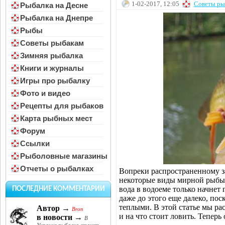
1-02-2017, 12:05
Советы ры
Рыбалка на Десне
Рыбалка на Днепре
Рыбы
Советы рыбакам
Зимняя рыбалка
Книги и журналы
Игры про рыбалку
Фото и видео
Рецепты для рыбаков
Карта рыбных мест
Форум
Ссылки
Рыболовные магазины
Отчеты о рыбалках
Вопреки распространенному з
некоторые виды мирной рыбы, 
вода в водоеме только начнет
ПОСЛЕДНИЕ КОММЕНТАРИИ
даже до этого еще далеко, по
теплыми. В этой статье мы рас
Автор →
Bron
и на что стоит ловить. Теперь 
в новости →
В