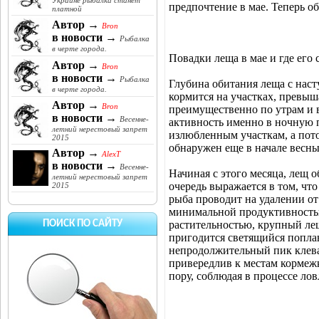
Украине рыбалка станет
предпочтение в мае. Теперь об
платной
Автор →
Bron
в новости →
Рыбалка
в черте города.
Повадки леща в мае и где его 
Автор →
Bron
в новости →
Рыбалка
Глубина обитания леща с наст
в черте города.
кормится на участках, превы
Автор →
Bron
преимущественно по утрам и 
в новости →
Весенне-
активность именно в ночную 
летний нерестовый запрет
излюбленным участкам, а пото
2015
обнаружен еще в начале весны
Автор →
AlexT
в новости →
Весенне-
Начиная с этого месяца, лещ о
летний нерестовый запрет
очередь выражается в том, чт
2015
рыба проводит на удалении от 
минимальной продуктивностью
растительностью, крупный ле
ПОИСК ПО САЙТУ
пригодится светящийся поплав
непродолжительный пик клева 
привередлив к местам кормеж
пору, соблюдая в процессе ло