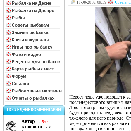
11-08-2016, 09:39
Советы р
Рыбалка на Десне
Рыбалка на Днепре
Рыбы
Советы рыбакам
Зимняя рыбалка
Книги и журналы
Игры про рыбалку
Фото и видео
Рецепты для рыбаков
Карта рыбных мест
Форум
Ссылки
Рыболовные магазины
Нерест леща уже подошел к за
Отчеты о рыбалках
посленерестового затишья, да
Ловля этой рыбы будет в знач
ПОСЛЕДНИЕ КОММЕНТАРИИ
будет проводить невдалеке от 
тяжелого для него периода. С
Автор →
Bron
мере приходится как раз на в
в новости →
В
повадках леща в конце весны, 