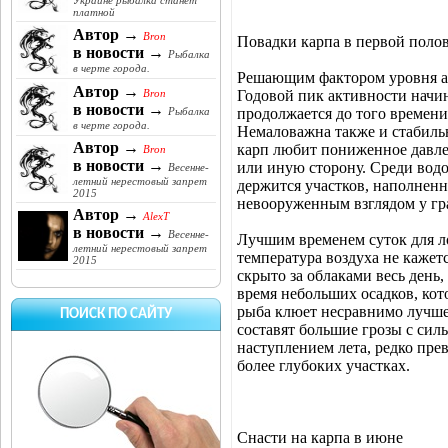
Украине рыбалка станет
платной
Автор →
Bron
Повадки карпа в первой поло
в новости →
Рыбалка
в черте города.
Решающим фактором уровня ак
Автор →
Годовой пик активности начин
Bron
в новости →
продолжается до того времени,
Рыбалка
в черте города.
Немаловажна также и стабильн
Автор →
карп любит пониженное давлени
Bron
в новости →
или иную сторону. Среди водо
Весенне-
летний нерестовый запрет
держится участков, наполненн
2015
невооруженным взглядом у г
Автор →
AlexT
в новости →
Весенне-
Лучшим временем суток для ло
летний нерестовый запрет
температура воздуха не кажет
2015
скрыто за облаками весь день,
время небольших осадков, кот
рыба клюет несравнимо лучше
ПОИСК ПО САЙТУ
составят большие грозы с сил
наступлением лета, редко прев
более глубоких участках.
Снасти на карпа в июне