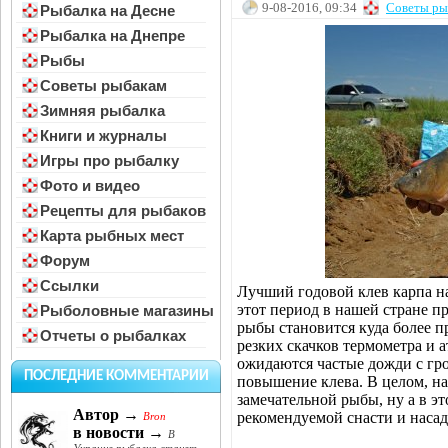
9-08-2016, 09:34
Советы ры
Рыбалка на Десне
Рыбалка на Днепре
Рыбы
Советы рыбакам
Зимняя рыбалка
Книги и журналы
Игры про рыбалку
Фото и видео
Рецепты для рыбаков
Карта рыбных мест
Форум
Ссылки
Лучший годовой клев карпа на
этот период в нашей стране п
Рыболовные магазины
рыбы становится куда более п
Отчеты о рыбалках
резких скачков термометра и 
ожидаются частые дожди с гро
ПОСЛЕДНИЕ КОММЕНТАРИИ
повышение клева. В целом, на
замечательной рыбы, ну а в эт
Автор →
рекомендуемой снасти и насад
Bron
в новости →
В