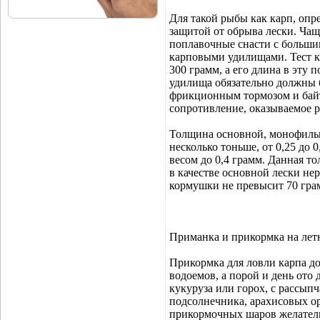
Для такой рыбы как карп, опр
защитой от обрыва лески. Чащ
поплавочные снасти с больши
карповыми удилищами. Тест ка
300 грамм, а его длина в эту 
удилища обязательно должны 
фрикционным тормозом и бай
сопротивление, оказываемое р
Толщина основной, монофильно
несколько тоньше, от 0,25 до 
весом до 0,4 грамм. Данная т
в качестве основной лески не
кормушки не превысит 70 грам
Приманка и прикормка на лет
Прикормка для ловли карпа д
водоемов, а порой и день ото 
кукуруза или горох, с рассып
подсолнечника, арахисовых о
прикормочных шаров желател