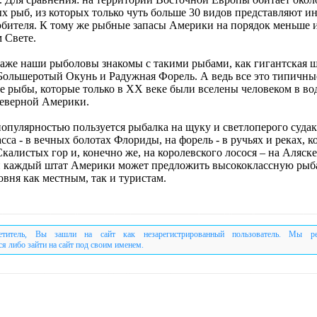
х рыб, из которых только чуть больше 30 видов представляют ин
бителя. К тому же рыбные запасы Америки на порядок меньше 
 Свете.
даже наши рыболовы знакомы с такими рыбами, как гигантская 
Большеротый Окунь и Радужная Форель. А ведь все это типичны
е рыбы, которые только в ХХ веке были вселены человеком в во
еверной Америки.
опулярностью пользуется рыбалка на щуку и светлоперого судак
асса - в вечных болотах Флориды, на форель - в ручьях и реках, к
калистых гор и, конечно же, на королевского лосося – на Аляске
 каждый штат Америки может предложить высококлассную рыб
вня как местным, так и туристам.
етитель, Вы зашли на сайт как незарегистрированный пользователь. Мы р
ся либо зайти на сайт под своим именем.