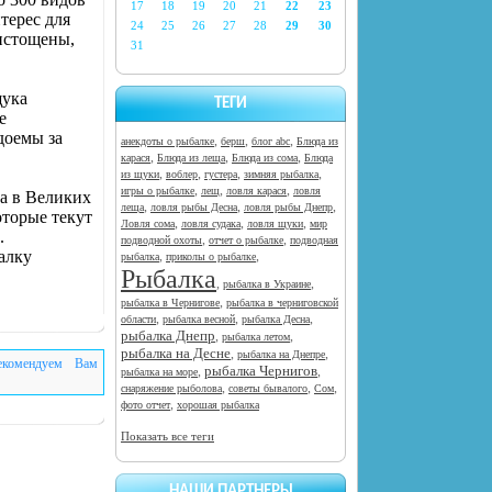
17
18
19
20
21
22
23
терес для
24
25
26
27
28
29
30
истощены,
31
щука
ТЕГИ
е
доемы за
,
,
,
анекдоты о рыбалке
берш
блог abc
Блюда из
,
,
,
карася
Блюда из леща
Блюда из сома
Блюда
,
,
,
,
из щуки
воблер
густера
зимняя рыбалка
,
,
,
игры о рыбалке
лещ
ловля карася
ловля
а в Великих
,
,
,
леща
ловля рыбы Десна
ловля рыбы Днепр
оторые текут
,
,
,
Ловля сома
ловля судака
ловля щуки
мир
.
,
,
подводной охоты
отчет о рыбалке
подводная
алку
,
,
рыбалка
приколы о рыбалке
Рыбалка
,
,
рыбалка в Украине
,
рыбалка в Чернигове
рыбалка в черниговской
,
,
,
области
рыбалка весной
рыбалка Десна
рыбалка Днепр
,
,
рыбалка летом
рыбалка на Десне
,
,
рыбалка на Днепре
екомендуем Вам
рыбалка Чернигов
,
,
рыбалка на море
,
,
,
снаряжение рыболова
советы бывалого
Сом
,
фото отчет
хорошая рыбалка
Показать все теги
НАШИ ПАРТНЕРЫ