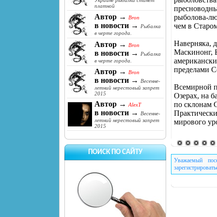
Украине рыбалка станет
платной
пресноводны
Автор →
рыболова-лю
Bron
в новости →
чем в Старом
Рыбалка
в черте города.
Наверняка, 
Автор →
Bron
Маскинонг, 
в новости →
Рыбалка
американски
в черте города.
пределами С
Автор →
Bron
в новости →
Весенне-
Всемирной п
летний нерестовый запрет
2015
Озерах, на б
Автор →
по склонам С
AlexT
в новости →
Практически
Весенне-
летний нерестовый запрет
мирового уро
2015
ПОИСК ПО САЙТУ
Уважаемый пос
зарегистрировать