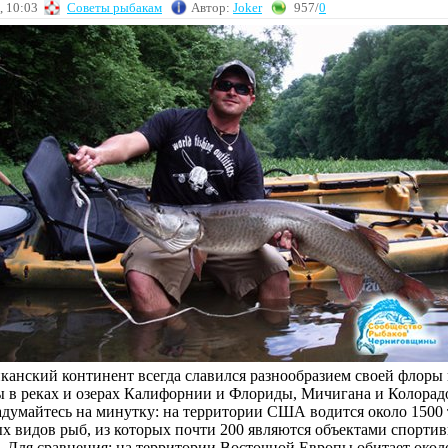
, 10:03
Советы рыбакам
Автор:
Joker
957/
0
канский континент всегда славился разнообразием своей флоры
ы в реках и озерах Калифорнии и Флориды, Мичигана и Колорадо
Задумайтесь на минутку: на территории США водится около 1500 
х видов рыб, из которых почти 200 являются объектами спорти
. Для сравнения: на территории Восточной Европы обитает окол