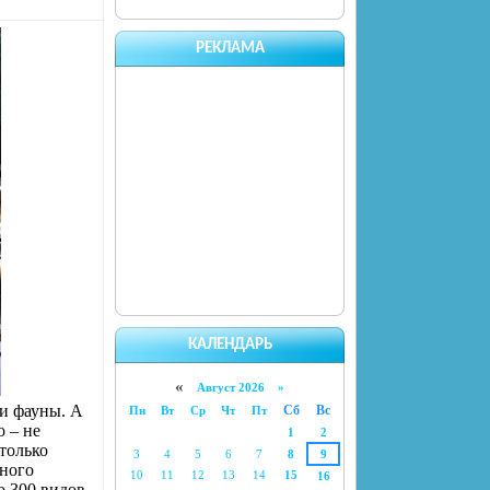
РЕКЛАМА
КАЛЕНДАРЬ
«
Август 2026 »
 и фауны. А
Сб
Вс
Пн
Вт
Ср
Чт
Пт
 – не
1
2
только
3
4
5
6
7
8
9
вного
10
11
12
13
14
15
16
о 300 видов