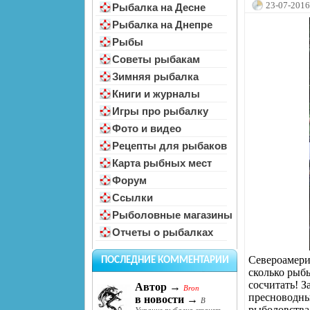
23-07-2016
Рыбалка на Десне
Рыбалка на Днепре
Рыбы
Советы рыбакам
Зимняя рыбалка
Книги и журналы
Игры про рыбалку
Фото и видео
Рецепты для рыбаков
Карта рыбных мест
Форум
Ссылки
Рыболовные магазины
Отчеты о рыбалках
Североамери
ПОСЛЕДНИЕ КОММЕНТАРИИ
сколько рыб
сосчитать! 
Автор →
Bron
пресноводны
в новости →
В
рыболовства