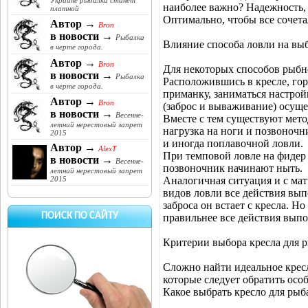
Украине рыбалка станет
наиболее важно? Надежность, 
платной
Оптимально, чтобы все сочета
Автор →
Bron
в новости →
Рыбалка
Влияние способа ловли на вы
в черте города.
Автор →
Bron
Для некоторых способов рыбно
в новости →
Рыбалка
Расположившись в кресле, гор
в черте города.
приманку, заниматься настрой
Автор →
Bron
(заброс и вываживание) осуще
в новости →
Весенне-
Вместе с тем существуют метод
летний нерестовый запрет
нагрузка на ноги и позвоночн
2015
и иногда поплавочной ловли.
Автор →
AlexT
При темповой ловле на фидер 
в новости →
Весенне-
позвоночник начинают ныть.
летний нерестовый запрет
Аналогичная ситуация и с ма
2015
видов ловли все действия вып
заброса он встает с кресла. Н
ПОИСК ПО САЙТУ
правильнее все действия выпо
Критерии выбора кресла для 
Сложно найти идеальное кресл
которые следует обратить осо
Какое выбрать кресло для рыб