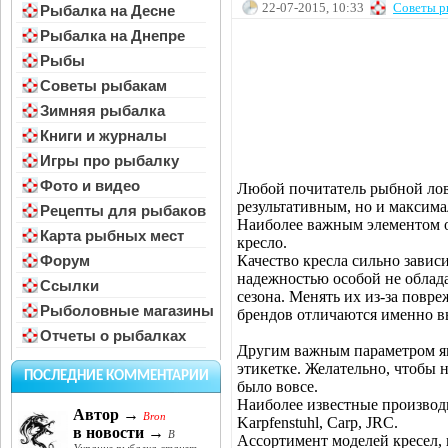
22-07-2015, 10:33
Советы р
Рыбалка на Десне
Рыбалка на Днепре
Рыбы
Советы рыбакам
Зимняя рыбалка
Книги и журналы
Игры про рыбалку
Фото и видео
Любой почитатель рыбной лов
результативным, но и максим
Рецепты для рыбаков
Наиболее важным элементом о
Карта рыбных мест
кресло.
Качество кресла сильно завис
Форум
надежностью особой не облад
Ссылки
сезона. Менять их из-за повр
Рыболовные магазины
брендов отличаются именно в
Отчеты о рыбалках
Другим важным параметром яв
этикетке. Желательно, чтобы 
ПОСЛЕДНИЕ КОММЕНТАРИИ
было вовсе.
Наиболее известные производ
Автор →
Bron
Karpfenstuhl, Carp, JRC.
в новости →
В
Ассортимент моделей кресел,