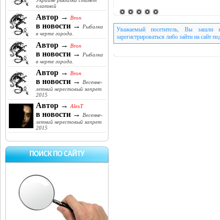
Украине рыбалка станет
платной
Автор →
Bron
в новости →
Рыбалка
Уважаемый посетитель, Вы зашли н
в черте города.
зарегистрироваться либо зайти на сайт п
Автор →
Bron
в новости →
Рыбалка
в черте города.
Автор →
Bron
в новости →
Весенне-
летний нерестовый запрет
2015
Автор →
AlexT
в новости →
Весенне-
летний нерестовый запрет
2015
ПОИСК ПО САЙТУ