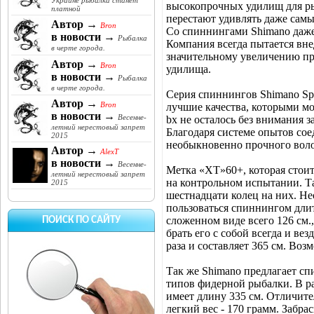
Украине рыбалка станет
высокопрочных удилищ для ры
платной
перестают удивлять даже сам
Автор →
Bron
Со спиннингами Shimano даже
в новости →
Рыбалка
Компания всегда пытается вне
в черте города.
значительному увеличению п
Автор →
Bron
удилища.
в новости →
Рыбалка
в черте города.
Серия спиннингов Shimano Spe
Автор →
Bron
лучшие качества, которыми мо
в новости →
Весенне-
bx не осталось без внимания 
летний нерестовый запрет
Благодаря системе опытов сое
2015
необыкновенно прочного воло
Автор →
AlexT
в новости →
Весенне-
Метка «XT»60+, которая стоит
летний нерестовый запрет
на контрольном испытании. Т
2015
шестнадцати колец на них. Не
пользоваться спиннингом длит
сложенном виде всего 126 см.
ПОИСК ПО САЙТУ
брать его с собой всегда и ве
раза и составляет 365 см. Воз
Так же Shimano предлагает сп
типов фидерной рыбалки. В ра
имеет длину 335 см. Отличит
легкий вес - 170 грамм. Забр