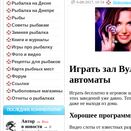
6-08-2017, 10:54
Информац
Рыбалка на Десне
Рыбалка на Днепре
Рыбы
Советы рыбакам
Зимняя рыбалка
Книги и журналы
Игры про рыбалку
Фото и видео
Рецепты для рыбаков
Играть зал Ву
Карта рыбных мест
Форум
автоматы
Ссылки
Рыболовные магазины
Играть бесплатно в игровом за
этих заведений уже давно. Теп
Отчеты о рыбалках
даже не выходя из дома.
ПОСЛЕДНИЕ КОММЕНТАРИИ
Хорошее программ
Автор →
Bron
в новости →
Видео слоты от известных раз
В