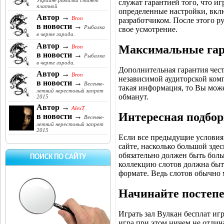
Украине рыбалка станет
служат гарантией того, что и
платной
определенные настройки, вкл
Автор →
Bron
разработчиком. После этого р
в новости →
Рыбалка
свое усмотрение.
в черте города.
Автор →
Максимальные гара
Bron
в новости →
Рыбалка
в черте города.
Дополнительная гарантия чест
Автор →
Bron
независимой аудиторской комп
в новости →
Весенне-
такая информация, то Вы може
летний нерестовый запрет
обманут.
2015
Автор →
AlexT
Интересная подбор
в новости →
Весенне-
летний нерестовый запрет
2015
Если все предыдущие условия
сайте, насколько большой здес
обязательно должен быть боль
ПОИСК ПО САЙТУ
коллекцию слотов должна быт
формате. Ведь слотов обычно м
Начинайте постеп
Играть зал Вулкан бесплат иг
игра при этом ничем не отлич