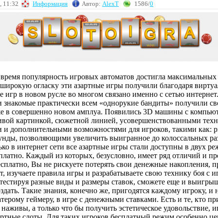
, 11:32
Информация
Автор:
AlexT
1586/
0
 время популярность игровых автоматов достигла максимальных 
 широкую огласку эти азартные игры получили благодаря виртуа
е игр в новом русле во многом связано именно с сетью интернет
 знакомые практически всем «однорукие бандиты» получили св
же в совершенно новом амплуа. Появились 3D машины с компью
ивой картинкой, сюжетной линией, усовершенствованными тех
и и дополнительными возможностями для игроков, такими как: р
унды, позволяющими увеличить выигранное до колоссальных ра
ько в интернет сети все азартные игры стали доступны в двух ре
платно. Каждый из которых, безусловно, имеет ряд отличий и п
есплатно, Вы не рискуете потерять свои денежные накопления, п
, изучаете правила игры и разрабатываете свою технику боя с и
тестируя разные виды и размеры ставок, сможете еще и выигр
здать. Такие знания, конечно же, пригодятся каждому игроку, и 
ерому геймеру, в игре с денежными ставками. Есть и те, кто пр
 наживы, а только что бы получить эстетическое удовольствие, и
ртные слоты. Для таких игроков бесплатный режим особенно це