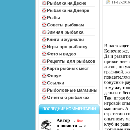
11-12-2016
Рыбалка на Десне
Рыбалка на Днепре
Рыбы
Советы рыбакам
Зимняя рыбалка
Книги и журналы
В настоящее
Игры про рыбалку
Конечно же,
Фото и видео
Да и развити
Рецепты для рыбаков
привычные и
жизнь, но у
Карта рыбных мест
графикой, ж
Форум
показателям
бонусные ра
Ссылки
тому же, тол
Рыболовные магазины
деньги и бес
Отчеты о рыбалках
Так, играя б
игровой опыт
машиной. А 
ПОСЛЕДНИЕ КОММЕНТАРИИ
стратегию со
опытному мат
Автор →
Bron
клуб не ради
в новости →
В
любимые аза