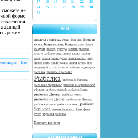
17
18
19
20
21
22
23
24
25
26
27
28
29
30
 сможете не
31
ичной форме.
развлечения
на данный
ТЕГИ
ить режим
,
,
,
анекдоты о рыбалке
берш
блог abc
Блюда из
,
,
,
карася
Блюда из леща
Блюда из сома
Блюда
,
,
,
,
из щуки
воблер
густера
зимняя рыбалка
,
,
,
игры о рыбалке
лещ
ловля карася
ловля
,
,
,
леща
ловля рыбы Десна
ловля рыбы Днепр
екомендуем Вам
,
,
,
Ловля сома
ловля судака
ловля щуки
мир
,
,
подводной охоты
отчет о рыбалке
подводная
,
,
рыбалка
приколы о рыбалке
Рыбалка
,
,
рыбалка в Украине
,
рыбалка в Чернигове
рыбалка в черниговской
,
,
,
области
рыбалка весной
рыбалка Десна
рыбалка Днепр
,
,
рыбалка летом
рыбалка на Десне
,
,
рыбалка на Днепре
рыбалка
,
,
рыбалка на море
рыбалка осенью
Чернигов
,
,
,
советы бывалого
Сом
фото
,
отчет
хорошая рыбалка
Показать все теги