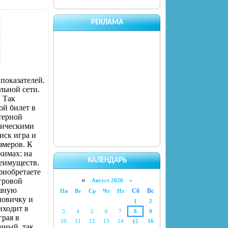
РЕКЛАМА
показателей.
льной сети.
. Так
ой билет в
терной
ническими
иск игра и
змеров. К
жимах: на
КАЛЕНДАРЬ
реимуществ.
риобретаете
«
гровой
Август 2026 »
ышную
Сб
Вс
Пн
Вт
Ср
Чт
Пт
новичку и
1
2
иходит в
3
4
5
6
7
8
9
грая в
10
11
12
13
14
16
15
нный, так