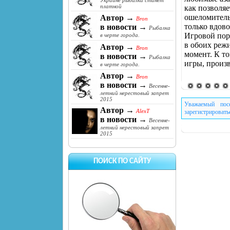
Украине рыбалка станет
платной
как позволяе
ошеломитель
Автор →
Bron
только вдов
в новости →
Рыбалка
Игровой по
в черте города.
в обоих реж
Автор →
Bron
момент. К т
в новости →
Рыбалка
игры, произ
в черте города.
Автор →
Bron
в новости →
Весенне-
летний нерестовый запрет
2015
Уважаемый пос
Автор →
AlexT
зарегистрировать
в новости →
Весенне-
летний нерестовый запрет
2015
ПОИСК ПО САЙТУ