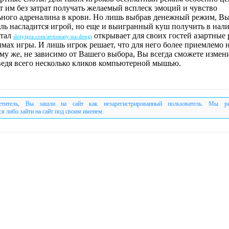
т им без затрат получать желаемый всплеск эмоций и чувство
ного адреналина в крови. Но лишь выбрав денежный режим, Вы
оль насладится игрой, но еще и выигранный куш получить в нал
ртал
открывает для своих гостей азартные 
slotyigra.com/avtomaty-na-dengi
имах игры. И лишь игрок решает, что для него более приемлемо 
ому же, не зависимо от Вашего выбора, Вы всегда сможете измен
ведя всего несколько кликов компьютерной мышью.
етитель, Вы зашли на сайт как незарегистрированный пользователь. Мы р
ся либо зайти на сайт под своим именем.