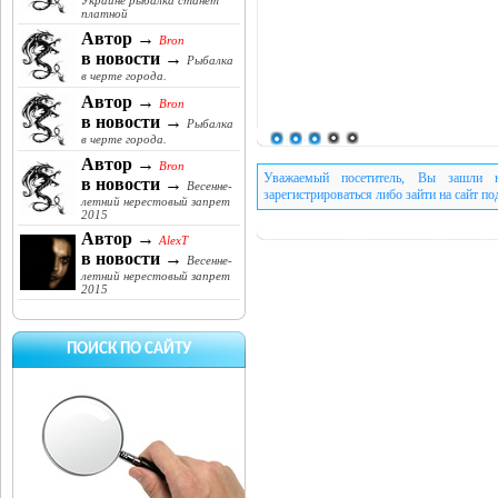
Украине рыбалка станет
платной
Автор →
Bron
в новости →
Рыбалка
в черте города.
Автор →
Bron
в новости →
Рыбалка
в черте города.
Автор →
Bron
Уважаемый посетитель, Вы зашли н
в новости →
Весенне-
зарегистрироваться либо зайти на сайт п
летний нерестовый запрет
2015
Автор →
AlexT
в новости →
Весенне-
летний нерестовый запрет
2015
ПОИСК ПО САЙТУ