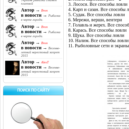
Украине рыбалка станет
3. Лососи. Все способы ловли
платной
4. Карп и сазан. Все способы 
Автор →
Bron
5. Судак. Все способы ловли
в новости →
Рыбалка
6. Мережи, верши, вентери
в черте города.
7. Голавль и жерех. Все спосо
Автор →
Bron
8. Карась. Все способы ловли
в новости →
Рыбалка
9. Щука. Все способы ловли
в черте города.
10. Налим. Все способы ловли
Автор →
Bron
11. Рыболовные сети и экраны
в новости →
Весенне-
летний нерестовый запрет
2015
Автор →
AlexT
в новости →
Весенне-
летний нерестовый запрет
2015
ПОИСК ПО САЙТУ