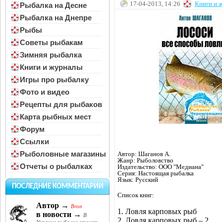
17-04-2013, 14:26
Книги и 
Рыбалка на Десне
Рыбалка на Днепре
Рыбы
Советы рыбакам
Зимняя рыбалка
Книги и журналы
Игры про рыбалку
Фото и видео
Рецепты для рыбаков
Карта рыбных мест
Форум
Ссылки
Рыболовные магазины
Автор: Шаганов А.
Жанр: Рыболовство
Отчеты о рыбалках
Издательство: ООО "Медиана"
Серия: Настоящая рыбалка
Язык: Русский
ПОСЛЕДНИЕ КОММЕНТАРИИ
Список книг:
Автор →
Bron
1. Ловля карповых рыб
в новости →
В
2. Ловля карповых рыб – 2