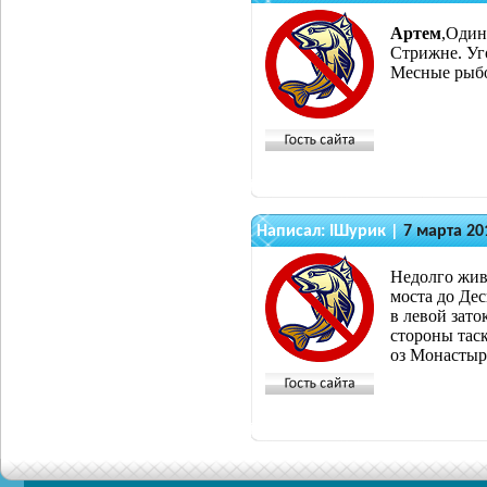
Артем
,Один
Стрижне. Уг
Месные рыбол
Написал:
IШурик
|
7 марта 20
Недолго жив
моста до Дес
в левой зато
стороны тас
оз Монастыр