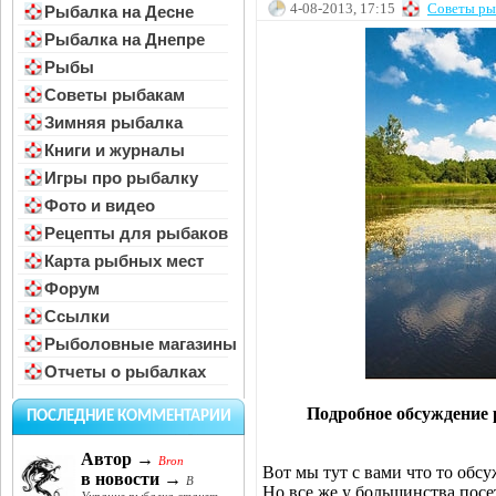
4-08-2013, 17:15
Советы ры
Рыбалка на Десне
Рыбалка на Днепре
Рыбы
Советы рыбакам
Зимняя рыбалка
Книги и журналы
Игры про рыбалку
Фото и видео
Рецепты для рыбаков
Карта рыбных мест
Форум
Ссылки
Рыболовные магазины
Отчеты о рыбалках
Подробное обсуждение 
ПОСЛЕДНИЕ КОММЕНТАРИИ
Автор →
Bron
Вот мы тут с вами что то обс
в новости →
В
Но все же у большинства посет