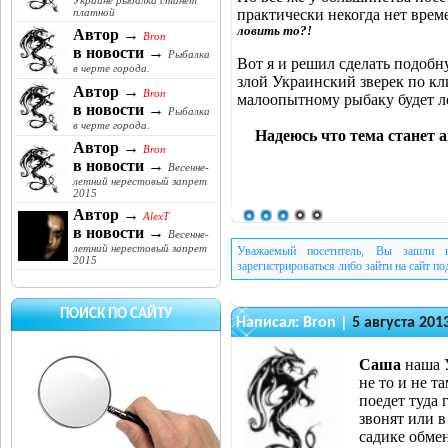
Украине рыбалка станет
практически некогда нет врем
платной
ловить то?!
Автор →
Bron
в новости →
Рыбалка
Вот я и решил сделать подобн
в черте города.
злой Украинский зверек по кл
Автор →
Bron
малоопытному рыбаку будет ле
в новости →
Рыбалка
в черте города.
Надеюсь что тема станет 
Автор →
Bron
в новости →
Весенне-
летний нерестовый запрет
2015
Автор →
AlexT
в новости →
Весенне-
летний нерестовый запрет
Уважаемый посетитель, Вы зашли н
2015
зарегистрироваться либо зайти на сайт п
ПОИСК ПО САЙТУ
Написал:
Bron
|
5 августа 201
Саша
наша 
не то и не т
поедет туда 
звонят или в
садике обме