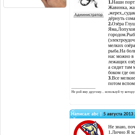
1.
Наши порты
Жавинка, жа
,жерех,,суда
дёрнуть сома
2.
Озёра Глуш
Яма,Лопухов
городом.Рыб
(электроудоч
мелких озёра
рыба.На боль
нас можно в
лежащих озё
а сидит там 
боком где он
3
.Все мелкие
потом вспом
--------------------
Не рой яму другому... используй ту котор
Написал:
abc
|
5 августа 2013 
Не знаю, по
1.Лично Я хо