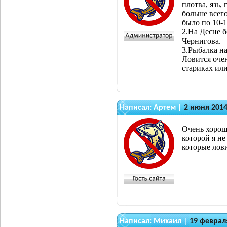
плотва, язь,
больше всего
было по 10-1
2.На Десне б
Чернигова.
3.Рыбалка на
Ловится очен
стариках или
Написал:
Артем
|
2 июня 2014
Очень хороши
которой я н
которые лов
Написал:
Михаил
|
19 феврал