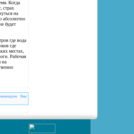
емя. Когда
, страх
нуться на
то абсолютно
не будет
тров где вода
иков где
аких местах,
оги. Рабочая
я на
твенно
екомендуем Вам