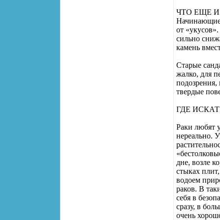
ЧТО ЕЩЕ 
Начинающие 
от «укусов».
сильно сниж
камень вмест
Старые санда
жалко, для 
подозрения,
твердые пов
ГДЕ ИСКАТ
Раки любят у
нереально. У
растительно
«бестолковы
дне, возле к
стыках плит
водоем прир
раков. В та
себя в безоп
сразу, в бол
очень хорошо