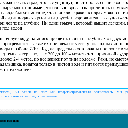
 может быть страх, что вас ущипнут, но это только на первое вр
ныряльщик понимает, что сильно вреда рак причинить не может
 народе бытует мнение, что при ловле раков в норах можно натк
ой сидит водяная крыса или другой представитель грызунов – э
ри ловле на глубине. Ни один грызун, который дышит легкими, 
е под водой.
т теплую воду, на много проще их найти на глубинах от двух ме
о прогревается. Также их привлекают места у подводных источн
воды в районе 7-10°. Будьте предельно осторожны при ловле в т
ад температуры воды, с 20° до 10° – может стать причиной судор
ловле: 2-4 метра, но все зависит от типа водоема. Раки, не смотр
адальщика, водятся только в чистой воде и питаются преимущес
астительностью.
етитель, Вы зашли на сайт как незарегистрированный пользователь. Мы р
ся либо зайти на сайт под своим именем.
ество рыбаков