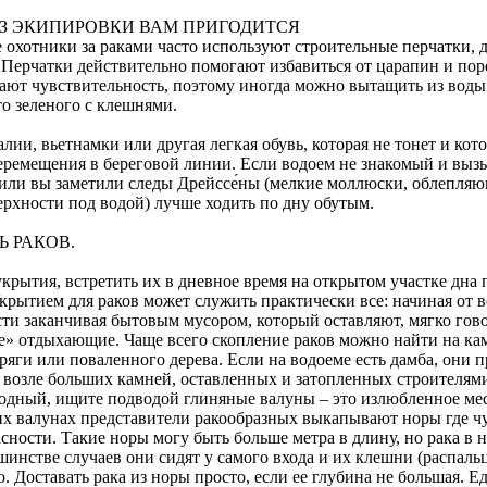
ИЗ ЭКИПИРОВКИ ВАМ ПРИГОДИТСЯ
охотники за раками часто используют строительные перчатки, 
 Перчатки действительно помогают избавиться от царапин и пор
ают чувствительность, поэтому иногда можно вытащить из вод
о зеленого с клешнями.
лии, вьетнамки или другая легкая обувь, которая не тонет и кот
перемещения в береговой линии. Если водоем не знакомый и выз
 или вы заметили следы Дрейссе́ны (мелкие моллюски, облепляю
ерхности под водой) лучше ходить по дну обутым.
Ь РАКОВ.
крытия, встретить их в дневное время на открытом участке дна
крытием для раков может служить практически все: начиная от 
сти заканчивая бытовым мусором, который оставляют, мягко гово
е» отдыхающие. Чаще всего скопление раков можно найти на ка
оряги или поваленного дерева. Если на водоеме есть дамба, они п
, возле больших камней, оставленных и затопленных строителям
одный, ищите подводой глиняные валуны – это излюбленное ме
ких валунах представители ракообразных выкапывают норы где ч
асности. Такие норы могу быть больше метра в длину, но рака в 
ьшинстве случаев они сидят у самого входа и их клешни (распаль
. Доставать рака из норы просто, если ее глубина не большая. 