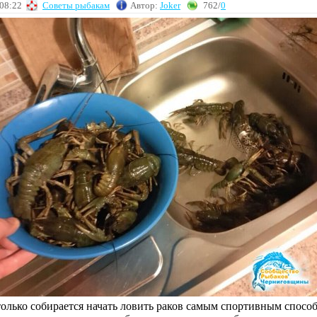
 08:22
Советы рыбакам
Автор:
Joker
762/
0
только собирается начать ловить раков самым спортивным способ