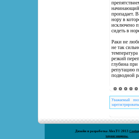
препятствием
начинающий 
пропадает. В
нору в котор
исключено п
сидеть в нор
Раки не любя
не так сильн
температура 
резкий переп
глубина при 
репутацию п
подводной р
Уважаемый пос
зарегистрировать
Дизайн и разработка
AlexT
© 2013
Сообщ
черниговщины.