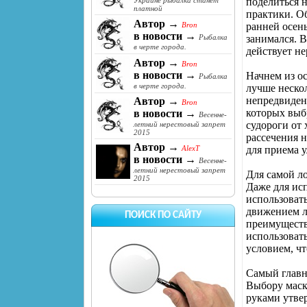
поделиться 
Украине рыбалка станет
платной
практики. Об
Автор →
ранней осен
Bron
в новости →
занимался. В
Рыбалка
в черте города.
действует не
Автор →
Bron
в новости →
Начнем из ос
Рыбалка
в черте города.
лучше нескол
непредвиденн
Автор →
Bron
которых выб
в новости →
Весенне-
судороги от
летний нерестовый запрет
2015
рассечения 
Автор →
для приема 
AlexT
в новости →
Весенне-
летний нерестовый запрет
Для самой ло
2015
Даже для ис
использовать
движением л
ПОИСК ПО САЙТУ
преимуществ
использовать
условием, чт
Самый главны
Выбору маск
руками утвер