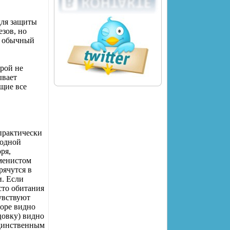
для защиты
езов, но
ы обычный
орой не
ывает
щие все
 практически
водной
ря,
менистом
рячутся в
и. Если
сто обитания
увствуют
норе видно
цовку) видно
Единственным