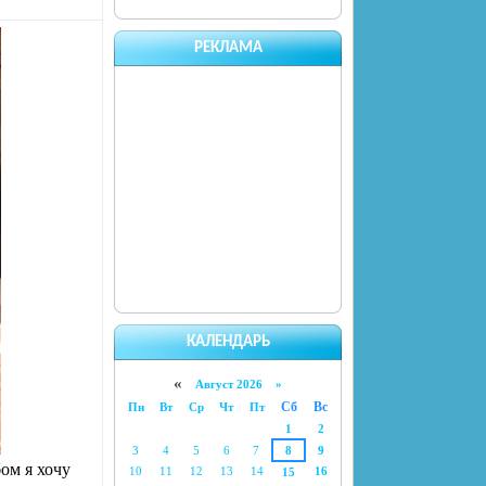
РЕКЛАМА
КАЛЕНДАРЬ
«
Август 2026 »
Сб
Вс
Пн
Вт
Ср
Чт
Пт
1
2
3
4
5
6
7
8
9
ом я хочу
10
11
12
13
14
16
15