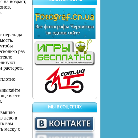
НАШИ ПАРТНЕРЫ
я на возраст,
онов.
.
от перепада
мость.
 чтобы
сколько раз
стекло
ользуют
 растереть.
 плотно
выдыхайте
аще всего
.
МЫ В СОЦ СЕТЯХ
е вышло
в лево в
ть вам
ь маску с