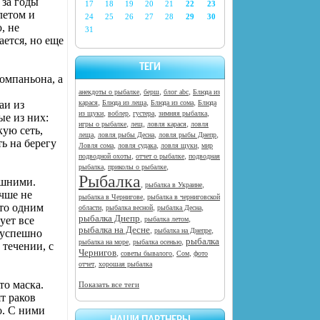
 за годы
17
18
19
20
21
22
23
летом и
24
25
26
27
28
29
30
, не
31
ается, но еще
ТЕГИ
компаньона, а
,
,
,
анекдоты о рыбалке
берш
блог abc
Блюда из
,
,
,
аи из
карася
Блюда из леща
Блюда из сома
Блюда
,
,
,
,
из щуки
воблер
густера
зимняя рыбалка
ые из них:
,
,
,
игры о рыбалке
лещ
ловля карася
ловля
кую сеть,
,
,
,
леща
ловля рыбы Десна
ловля рыбы Днепр
ь на берегу
,
,
,
Ловля сома
ловля судака
ловля щуки
мир
,
,
подводной охоты
отчет о рыбалке
подводная
,
,
рыбалка
приколы о рыбалке
Рыбалка
ишними.
,
,
рыбалка в Украине
чше не
,
рыбалка в Чернигове
рыбалка в черниговской
что одним
,
,
,
области
рыбалка весной
рыбалка Десна
рыбалка Днепр
,
,
ует все
рыбалка летом
рыбалка на Десне
,
,
рыбалка на Днепре
 успешно
рыбалка
,
,
рыбалка на море
рыбалка осенью
 течении, с
Чернигов
,
,
,
советы бывалого
Сом
фото
,
отчет
хорошая рыбалка
то маска.
Показать все теги
т раков
о. С ними