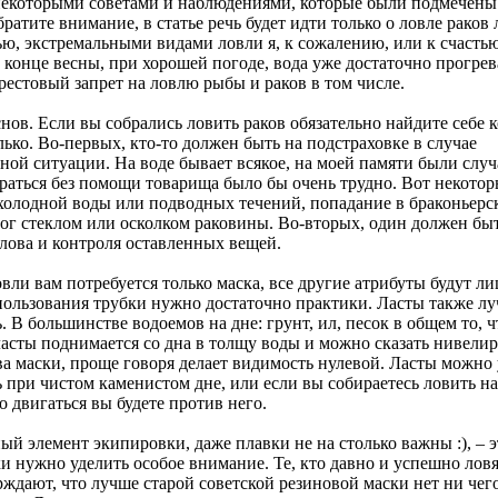
некоторыми советами и наблюдениями, которые были подмечены
ратите внимание, в статье речь будет идти только о ловле раков 
ью, экстремальными видами ловли я, к сожалению, или к счастью
 конце весны, при хорошей погоде, вода уже достаточно прогрев
рестовый запрет на ловлю рыбы и раков в том числе.
нов. Если вы собрались ловить раков обязательно найдите себе 
ько. Во-первых, кто-то должен быть на подстраховке в случае
ой ситуации. На воде бывает всякое, на моей памяти были случ
раться без помощи товарища было бы очень трудно. Вот некотор
 холодной воды или подводных течений, попадание в браконьерс
ног стеклом или осколком раковины. Во-вторых, один должен быт
улова и контроля оставленных вещей.
вли вам потребуется только маска, все другие атрибуты будут л
пользования трубки нужно достаточно практики. Ласты также лу
. В большинстве водоемов на дне: грунт, ил, песок в общем то, 
асты поднимается со дна в толщу воды и можно сказать нивелир
а маски, проще говоря делает видимость нулевой. Ласты можно
 при чистом каменистом дне, или если вы собираетесь ловить на
о двигаться вы будете против него.
й элемент экипировки, даже плавки не на столько важны :), – э
и нужно уделить особое внимание. Те, кто давно и успешно ловя
ждают, что лучше старой советской резиновой маски нет ни чег