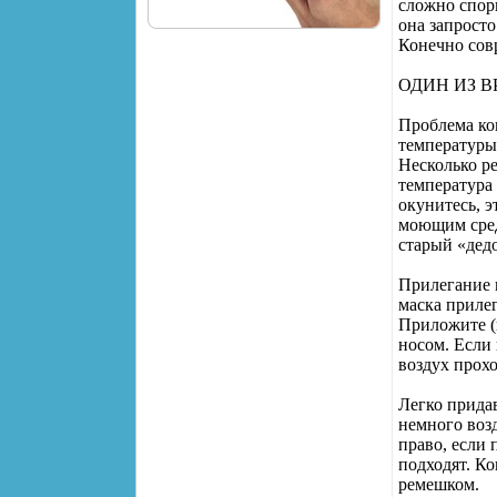
сложно спори
она запрост
Конечно сов
ОДИН ИЗ В
Проблема кон
температуры 
Несколько р
температура 
окунитесь, э
моющим сред
старый «дедо
Прилегание м
маска прилег
Приложите (
носом. Если 
воздух прохо
Легко придав
немного возд
право, если 
подходят. К
ремешком.