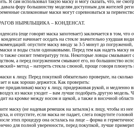
ть. Я сам использовал такую маску и могу сказать, что, не смотр
о давала фору большинству моделям доступным для жителей реги
ременные силиконовые маски могут соревноваться за первенство
РАГОВ НЫРЯЛЬЩИКА – КОНДЕНСАТ.
денсата (еще говорят маска запотевает) заключается в том, что 
конденсат начинает оседать на стекле значительно ухудшая види
екомендаций: опустите маску вводу за 3-5 минут до погружений,
маски и воды стали одинаковыми. Перед тем как надеть маску не
то также снизит температуру тела. Некоторые ловцы смазывают 
ством, а перед погружением смывают его, но большинство исп
вский» метод – натереть стекла слюной, проще говоря плюнуть и
аски к лицу. Перед покупкой обязательно проверьте, на сколько
ает и как хорошо держится. Как проверить:
не придавливая) маску к лицу, придерживая рукой, и медленно 
воздух из маски уходит – вам лучше подобрать другую модель. Ч
дит на кромке между носом и щекой, а также в височной области
ите маску (не надевая ремешок на затылок) к лицу, чтобы из не
уха, и отпустите, если маска не падает, слега покрутите головой 
после этих процедур она осталась на лице – форма и герметичнос
онечно для полной уверенности, перед покупкой, лучше примерит