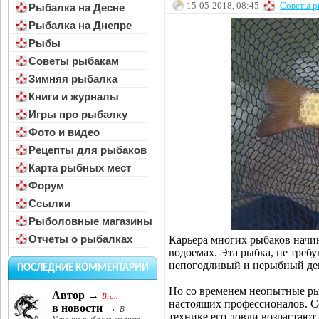
15-05-2018, 08:45
Советы р
Рыбалка на Десне
Рыбалка на Днепре
Рыбы
Советы рыбакам
Зимняя рыбалка
Книги и журналы
Игры про рыбалку
Фото и видео
Рецепты для рыбаков
Карта рыбных мест
Форум
Ссылки
Рыболовные магазины
Отчеты о рыбалках
Карьера многих рыбаков начи
водоемах. Эта рыбка, не треб
непогодливый и нерыбный ден
ПОСЛЕДНИЕ КОММЕНТАРИИ
Но со временем неопытные р
Автор →
Bron
настоящих профессионалов. Со
в новости →
В
технике его ловли возрастают 