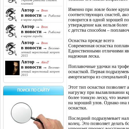
Украине рыбалка станет
платной
Именно при ловле более круп
Автор →
Bron
соответствующих снастей, акс
в новости →
Рыбалка
говорится в одной хорошей по
в черте города.
утверждение как нельзя более
Автор →
Bron
с детства способом – поплаво
в новости →
Рыбалка
в черте города.
Оснастка прежде всего
Автор →
Bron
Современная оснастка поплаво
в новости →
Весенне-
Единственными отличиями яв
летний нерестовый запрет
надежная леска.
2015
Автор →
AlexT
Поплавочные удочки на трофей
в новости →
Весенне-
оснасткой. Первая подразумев
летний нерестовый запрет
2015
амортизатора из специальной 
Этот тип оснастки позволяет 
ПОИСК ПО САЙТУ
нагрузку при вылавливании кр
более тонкую леску, что знач
на хороший улов. Однако она
оснастки.
Последний подразумевает нал
колец. Это позволяет делать б
упрощает процесс восстановле