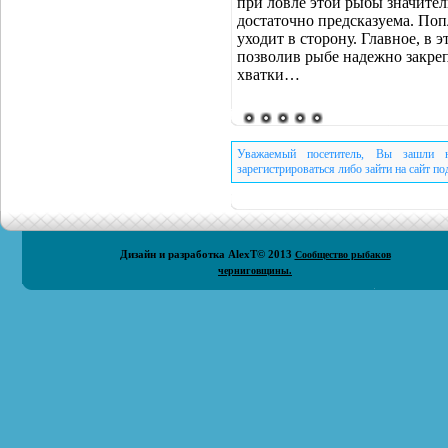
при ловле этой рыбы значител
достаточно предсказуема. Поп
уходит в сторону. Главное, в 
позволив рыбе надежно закреп
хватки…
Уважаемый посетитель, Вы зашли н
зарегистрироваться либо зайти на сайт п
Дизайн и разработка
AlexT
© 2013
Сообщество рыбаков
черниговщины.