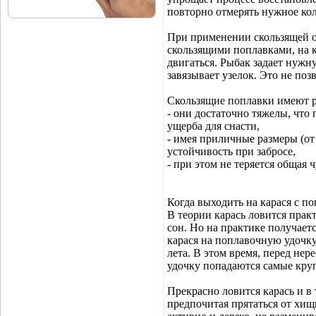
повторно отмерять нужное кол
При применении скользящей 
скользящими поплавками, на к
двигаться. Рыбак задает нуж
завязывает узелок. Это не поз
Скользящие поплавки имеют 
- они достаточно тяжелы, что 
ущерба для снасти,
- имея приличные размеры (от
устойчивость при забросе,
- при этом не теряется общая 
Когда выходить на карася с п
В теории карась ловится пра
сон. Но на практике получаетс
карася на поплавочную удочку
лета. В этом время, перед нер
удочку попадаются самые кру
Прекрасно ловится карась и в 
предпочитая прятаться от хи