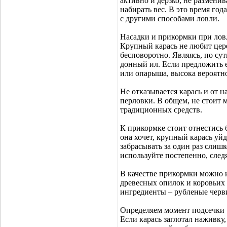
активно и дерзко, не размени
набирать вес. В это время го
с другими способами ловли.
Насадки и прикормки при лов
Крупный карась не любит цер
бесповоротно. Являясь, по су
донный ил. Если предложить 
или опарыша, высока вероятно
Не отказывается карась и от н
перловки. В общем, не стоит 
традиционных средств.
К прикормке стоит отнестись 
она хочет, крупный карась уйд
забрасывать за один раз слишк
используйте постепенно, след
В качестве прикормки можно 
древесных опилок и коровьих
ингредиенты – рубленые черви
Определяем момент подсечки
Если карась заглотал наживку,