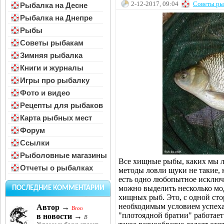
2-12-2017, 09:04
Советы ры
Рыбалка на Десне
Рыбалка на Днепре
Рыбы
Советы рыбакам
Зимняя рыбалка
Книги и журналы
Игры про рыбалку
Фото и видео
Рецепты для рыбаков
Карта рыбных мест
Форум
Ссылки
Рыболовные магазины
Все хищные рыбы, каких мы л
Отчеты о рыбалках
методы ловли щуки не такие, к
есть одно любопытное исключе
можно выделить несколько мод
ПОСЛЕДНИЕ КОММЕНТАРИИ
хищных рыб. Это, с одной сто
необходимым условием успеха 
Автор →
Bron
"плотоядной братии" работает 
в новости →
В