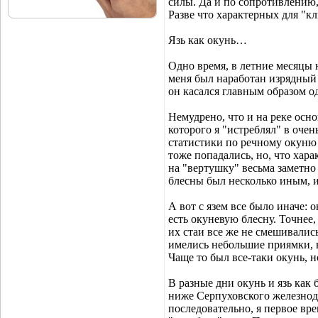
силы. Да и по сопротивлению, 
Разве что характерных для "к
Язь как окунь…
Одно время, в летние месяцы 
меня был наработан изрядный
он касался главным образом о
Немудрено, что и на реке осно
которого я "истреблял" в очен
статистики по речному окуню
тоже попадались, но, что харак
на "вертушку" весьма заметно
блесны был несколько иным, и
А вот с язем все было иначе: о
есть окуневую блесну. Точнее,
их стаи все же не смешивалис
имелись небольшие приямки, 
Чаще то был все-таки окунь, н
В разные дни окунь и язь как
ниже Серпуховского железнодо
последовательно, я первое вре