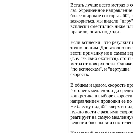
Встать лучше всего метрах в с
язя. Усредненное направление 
более широкие секторы - 60°, 
заякориться, мы видели "игру"
всплески сместились ниже или 
правило, опять подходит.
Если всплески - это результат
точно по ним. Достаточно пос
вести приманку не в самом ве
(т. е. язь явно охотится), сто
метра от поверхности. Однако
"по всплескам", и "вертушка"
скорость.
В общем и целом, скорость пр
"от очень медленной до средн
конкретика в выборе скорости
направлением проводки ее по 
же блесну под 45° вверх и под
нужно вести с разными скорост
реагирует на самую медленную
ведении блесны вниз по течен