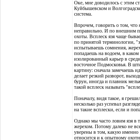
Оке, мне доводилось с этим ст
Куйбышевском и Волгоградско
система.
Впрочем, говорить о том, что 
неправильно. И по внешним пр
охоты. Всплеск язя чаще бывае
по принятой терминологии, "з
испытываешь сомнения, жерех 
попадаешь на водоем, в каком 
изолированный карьер в средн
восточное Подмосковья. В шт
картину: сначала замечаешь 
делает резкий разворот, выхо
бурун, иногда и плавник мель
такой всплеск называть "вспле
Поначалу, видя такое, я греши
несколько раз успевал разгляд
на такие всплески, если и поп
Однако мы часто ловим язя в 
жерехом. Потому далеко не вс
уверены в том, какую именно 
относится и к опытному охотн