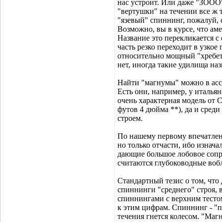
нас устроит. Или даже "ЗООО"
"вертушки" на течении все ж 
"язевый" спиннинг, пожалуй, с
Возможно, вы в курсе, что а
Название это перекликается с
часть резко переходит в узкое
относительно мощный "хребет
нет, иногда такие удилища на
Найти "магнумы" можно в асс
Есть они, например, у итальян
очень характерная модель от 
футов 4 дюйма **), да и среди
строем.
По нашему первому впечатлен
но только отчасти, ибо изнач
дающие большое лобовое сопр
считаются глубоководные вобл
Стандартный тезис о том, что
спиннинги "среднего" строя, 
спиннингами с верхним тестом
к этим цифрам. Спиннинг - "
течения гнется колесом. "Маг