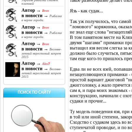
такое разнообразие делает охо
Украине рыбалка станет
платной
Автор →
Язь - как судак...
Bron
в новости →
Рыбалка
в черте города.
Так уж получилось, что самой
"ломового" коряжника, оказалс
Автор →
Bron
не знал еще слова "незацепля
в новости →
Рыбалка
В том памятном месте на Кляз
в черте города.
двумя "шагами" приманки прош
Автор →
Bron
вытащил язя весом слегка за 
в новости →
Весенне-
должно было случиться, пять
летний нерестовый запрет
2015
там еще кого-то пришлось прек
Автор →
AlexT
в новости →
Едва ли не всех язей, попавши
Весенне-
летний нерестовый запрет
незацепляющиеся приманки - б
2015
простой вариант джиговой "не
джигголовку, а жало прячется 
сам я, и пара моих знакомых -
ПОИСК ПО САЙТУ
конструкцию, начинали с охот
судаки и прочие...
Ту модель поведения язя, при
в той или иной степени, зако
Сходство с судаком здесь во в
ступенчатой проводке, и по в