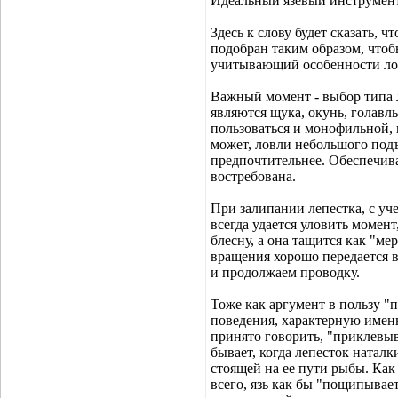
Идеальный язевый инструмен
Здесь к слову будет сказать,
подобран таким образом, чтоб
учитывающий особенности лов
Важный момент - выбор типа л
являются щука, окунь, голавл
пользоваться и монофильной, и
может, ловли небольшого под
предпочтительнее. Обеспечива
востребована.
При залипании лепестка, с уч
всегда удается уловить момент,
блесну, а она тащится как "ме
вращения хорошо передается в
и продолжаем проводку.
Тоже как аргумент в пользу "
поведения, характерную именно
принято говорить, "приклевыв
бывает, когда лепесток наталк
стоящей на ее пути рыбы. Как 
всего, язь как бы "пощипывае