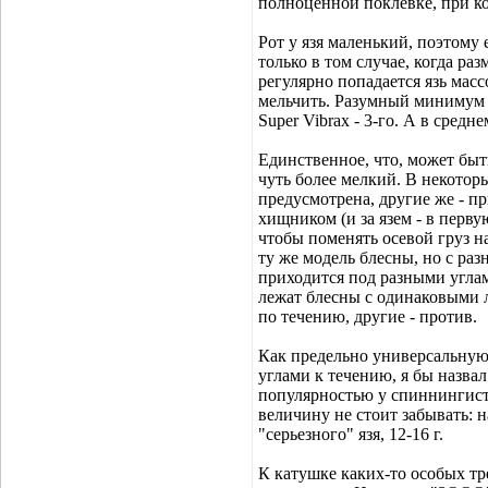
полноценной поклевке, при ко
Рот у язя маленький, поэтому 
только в том случае, когда р
регулярно попадается язь мас
мельчить. Разумный минимум 
Super Vibrax - 3-го. А в средн
Единственное, что, может быт
чуть более мелкий. В некотор
предусмотрена, другие же - пр
хищником (и за язем - в перву
чтобы поменять осевой груз н
ту же модель блесны, но с раз
приходится под разными углам
лежат блесны с одинаковыми л
по течению, другие - против.
Как предельно универсальную
углами к течению, я бы назвал
популярностью у спиннингисто
величину не стоит забывать: 
"серьезного" язя, 12-16 г.
К катушке каких-то особых тр