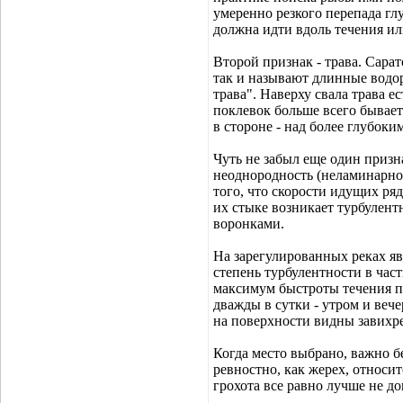
умеренно резкого перепада глу
должна идти вдоль течения ил
Второй признак - трава. Сара
так и называют длинные водо
трава". Наверху свала трава ес
поклевок больше всего бывает 
в стороне - над более глубоки
Чуть не забыл еще один призна
неоднородность (неламинарнос
того, что скорости идущих ряд
их стыке возникает турбулен
воронками.
На зарегулированных реках яв
степень турбулентности в час
максимум быстроты течения п
дважды в сутки - утром и вечер
на поверхности видны завихре
Когда место выбрано, важно б
ревностно, как жерех, относи
грохота все равно лучше не до