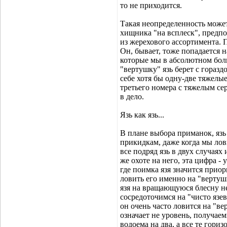
то не приходится.
Такая неопределенность может
хищника "на всплеск", предпо
из жерехового ассортимента. 
Он, бывает, тоже попадается 
которые мы в абсолютном бол
"вертушку" язь берет с гораз
себе хотя бы одну-две тяжелы
третьего номера с тяжелым сер
в дело.
Язь как язь...
В плане выбора приманок, язь
прикидкам, даже когда мы лов
все подряд язь в двух случаях
же охоте на него, эта цифра -
где поимка язя значится приор
ловить его именно на "вертушк
язя на вращающуюся блесну н
сосредоточимся на "чисто язев
он очень часто ловится на "в
означает не уровень, получа
водоема на два, а все те гори