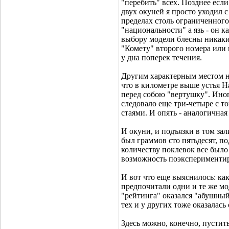
"перебить" всех. Позднее есл
двух окуней я просто уходил с
пределах столь ограниченного
"национальности" а язь - он к
выбору модели блесны никаки
"Комету" второго номера или 
у дна поперек течения.
Другим характерным местом на
что в километре выше устья Н
перед собою "вертушку". Иног
следовало еще три-четыре с то
стаями. И опять - аналогичная 
И окуни, и подъязки в том за
был граммов сто пятьдесят, п
количеству поклевок все было
возможность поэкспериментир
И вот что еще выяснилось: как
предпочитали одни и те же мо
"рейтинга" оказался "абушный
тех и у других тоже оказалась 
Здесь можно, конечно, пустит