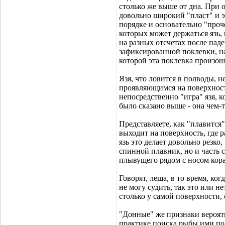
столько же выше от дна. При о
довольно широкий "пласт" и э
порядке и основательно "про
которых может держаться язь, 
на разных отсчетах после паде
зафиксированной поклевки, на
которой эта поклевка произошл
Язя, что ловится в полводы, 
проявляющимся на поверхности
непосредственно "игра" язя, к
было сказано выше - она чем-т
Представляете, как "плавится"
выходит на поверхность, где р
язь это делает довольно резко
спинной плавник, но и часть 
плывущего рядом с носом кора
Говорят, леща, в то время, ког
не могу судить, так это или не
столько у самой поверхности, 
"Донные" же признаки вероятн
практике поиска рыбы ими пол