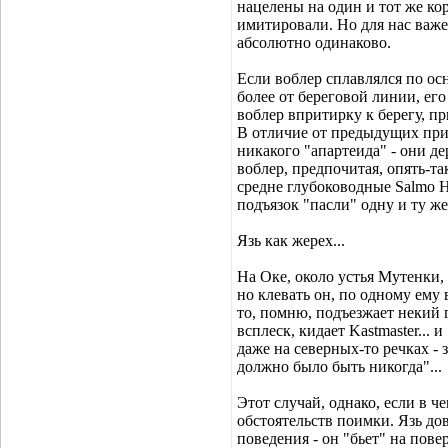
нацелены на один и тот же кор
имитировали. Но для нас важе
абсолютно одинаково.
Если воблер сплавлялся по осн
более от береговой линии, ег
воблер впритирку к берегу, п
В отличие от предыдущих при
никакого "апартеида" - они д
воблер, предпочитая, опять-та
средне глубоководные Salmo Ho
подъязок "пасли" одну и ту 
Язь как жерех...
На Оке, около устья Мутенки,
но клевать он, по одному ему
то, помню, подъезжает некий 
всплеск, кидает Kastmaster...
даже на северных-то речках - з
должно было быть никогда"...
Этот случай, однако, если в че
обстоятельств поимки. Язь до
поведения - он "бьет" на пов