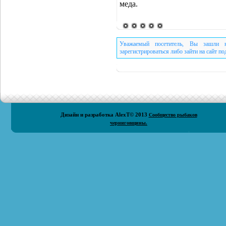
меда.
Уважаемый посетитель, Вы зашли н
зарегистрироваться либо зайти на сайт п
Дизайн и разработка
AlexT
© 2013
Сообщество рыбаков
черниговщины.