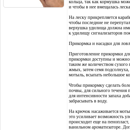
кольца, так как кормушка мож
и чтобы в нее вмещалась леска
На леску прикрепляется караб
чтобы последние не перепутал
верхушка удилища должна име
к удилищу сигнализаторов пок
Прикормка и насадки для ловл
Приготовление прикормки для 
прикормки доступны и можно 
таким же количеством сухого 
жмых, затем семя подсолнуха,
мотыль, всыпать небольшое к
Чтобы прикормку сделать боле
почвы, для сильного течения 
для интенсивности запаха доб
забрасывать в воду.
На крючок насаживается моты
это усиливает возможность ул
происходит еще на пенопласт
ванильном ароматизаторе. До