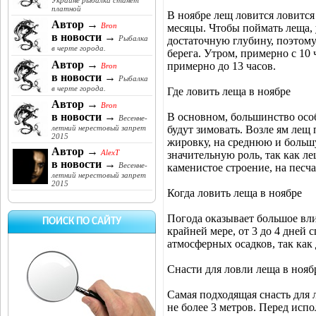
Украине рыбалка станет
платной
В ноябре лещ ловится ловитс
Автор →
Bron
месяцы. Чтобы поймать леща, 
в новости →
Рыбалка
достаточную глубину, поэтому
в черте города.
берега. Утром, примерно с 10 
Автор →
примерно до 13 часов.
Bron
в новости →
Рыбалка
в черте города.
Где ловить леща в ноябре
Автор →
Bron
В основном, большинство особ
в новости →
Весенне-
будут зимовать. Возле ям лещ
летний нерестовый запрет
2015
жировку, на среднюю и большу
Автор →
AlexT
значительную роль, так как л
в новости →
Весенне-
каменистое строение, на песча
летний нерестовый запрет
2015
Когда ловить леща в ноябре
Погода оказывает большое вл
ПОИСК ПО САЙТУ
крайней мере, от 3 до 4 дней
атмосферных осадков, так как
Снасти для ловли леща в нояб
Самая подходящая снасть для л
не более 3 метров. Перед исп