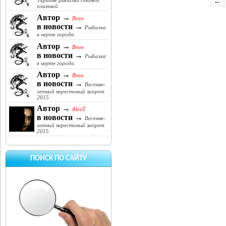
←
Украине рыбалка станет
платной
Автор →
Bron
в новости →
Рыбалка
в черте города.
Автор →
Bron
в новости →
Рыбалка
в черте города.
Автор →
Bron
в новости →
Весенне-
летний нерестовый запрет
2015
Автор →
AlexT
в новости →
Весенне-
летний нерестовый запрет
2015
ПОИСК ПО САЙТУ