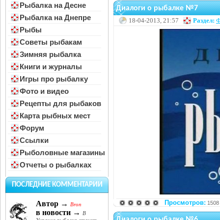
Рыбалка на Десне
Диалоги о рыбалке №7
Рыбалка на Днепре
18-04-2013, 21:57
Раздел:
Ф
Рыбы
Советы рыбакам
Зимняя рыбалка
Книги и журналы
Игры про рыбалку
Фото и видео
Рецепты для рыбаков
Карта рыбных мест
Форум
Ссылки
Рыболовные магазины
Отчеты о рыбалках
ПОСЛЕДНИЕ КОММЕНТАРИИ
Просмотров:
Автор →
1508
Bron
в новости →
В
Диалоги о рыбалке №6