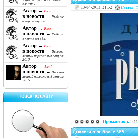
Украине рыбалка станет
платной
18-04-2013, 21:52
Раздел:
Ф
Автор →
Bron
в новости →
Рыбалка
в черте города.
Автор →
Bron
в новости →
Рыбалка
в черте города.
Автор →
Bron
в новости →
Весенне-
летний нерестовый запрет
2015
Автор →
AlexT
в новости →
Весенне-
летний нерестовый запрет
2015
ПОИСК ПО САЙТУ
Просмотров:
1414
Диалоги о рыбалке №5