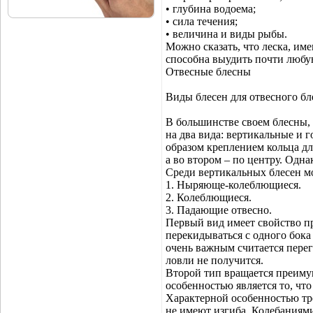
• глубина водоема;
• сила течения;
• величина и виды рыбы.
Можно сказать, что леска, им
способна выудить почти любу
Отвесные блесны
Виды блесен для отвесного б
В большинстве своем блесны, 
на два вида: вертикальные и
образом креплением кольца дл
а во втором – по центру. Одна
Среди вертикальных блесен м
1. Ныряюще-колеблющиеся.
2. Колеблющиеся.
3. Падающие отвесно.
Первый вид имеет свойство пр
перекидываться с одного бока
очень важным считается перег
ловли не получится.
Второй тип вращается преиму
особенностью является то, чт
Характерной особенностью тре
не имеют изгиба. Колебаниям