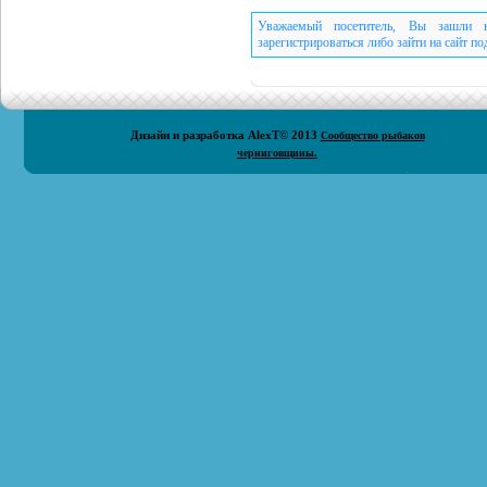
Уважаемый посетитель, Вы зашли н
зарегистрироваться либо зайти на сайт п
Дизайн и разработка
AlexT
© 2013
Сообщество рыбаков
черниговщины.