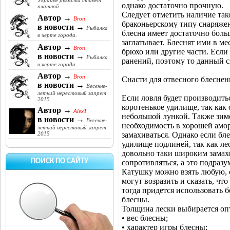
Украине рыбалка станет
однако достаточно прочную.
платной
Следует отметить наличие так
Автор →
Bron
браконьерскому типу снаряжени
в новости →
Рыбалка
блесна имеет достаточно бол
в черте города.
заглатывает. Блеснят ими в м
Автор →
Bron
брюхо или другие части. Если
в новости →
Рыбалка
ранений, поэтому то данный с
в черте города.
Автор →
Bron
Снасти для отвесного блеснен
в новости →
Весенне-
летний нерестовый запрет
Если ловля будет производитьс
2015
коротенькое удилище, так как
Автор →
AlexT
небольшой лункой. Также зимо
в новости →
Весенне-
необходимость в хорошей амор
летний нерестовый запрет
замахиваться. Однако если бле
2015
удилище подлиней, так как лес
довольно таки широким замахо
ПОИСК ПО САЙТУ
сопротивляться, а это подраз
Катушку можно взять любую, 
могут возразить и сказать, чт
тогда придется использовать б
блесны.
Толщина лески выбирается оп
• вес блесны;
• характер игры блесны;