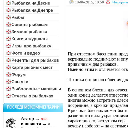
18-06-2015, 10:50
Информа
Рыбалка на Десне
Рыбалка на Днепре
Рыбы
Советы рыбакам
Зимняя рыбалка
Книги и журналы
Игры про рыбалку
Фото и видео
При отвесном блеснении пред
вертикально поднимают и опус
Рецепты для рыбаков
привычным для рыбаков.
Карта рыбных мест
Именно этим и отличается отв
Форум
Техника и приспособления дл
Ссылки
Рыболовные магазины
В основном блесны для отвес
один конец делается отверстие
Отчеты о рыбалках
иногда можно встретить блесн
посредине, а крючки приделан
ПОСЛЕДНИЕ КОММЕНТАРИИ
Крючок в блеснах может быть
различного вида украшениями
Автор →
Bron
характерно то, что утром гор
в новости →
В
вечеру наоборот – на светлые