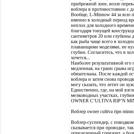
прибрежной зоне, возле перека
воблера в противостоянии с 
Вообще, L-Minnow 44 за всю п
именно в холодный период врем
неплох для холодного времени
благодаря тонущей конструкци
сантиметров 20 или глубины д
как рыба чаще всего в холодно
плавающими моделями, не нуж
глубин. Согласитесь, что в хо
хочется...
Наиболее результативной его 
медленная, на грани срыва иг
обязательны. После каждой ос
воблера и затем снова проводка
могу сказать, что летит он ху
Единственно, где, на мой взгл
мелководных участках, глубин
OWNER C’ULTIVA RIP’N MINN
Воблер owner cultiva ripn minn
Воблер-суспендер, с поводком
сказывается при проводке, та
определенный горизонт, а бол