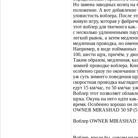
Но замена заводных колец на 
положение. А вот добавление 
уловистость воблера. После э
живую игру, которая у фабрич
этот воблер для твичинга как
с несколько удлиннеными пауза
легкий рывок, а затем медленн
медленная проводка, но именн
Например, в виде пойманных в
100, шести щук, причём, у дв
Таким образом, медленная, ка
зимней проводке воблера. Кон
особенно сразу по окончании т
уж суть зимнего поведения щу
скоростная проводка выглядит
едут 15 км/час, то 50 км/час 
Воблер этот позволяет облавл
щука. Окунь на него идти как-т
время. Особенно хорошо он по
OWNER MIRASHAD 50 SP (5 С
Воблер OWNER MIRASHAD 5
Воблер, вроде бы, совсем не 