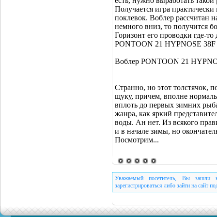
есть, нужно выработать такой 
Получается игра практически 
поклевок. Воблер рассчитан н
немного вниз, то получится бо
Горизонт его проводки где-то д
PONTOON 21 HYPNOSE 38F SR
Воблер PONTOON 21 HYPNO
Странно, но этот толстячок, п
щуку, причем, вполне нормальн
вплоть до первых зимних рыба
жанра, как яркий представите
воды. Ан нет. Из всякого прав
и в начале зимы, но окончате
Посмотрим...
Уважаемый посетитель, Вы зашли н
зарегистрироваться либо зайти на сайт п