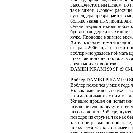
высокочастотным шедом, но пра
так и зимой. Словом, рабочий
суспендера превращается в м
больше указанных производител
Очень результативный воблер
бровок, где держится хищник.
хуже. Проводка в зимнее время
Хотелось бы вспомнить один 
февраля 2006 года, на некотор
воблер мне удалось поймать щу
щука так поныне и осталась с
среди моих фаворитов.
DAMIKI PIRAMI 90 SР (9 СМ, 
Воблер DAMIKI PIRAMI 90 S
Воблер появился у меня года ч
Но как выяснилось позже – эт
взаимопонимания с ним мы дос
Успешно прошел он испытания
исклю чительно щуку, и почему
него не ловил. Воблеру нуже
поводок из струны, так как бе
так и при рывковой проводке,
получается, так как он имеет