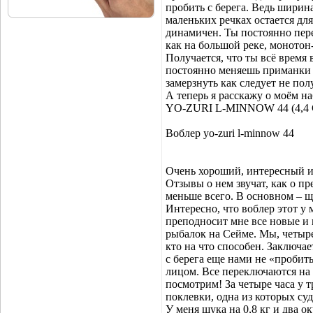
пробить с берега. Ведь ширин
маленьких речках остается для
динамичен. Ты постоянно пере
как на большой реке, монотон
Получается, что ты всё время
постоянно меняешь приманки –
замерзнуть как следует не пол
А теперь я расскажу о моём н
YO-ZURI L-MINNOW 44 (4,4 С
Воблер yo-zuri l-minnow 44
Очень хороший, интересный и
Отзывы о нем звучат, как о пр
меньше всего. В основном – щу
Интересно, что воблер этот у 
преподносит мне все новые и 
рыбалок на Сейме. Мы, четыре
кто на что способен. Заключа
с берега еще нами не «пробиты
лицом. Все переключаются на 
посмотрим! За четыре часа у 
поклевки, одна из которых суд
У меня щука на 0,8 кг и два о