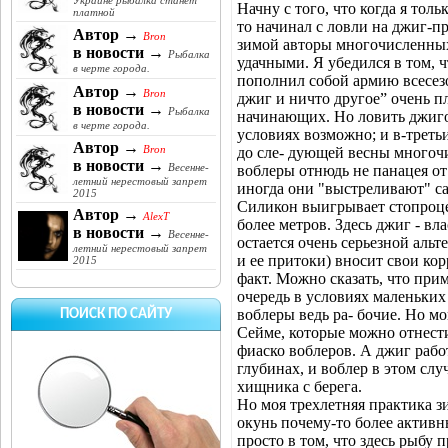
Украине рыбалка станет
Начну с того, что когда я тол
платной
то начинал с ловли на джиг-п
Автор →
Bron
зимой авторы многочисленных
в новости →
Рыбалка
удачными. Я убедился в том, 
в черте города.
пополнил собой армию всесез
Автор →
Bron
джиг и ничто другое” очень п
в новости →
Рыбалка
начинающих. Но ловить джигом
в черте города.
условиях возможно; и в-третьи
Автор →
Bron
до сле- дующей весны многоч
в новости →
Весенне-
воблеры отнюдь не панацея от
летний нерестовый запрет
иногда они "выстреливают" 
2015
Силикон выигрывает стопроцен
Автор →
AlexT
более метров. Здесь джиг - вл
в новости →
Весенне-
остается очень серьезной альт
летний нерестовый запрет
и ее притоки) вносит свои кор
2015
факт. Можно сказать, что при
очередь в условиях маленьких
воблеры ведь ра- бочие. Но м
ПОИСК ПО САЙТУ
Сейме, которые можно отнест
фиаско воблеров. А джиг рабо
глубинах, и воблер в этом слу
хищника с берега.
Но моя трехлетняя практика з
окунь почему-то более активн
просто в том, что здесь рыбу 