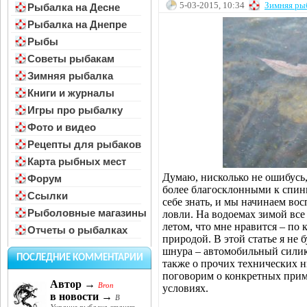
5-03-2015, 10:34
Зимняя ры
Рыбалка на Десне
Рыбалка на Днепре
Рыбы
Советы рыбакам
Зимняя рыбалка
Книги и журналы
Игры про рыбалку
Фото и видео
Рецепты для рыбаков
Карта рыбных мест
Думаю, нисколько не ошибусь,
Форум
более благосклонными к спин
Ссылки
себе знать, и мы начинаем в
Рыболовные магазины
ловли. На водоемах зимой все 
летом, что мне нравится – по
Отчеты о рыбалках
природой. В этой статье я не 
шнура – автомобильный силик
ПОСЛЕДНИЕ КОММЕНТАРИИ
также о прочих технических н
поговорим о конкретных прим
Автор →
Bron
условиях.
в новости →
В