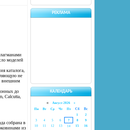
РЕКЛАМА
флагманами
сло моделей
ия каталога,
оляющую не
ым внешним
ионных до
КАЛЕНДАРЬ
 Calcutta,
«
Август 2026 »
Сб
Вс
Пн
Вт
Ср
Чт
Пт
1
2
3
4
5
6
7
8
9
да собрана в
10
11
12
13
15
16
14
оковинами из