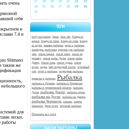
17
18
19
20
21
22
23
лать очень
24
25
26
27
28
29
30
31
ормозной
завший себя
ТЕГИ
покрытием и
слами 7.4 и
,
,
,
lovly-na-spining
берш
блог abc
Блюда из
,
,
,
карася
Блюда из леща
Блюда из сома
Блюда
,
,
,
из щуки
зимняя рыбалка
игры о рыбалке
,
,
календарь рыболова
крючки для рыбалки
,
,
,
лещ
ловля карася
ловля леща
ловля на
,
,
резинку
ловля рыбы Десна
ловля рыбы
ции Shimano
,
,
,
Днепр
Ловля сома
ловля судака
ловля
и таким же
,
,
,
щуки
лодка
мир подводной охоты
огромный
одификация
,
,
,
сом
отчет о рыбалке
подводная рыбалка
Рыбалка
,
,
приколы о рыбалке
рционность,
,
,
рыбалка в Украине
рыбалка в Чернигове
е небольшого
,
рыбалка в черниговской области
рыбалка
рыбалка Днепр
,
,
,
Десна
рыбалка летом
рыбалка на Десне
,
,
рыбалка на Днепре
рыбалка Чернигов
,
,
сазыны
советы
,
,
бывалого
фото отчет
хорошая рыбалка
истемой для
Показать все теги
тами лески,
м работы
НАШИ ПАРТНЕРЫ