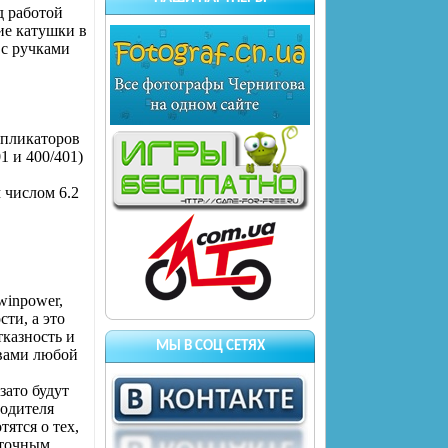
 работой
ие катушки в
 с ручками
ипликаторов
1 и 400/401)
 числом 6.2
winpower,
ти, а это
тказность и
МЫ В СОЦ СЕТЯХ
твами любой
зато будут
водителя
ятся о тех,
аточным