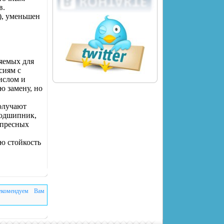
в.
ы), уменьшен
яемых для
сиям с
ислом и
ю замену, но
олучают
подшипник,
 пресных
ю стойкость
екомендуем Вам