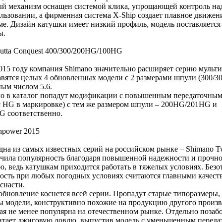
 механизм оснащен системой клика, упрощающей контроль над
ользовании, а фирменная система X-Ship создает плавное движен
е. Дизайн катушки имеет низкий профиль, модель поставляется
ы.
cutta Conquest 400/300/200HG/100HG
015 году компания Shimano значительно расширяет серию мульт
бавятся целых 4 обновленных модели с 2 размерами шпули (300/30
ным числом 5.6.
о в каталог попадут модификации с повышенным передаточным
кс HG в маркировке) с тем же размером шпули – 200HG/201HG и
 соответственно.
npower 2015
дна из самых известных серий на российском рынке – Shimano T
учила популярность благодаря повышенной надежности и прочнос
о, ведь катушкам приходится работать в тяжелых условиях. Безо
ость при любых погодных условиях считаются главными качес
снасти.
обновление коснется всей серии. Пропадут старые типоразмеры, 
ы модели, конструктивно похожие на продукцию другого произ
ая не менее популярна на отечественном рынке. Отдельно позабот
итает джиговую ловлю, выпустив модель с уменьшенным перед