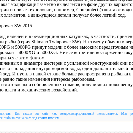
Такая модификация заметно выделяется на фоне других варианто
ерии и новые технологии, например, Coreprotect (защита от вод
х элементов, а движущиеся детали получат более легкий ход.
npower SW 2015
яд изменен и в безынерционных катушках, в частности, примен
ли рыбы (серия Shimano Twinpower SW). На замену обычным вер
00PG и 5000PG придут модели с более высоким передаточным ч
ровкой – 4000XG и 5000XG. Не все встретили восторженно таку
риться с этим фактом.
иченных в диаметре шестерен с усиленной конструкцией они п
иты от попадания внутрь морской воды, один дополнительный 
 ход. И пусть в нашей стране больше распространена рыбалка в
се равно такие изменения интересы рыболовам.
 изготовлены из обновленных сплавов, получивших повышенну
ию влаги и механических воздействий.
етитель, Вы зашли на сайт как незарегистрированный пользователь. Мы р
ся либо зайти на сайт под своим именем.