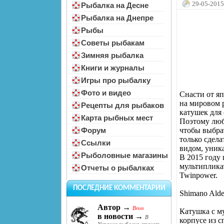
29-05-2015
Рыбалка на Десне
Рыбалка на Днепре
Рыбы
Советы рыбакам
Зимняя рыбалка
Книги и журналы
Игры про рыбалку
Фото и видео
Снасти от я
на мировом 
Рецепты для рыбаков
катушек для
Карта рыбных мест
Поэтому люби
чтобы выбра
Форум
только сдел
Ссылки
видом, уник
Рыболовные магазины
В 2015 году
мультипликат
Отчеты о рыбалках
Twinpower.
ПОСЛЕДНИЕ КОММЕНТАРИИ
Shimano Alde
Автор →
Bron
Катушка с м
в новости →
В
корпусе из 