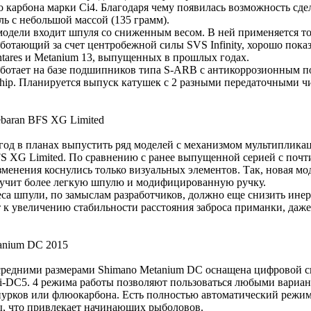
 карбона марки Ci4. Благодаря чему появилась возможность сде
ь с небольшой массой (135 грамм).
модели входит шпуля со сниженным весом. В ней применяется т
аботающий за счет центробежной силы SVS Infinity, хорошо пока
ntares и Metanium 13, выпущенных в прошлых годах.
ботает на базе подшипников типа S-ARB с антикоррозионным 
hip. Планируется выпуск катушек с 2 разными передаточными чи
ebaran BFS XG Limited
год в планах выпустить ряд моделей с механизмом мультиплика
FS XG Limited. По сравнению с ранее выпущенной серией с почт
зменения коснулись только визуальных элементов. Так, новая м
учит более легкую шпулю и модифицированную ручку.
са шпули, по замыслам разработчиков, должно еще снизить ине
т к увеличению стабильности расстояния заброса приманки, даж
anium DC 2015
средними размерами Shimano Metanium DC оснащена цифровой с
i-DC5. 4 режима работы позволяют пользоваться любыми вариан
урков или флюокарбона. Есть полностью автоматический режи
ы, что привлекает начинающих рыболовов.