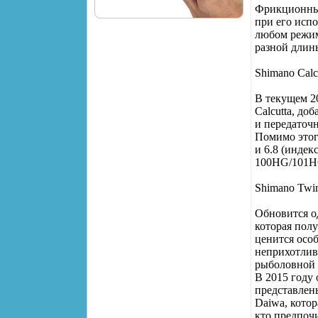
Фрикционный
при его исп
любом режим
разной длин
Shimano Cal
В текущем 2
Calcutta, до
и передаточ
Помимо этог
и 6.8 (инде
100HG/101HG
Shimano Twi
Обновится о
которая пол
ценится особ
неприхотлив
рыболовной 
В 2015 году 
представлен
Daiwa, котор
кто предпоч