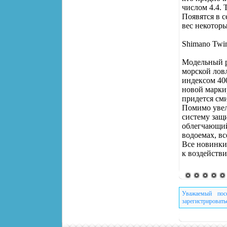
числом 4.4. 
Появятся в с
вес некоторы
Shimano Twi
Модельный р
морской лов
индексом 40
новой марки
придется сми
Помимо увел
систему защ
облегчающий
водоемах, в
Все новинки
к воздейств
Уважаемый пос
зарегистрировать