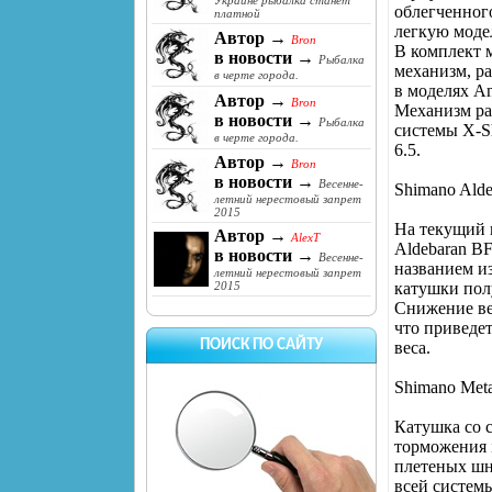
Украине рыбалка станет
облегченного
платной
легкую модел
Автор →
Bron
В комплект 
в новости →
Рыбалка
механизм, р
в черте города.
в моделях A
Автор →
Bron
Механизм ра
в новости →
Рыбалка
системы X-S
в черте города.
6.5.
Автор →
Bron
в новости →
Весенне-
Shimano Ald
летний нерестовый запрет
2015
На текущий 
Автор →
AlexT
Aldebaran B
в новости →
Весенне-
названием и
летний нерестовый запрет
катушки пол
2015
Снижение ве
что приведе
ПОИСК ПО САЙТУ
веса.
Shimano Met
Катушка со 
торможения 
плетеных шн
всей систем