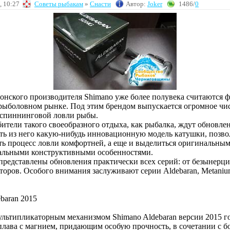
, 10:27
Советы рыбакам
»
Снасти
Автор:
Joker
1486/
0
понского производителя Shimano уже более полувека считаются 
рыболовном рынке. Под этим брендом выпускается огромное чи
 спиннинговой ловли рыбы.
тели такого своеобразного отдыха, как рыбалка, ждут обновлен
ть из него какую-нибудь инновационную модель катушки, позв
ать процесс ловли комфортней, а еще и выделиться оригинальн
альными конструктивными особенностями.
 представлены обновления практически всех серий: от безынерц
оров. Особого внимания заслуживают серии Aldebaran, Metanium,
baran 2015
ультипликаторным механизмом Shimano Aldebaran версии 2015 го
сплава с магнием, придающим особую прочность, в сочетании с б