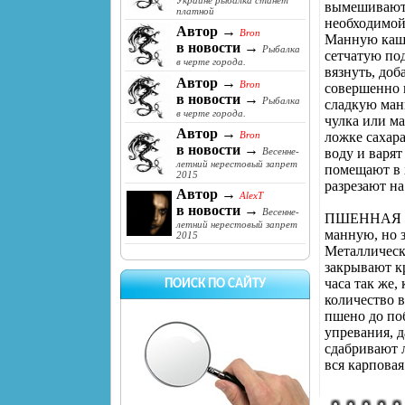
Украине рыбалка станет
вымешивают к
платной
необходимой
Автор →
Bron
Манную кашу
в новости →
Рыбалка
сетчатую под
в черте города.
вязнуть, доб
Автор →
Bron
совершенно н
в новости →
Рыбалка
сладкую ман
в черте города.
чулка или м
Автор →
ложке сахар
Bron
в новости →
воду и варя
Весенне-
летний нерестовый запрет
помещают в х
2015
разрезают на
Автор →
AlexT
в новости →
Весенне-
ПШЕННАЯ каш
летний нерестовый запрет
манную, но 
2015
Металлическ
закрывают к
часа так же
ПОИСК ПО САЙТУ
количество в
пшено до по
упревания, 
сдабривают 
вся карповая