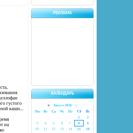
РЕКЛАМА
ста,
азования
КАЛЕНДАРЬ
целлофан
го густого
«
Август 2026 »
ной каши...
Сб
Вс
Пн
Вт
Ср
Чт
Пт
1
2
время
3
4
5
6
7
8
9
т на
10
11
12
13
14
16
ко
15