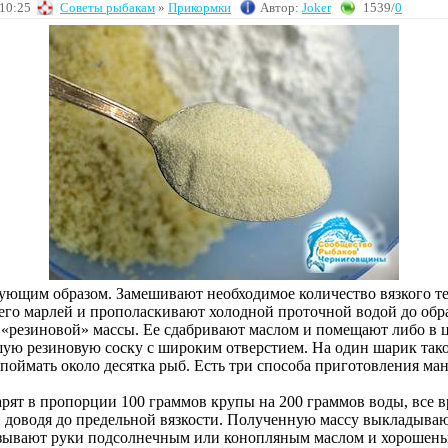
 10:25
Советы рыбакам
»
Прикормки
Автор:
Joker
1539/
0
дующим образом. Замешивают необходимое количество вязкого те
его марлей и прополаскивают холодной проточной водой до обр
 «резиновой» массы. Ее сдабривают маслом и помещают либо в 
шую резиновую соску с широким отверстием. На один шарик тако
поймать около десятка рыб. Есть три способа приготовления ман
арят в пропорции 100 граммов крупы на 200 граммов воды, все 
 доводя до предельной вязкости. Полученную массу выкладываю
азывают руки подсолнечным или конопляным маслом и хорошень