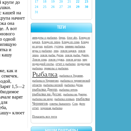
й крупе до
17
18
19
20
21
22
23
ушки.
24
25
26
27
28
29
30
с кашей на
31
крупа начнет
ока она
ТЕГИ
де. А вот
онового
,
,
,
анекдоты о рыбалке
берш
блог abc
Блюда из
о одной
,
,
,
карася
Блюда из леща
Блюда из сома
Блюда
 кипящую
,
,
,
,
из щуки
воблер
густера
зимняя рыбалка
ятка и
,
,
,
игры о рыбалке
лещ
ловля карася
ловля
й кашу
,
,
,
леща
ловля рыбы Десна
ловля рыбы Днепр
,
,
,
Ловля сома
ловля судака
ловля щуки
мир
,
,
подводной охоты
отчет о рыбалке
подводная
,
,
рыбалка
приколы о рыбалке
е, как и
Рыбалка
 семечек.
,
,
рыбалка в Украине
,
водой,
рыбалка в Чернигове
рыбалка в черниговской
,
,
,
области
рыбалка весной
рыбалка Десна
Варят 1,5—2
рыбалка Днепр
,
,
рыбалка летом
обходимое
рыбалка на Десне
,
,
рыбалка на Днепре
ачале варят
рыбалка
,
,
рыбалка на море
рыбалка осенью
 для
Чернигов
,
,
,
советы бывалого
Сом
фото
еба,
,
отчет
хорошая рыбалка
кашу» клюет
Показать все теги