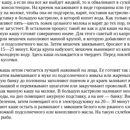
ашу, а если она все же выйдет жидкой, то и обваливают в сухо
 консистенции. На крючок насаживают в виде горошины или гр
 на молоке, чтобы она не подгорела, варят, поставив кастрюлю 
ставку в большую кастрюлю, в которой кипит вода. Как только 
авляют пять—шесть ложек цельного молока и варят до тех пор, п
е загустеет. В остальном процесс такой же как и для каши на во
ную кашу готовят совершенно иначе. Для этого сшитый из капр
арли мешочек наполняют манной крупой, в которую добавляют п
а и подсолнечного масла. Затем мешочек завязывают, бросают в
т 15—25 минут. Когда крупа набухнет, мешочек вынимают из кип
олодную воду. Здесь каша охлаждается и твердеет. Перед ловле
 кусочки.
а летом считается лучшей наживкой на леща. Ее готовят так ж
затем вымешивают в муке из подсолнечного жмыха или жареных
ую банку до половины заполняют пшеном и до краев заливают 
рышкой и перевязывают шпагатом или закручивают проволкой. 
, как манную кашу на молоке. В большую кастрюлю наливают не
оды, на дно помещают ажурную подставку, а на нее — банку: Вн
беления, затем помещают его в электродуховку на 20— 30 минут
дают каше остыть и разминают с мякишем белого или ржаного хл
ложкой подсолнечного или конопляного масла. На такую схлебо
 рыба.