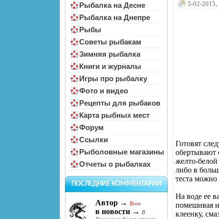
5-02-2015,
Рыбалка на Десне
Рыбалка на Днепре
Рыбы
Советы рыбакам
Зимняя рыбалка
Книги и журналы
Игры про рыбалку
Фото и видео
Рецепты для рыбаков
Карта рыбных мест
Форум
Ссылки
Готовят сле
Рыболовные магазины
обертывают 
желто-белой
Отчеты о рыбалках
либо в боль
теста можно 
ПОСЛЕДНИЕ КОММЕНТАРИИ
На воде ее в
Автор →
Bron
помешивая и
в новости →
В
клеенку, см