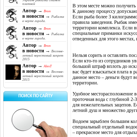
Украине рыбалка станет
платной
В этом месте можно получить 
Автор →
К данному процессу допускают
Bron
в новости →
Если рыба более 3 килограммо
Рыбалка
в черте города.
правила заведения. Рыбак име
территории комплекса. Если в
Автор →
Bron
специальные приманки искусс
в новости →
Рыбалка
отведенных для этого местах,
в черте города.
Автор →
Bron
в новости →
Весенне-
Нельзя сорить и оставлять по
летний нерестовый запрет
2015
Если кто-то из сотрудников у
Автор →
большой штраф вплоть до искл
AlexT
в новости →
вас будет взыскаться плата в р
Весенне-
летний нерестовый запрет
данное место – деньги будут 
2015
территории.
Удобное месторасположение во
ПОИСК ПО САЙТУ
проточная вода с глубиной 2-3
для нежелательных зацепов. Е
летний душ и множество други
Водоем зарыблен большим кол
специальный отдельный водоем
– прекрасное место для отдых