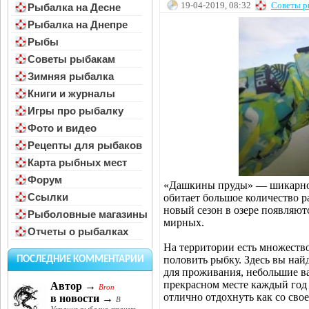
19-04-2019, 08:32
Советы р
Рыбалка на Десне
Рыбалка на Днепре
Рыбы
Советы рыбакам
Зимняя рыбалка
Книги и журналы
Игры про рыбалку
Фото и видео
Рецепты для рыбаков
Карта рыбных мест
Форум
«Дашкины пруды» — шикарное 
Ссылки
обитает большое количество 
новый сезон в озере появляют
Рыболовные магазины
мирных.
Отчеты о рыбалках
На территории есть множество
половить рыбку. Здесь вы най
ПОСЛЕДНИЕ КОММЕНТАРИИ
для проживания, небольшие ва
прекрасном месте каждый год
Автор →
Bron
отлично отдохнуть как со сво
в новости →
В