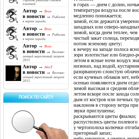
Украине рыбалка станет
в горах — днем с долин, ночью
платной
температура воздуха после вос
Автор →
Bron
медленно понижается;
в новости →
Рыбалка
зимой, если держатся умеренн
в черте города.
западных или северо-западных
Автор →
Bron
зимой, когда днем теплее, чем
в новости →
Рыбалка
чистый закат солнца, переходя
в черте города.
потом зеленому цвету;
Автор →
Bron
к вечеру на западе полоса ясно
в новости →
Весенне-
зори золотистые или бледно-р
летний нерестовый запрет
летом в ясные ночи воздух зн
2015
низинах, над водой, кустарник
Автор →
AlexT
разорванную слоистую облачн
в новости →
Весенне-
если кучевых облаков нет, неб
летний нерестовый запрет
2015
осенью появляются днем отдел
зимой высокая и средняя обла
летом вскоре после захода сол
ПОИСК ПО САЙТУ
дым от костров или печных т
наклоном в сторону ветра при
звуки приглушены;
раскрываются цветы фиалки;
распустились цветы полевого
у чертополоха колючки отгибаю
приторный запах;
небо хмурится, а цветки люти