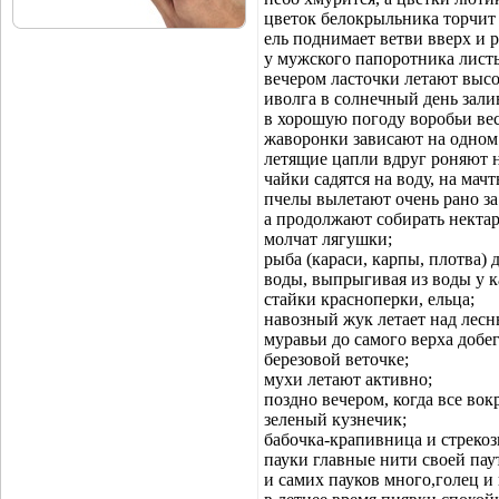
цветок белокрыльника торчит 
ель поднимает ветви вверх и 
у мужского папоротника листь
вечером ласточки летают высо
иволга в солнечный день зали
в хорошую погоду воробьи ве
жаворонки зависают на одном 
летящие цапли вдруг роняют 
чайки садятся на воду, на мач
пчелы вылетают очень рано за 
а продолжают собирать нектар
молчат лягушки;
рыба (караси, карпы, плотва) 
воды, выпрыгивая из воды у к
стайки красноперки, ельца;
навозный жук летает над лес
муравьи до самого верха добе
березовой веточке;
мухи летают активно;
поздно вечером, когда все вок
зеленый кузнечик;
бабочка-крапивница и стрекоз
пауки главные нити своей па
и самих пауков много,голец и