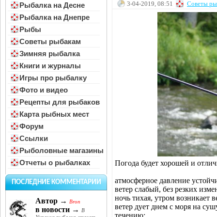
3-04-2019, 08:51
Советы ры
Рыбалка на Десне
Рыбалка на Днепре
Рыбы
Советы рыбакам
Зимняя рыбалка
Книги и журналы
Игры про рыбалку
Фото и видео
Рецепты для рыбаков
Карта рыбных мест
Форум
Ссылки
Рыболовные магазины
Отчеты о рыбалках
Погода будет хорошей и отлич
атмосферное давление устойчи
ПОСЛЕДНИЕ КОММЕНТАРИИ
ветер слабый, без резких изме
ночь тихая, утром возникает 
Автор →
Bron
ветер дует днем с моря на суш
в новости →
В
течению;