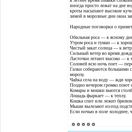
в летнее время пиявки спокой
иногда просто лежат на дне во
кроты насыпают высокие кучи
зимой в морозные дни окна за
Народные поговорки о примет
Обильная роса — к ясному дн
Утром роса и туман — к хорош
Чистый закат солнца — к ветр
Сильный ветер во время дожд
Ласточки летают высоко — к 
Соловей всю ночь поет — пер
Галки собираются большими ст
морозу.
Чайка села на воду — жди хо
Поздно вечером громко поют 
Комары и мошки вьются столб
Лошадь фыркает — к теплу.
Кошка спит или лежит брюхом
Мыши вылезают из-под подсти
Если ночью в поле холоднее, 