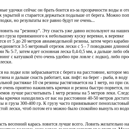
ые удочки сейчас он брать боится из-за прозрачности воды и от
х укрытий и старается держаться подальше от берега. Можно по
 лодки, но результаты все равно будут не очень...
ловить на "резинку". Эту снасть уже давно используют на наших
из груза привязанного к небольшому куску веревки, к веревке
ся от 5 до 20 метров авиамодельной резины, затем через караби
единяется 3-5 метровый отрезок лески с 5 - 7 поводками длинной
и № 5-7, затем идет основная леска 0,4-0,5 мм, а дальше либо 
инг с катушкой (что очень удобно при ловле с лодки), либо пр
лески.
ся на лодке или забрасывается с берега на расстояние, которое м
зина и дальше снасть работает, как лифт: на берег - рыба, в воду -
ьной растяжке 10 см резины растягивается на 1 метр, но при с
е очень приятно наживлять крючки и резина быстро порвется, п
емов лучше рассчитывать 1 метр резины на 5 метров леки. След
бы крючки находились от вас на расстоянии 40-50 метров достат
ы и груза 300-400 гр. К грузу часто привязывают пенопластовы
стой лески, чтоб потом его можно было спокойно вынуть из вод
асть весенний карась ловится лучше всего. Ловить желательно н