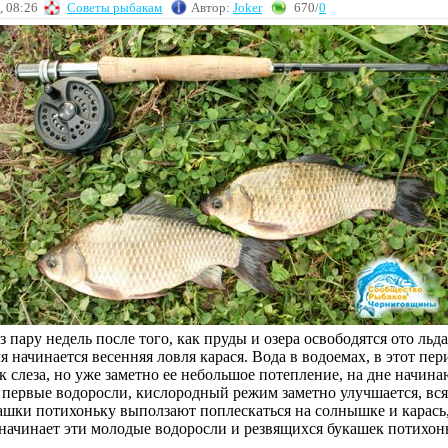
, 08:26
Советы рыбакам
Автор:
Joker
670/
0
з пару недель после того, как пруды и озера освободятся ото льда,
я начинается весенняя ловля карася. Вода в водоемах, в этот пер
к слеза, но уже заметно ее небольшое потепление, на дне начина
 первые водоросли, кислородный режим заметно улучшается, вс
ашки потихоньку выползают поплескаться на солнышке и карась
 начинает эти молодые водоросли и резвящихся букашек потихон