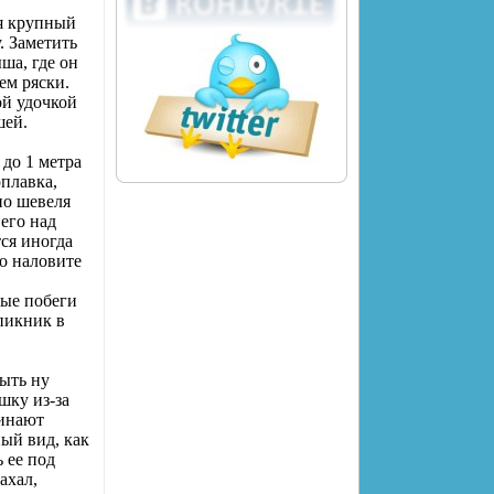
ля крупный
. Заметить
ша, где он
ем ряски.
ой удочкой
шей.
 до 1 метра
плавка,
но шевеля
 его над
тся иногда
о наловите
дые побеги
"пикник в
быть ну
шку из-за
чинают
ый вид, как
ь ее под
ахал,