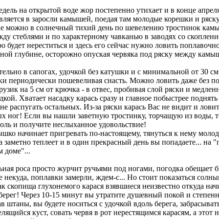
едель на открытой воде жор постепенно утихает и в конце апре
вляется в заросли камышей, поедая там молодые корешки и ряску
ие можно в солнечный тихий день по шевелению тростинок камы
ду стеблями и по характерному чавканью в заводях со скоплени
ро будет нереститься и здесь его сейчас нужно ловить поплавочн
ной глубине, осторожно опуская червяка под ряску между камы
ельно в сапогах, удочкой без катушки и с минимальной от 30 см
ки периодически пошевеливая снасть. Можно ловить даже без по
узик на 5 см от крючка - в отвес, пробивая слой ряски и медлен
дкой. Хватает насадку карась сразу и главное побыстрее поднять
 не распугать остальных. Из-за ряски карась Вас не видит и лови
ых ног! Если вы нашли заветную тростинку, торчащую из воды, т
воль и получите неслыханное удовольствие!
ышко начинает пригревать по-настоящему, тянуться к нему моло
 заметно теплеет и в один прекрасный день вы попадаете... на 
 доме"...
ьная роса просто журчит ручьями под ногами, погодка обещает 
 некуда, поплавки замерли, ждем-с... Но стоит показаться солны
ак скопища глухонемого карася взявшиеся неизвестно откуда на
берег! Через 10-15 минут вы утратите душевный покой и степенн
ав штаны, вы будете носиться с удочкой вдоль берега, забрасыват
ящийся куст, совать червя в рот нерестящимся карасям, а этот н