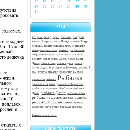
17
18
19
20
21
22
23
24
25
26
27
28
29
30
сутствия
31
пробовать
ТЕГИ
 водоемах.
,
,
,
lovly-na-spining
берш
блог abc
Блюда из
н и заводные
,
,
,
карася
Блюда из леща
Блюда из сома
Блюда
,
,
,
 от 15 до 30
из щуки
зимняя рыбалка
игры о рыбалке
,
,
календарь рыболова
крючки для рыбалки
обычный
,
,
,
лещ
ловля карася
ловля леща
ловля на
осто дощечка
,
,
резинку
ловля рыбы Десна
ловля рыбы
,
,
,
Днепр
Ловля сома
ловля судака
ловля
,
,
,
щуки
лодка
мир подводной охоты
огромный
,
,
,
ожет
сом
отчет о рыбалке
подводная рыбалка
Рыбалка
 черви...
,
,
приколы о рыбалке
ильном
,
,
рыбалка в Украине
рыбалка в Чернигове
отому для
,
рыбалка в черниговской области
рыбалка
рыбалка Днепр
,
,
,
овательно,
Десна
рыбалка летом
рыбалка на Десне
,
,
рыбалка на Днепре
очно 10
рыбалка Чернигов
,
,
сазыны
советы
й поплавок
,
,
бывалого
фото отчет
хорошая рыбалка
орослей и
Показать все теги
а открытых
НАШИ ПАРТНЕРЫ