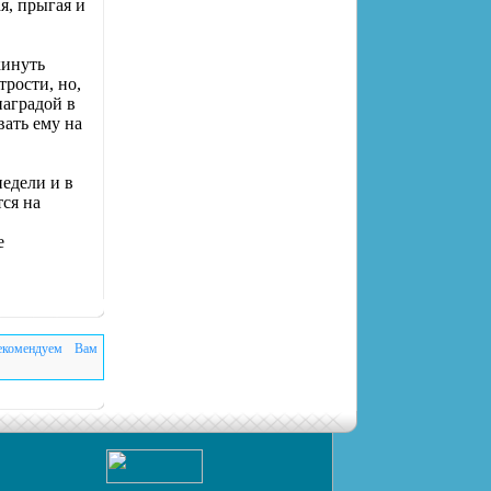
я, прыгая и
кинуть
трости, но,
наградой в
вать ему на
недели и в
ся на
е
екомендуем Вам