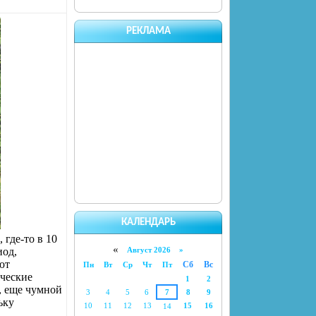
РЕКЛАМА
КАЛЕНДАРЬ
 где-то в 10
«
иод,
Август 2026 »
ют
Сб
Вс
Пн
Вт
Ср
Чт
Пт
яческие
1
2
, еще чумной
3
4
5
6
7
8
9
ьку
10
11
12
13
15
16
14