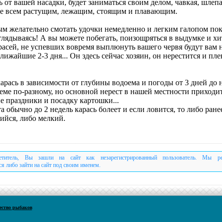
 от вашей насадки, будет заниматься своим делом, чавкая, шлепа
де всем растущим, лежащим, стоящим и плавающим.
м желательно смотать удочки немедленно и легким галопом по
глядываясь! А вы можете побегать, поизощряться в выдумке и хи
расей, не успевших вовремя выплюнуть вашего червя будут вам 
ближайшие 2-3 дня... Он здесь сейчас хозяин, он нерестится и пле
арась в зависимости от глубины водоема и погоды от 3 дней до 
еме по-разному, но основной нерест в нашей местности приходит
е праздники и посадку картошки...
а обычно до 2 недель карась болеет и если ловится, то либо ране
ийся, либо мелкий.
етитель, Вы зашли на сайт как незарегистрированный пользователь. Мы р
ся либо зайти на сайт под своим именем.
ество рыбаков