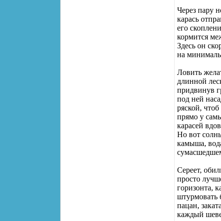
Через пару н
карась отпра
его скоплен
кормится меж
Здесь он ско
на минималь
Ловить желат
длинной лес
придвинув гр
под ней наса
ряской, чтоб
прямо у сам
карасей вдо
Но вот солн
камыша, вода
сумасшедшем
Сереет, обил
просто лучше
горизонта, к
штурмовать 
пацан, закат
каждый шевел