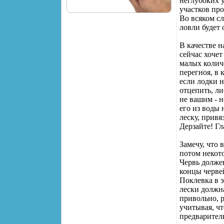
неглубоких у
участков пр
Во всяком сл
ловли будет 
В качестве н
сейчас хоче
малых колич
перегноя, в 
если лодки н
отцепить, ли
не вашим - н
его из воды
леску, привя
Дерзайте! Гл
Замечу, что 
потом некото
Червь долже
концы черве
Поклевка в э
лески должна
привольно, р
учитывая, чт
предваритель