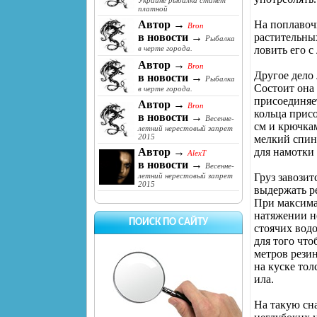
Украине рыбалка станет
платной
На поплавочн
Автор →
Bron
растительны
в новости →
Рыбалка
ловить его с
в черте города.
Автор →
Bron
Другое дело 
в новости →
Рыбалка
Состоит она 
в черте города.
присоединяет
Автор →
Bron
кольца присо
в новости →
Весенне-
см и крючкам
летний нерестовый запрет
2015
мелкий спинн
для намотки 
Автор →
AlexT
в новости →
Весенне-
Груз завозит
летний нерестовый запрет
2015
выдержать ре
При максимал
натяжении н
ПОИСК ПО САЙТУ
стоячих водо
для того что
метров резин
на куске тол
ила.
На такую сн