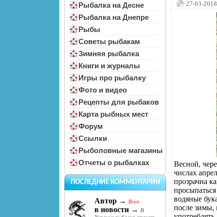
27-03-2018
Рыбалка на Десне
Рыбалка на Днепре
Рыбы
Советы рыбакам
Зимняя рыбалка
Книги и журналы
Игры про рыбалку
Фото и видео
Рецепты для рыбаков
Карта рыбных мест
Форум
Ссылки
Рыболовные магазины
Отчеты о рыбалках
Весной, чере
числах апрел
прозрачна ка
ПОСЛЕДНИЕ КОММЕНТАРИИ
просыпаться
водяные бук
Автор →
Bron
после зимы,
в новости →
В
употреблять.