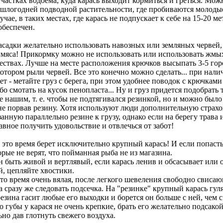
частках водоема, куда карась выходит кормиться и греться. Мож
ошлогодней подводной растительности, где пробиваются молоды
учае, в таких местах, где карась не подпускает к себе на 15-20 ме
обеспечен.
асадки желательно использовать навозных или земляных червей,
т мяса! Прикормку можно не использовать или использовать жмых
ествах. Лучше на месте расположения крючков высыпать 3-5 гор
котором рыли червей. Все это конечно можно сделать... при нали
ет - метайте груз с берега, при этом удобнее поводок с крючкам
бо смотать на кусок пенопласта... Ну и груз придется подобрать 
е нашим, т. е. чтобы не подтягивался резинкой, но и можно был
 не порвав резину. Хотя используют люди дополнительную страх
занную параллельно резине к грузу, однако если на берегу трава и
авное получить удовольствие и отвлечься от забот!
в это время берет исключительно крупный карась! И если попасть
рые не верят, что пойманная рыба не из магазина.
н быть живой и вертлявый, если карась ленив и обсасывает или 
й, цепляйте хвостики.
то время очень вялая, после легкого шевеления свободно свиса
 сразу же следовать подсечка. На "резинке" крупный карась гул
езина гасит любые его выходки и борется он больше с ней, чем с
о губы у карася не очень крепкие, брать его желательно подсакой
но дав глотнуть свежего воздуха.