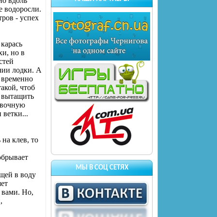
но вдоль
е водоросли.
тров - успех
 карась
и, но в
стей
чии лодки. А
и временно
такой, чтоб
о вытащить
овочную
 ветки...
 на клев, то
обрывает
МЫ В СОЦ СЕТЯХ
ющей в воду
яет
 вами. Но,
,