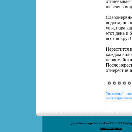
отплевываясь
шевеля в во
Слабонервны
водоем, не о
увы, пара ка
этот день и 
всех вокруг!
Нерестится к
каждом водо
первомайски
После нерест
отнерестивш
Уважаемый пос
зарегистрировать
Дизайн и разработка
AlexT
© 2013
Сообщ
черниговщины.