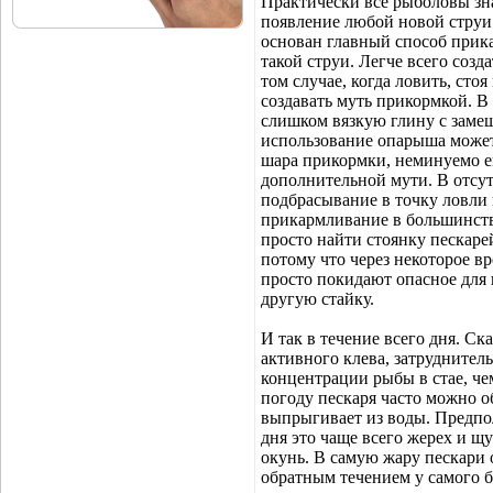
Практически все рыболовы зна
появление любой новой струи 
основан главный способ прика
такой струи. Легче всего созда
том случае, когда ловить, сто
создавать муть прикормкой. В
слишком вязкую глину с заме
использование опарыша может
шара прикормки, неминуемо ег
дополнительной мути. В отсут
подбрасывание в точку ловли к
прикармливание в большинств
просто найти стоянку пескарей
потому что через некоторое в
просто покидают опасное для 
другую стайку.
И так в течение всего дня. Ск
активного клева, затруднител
концентрации рыбы в стае, че
погоду пескаря часто можно об
выпрыгивает из воды. Предпол
дня это чаще всего жерех и щу
окунь. В самую жару пескари 
обратным течением у самого б