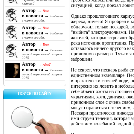
Украине рыбалка станет
платной
ситуацией, когда поехал ловит
Автор →
Bron
в новости →
Однако прошлогоднего хариуса
Рыбалка
в черте города.
жереха, ничего! Я пробрел в 
обнаружил только пескарей, в
Автор →
Bron
"выбита" электроудочками. Н
в новости →
Рыбалка
жителей, которые стреляют бр
в черте города.
река источник пропитания. Пр
Автор →
Bron
оставалось ничего другого как
в новости →
Весенне-
приличного размера. Тут-то я
летний нерестовый запрет
2015
заброшена.
Автор →
AlexT
в новости →
Не секрет, что пескарь рыба с
Весенне-
летний нерестовый запрет
единственном экземпляре. Пе
2015
в практически стоячей воде, н
интересно их ловить в неболь
себе объект охоты из стоящей
ПОИСК ПО САЙТУ
укрытиями, хотя, двигаясь око
придонном слое с очень слабы
могут справиться с течением,
Пескари практически никогда 
ими струей течения, которая 
действием колебаний водной 