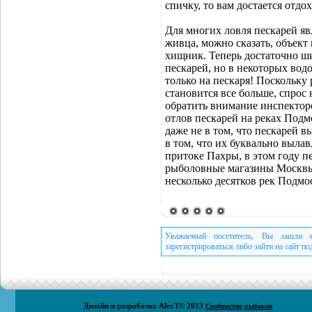
спичку, то вам достается отд
Для многих ловля пескарей яв
живца, можно сказать, объект 
хищник. Теперь достаточно ши
пескарей, но в некоторых вод
только на пескаря! Поскольк
становится все больше, спрос 
обратить внимание инспекторо
отлов пескарей на реках Подм
даже не в том, что пескарей 
в том, что их буквально вылав
притоке Пахры, в этом году пе
рыболовные магазины Москвы.
несколько десятков рек Подмос
Уважаемый посетитель, Вы зашли н
зарегистрироваться либо зайти на сайт п
Дизайн и разработка
AlexT
© 2013
Сообщество рыбаков