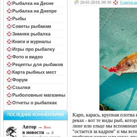
26-01-2018, 09:30
Советы р
Рыбалка на Десне
Рыбалка на Днепре
Рыбы
Советы рыбакам
Зимняя рыбалка
Книги и журналы
Игры про рыбалку
Фото и видео
Рецепты для рыбаков
Карта рыбных мест
Форум
Ссылки
Рыболовные магазины
Отчеты о рыбалках
Kарп, карась, крупная плотва
ПОСЛЕДНИЕ КОММЕНТАРИИ
реках - вот те виды рыб, кот
лине или ельце мы вспоминае
Автор →
Bron
"остается за кадром" и мы всп
в новости →
В
требуется живец или когда дру