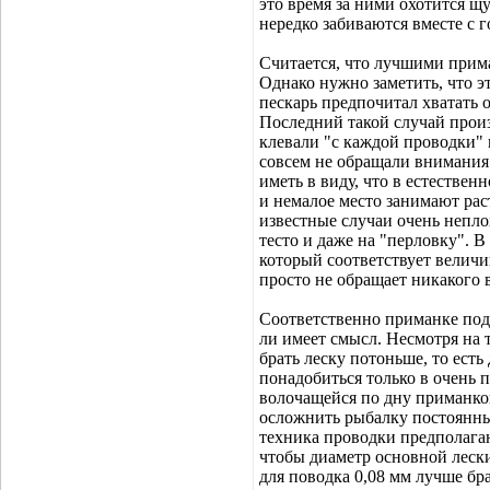
это время за ними охотится щ
нередко забиваются вместе с г
Считается, что лучшими прима
Однако нужно заметить, что эт
пескарь предпочитал хватать 
Последний такой случай произ
клевали "с каждой проводки" 
совсем не обращали внимания 
иметь в виду, что в естестве
и немалое место занимают ра
известные случаи очень неплох
тесто и даже на "перловку". В
который соответствует величи
просто не обращает никакого 
Соответственно приманке подб
ли имеет смысл. Несмотря на 
брать леску потоньше, то есть
понадобиться только в очень 
волочащейся по дну приманко
осложнить рыбалку постоянным
техника проводки предполагаю
чтобы диаметр основной леск
для поводка 0,08 мм лучше бра