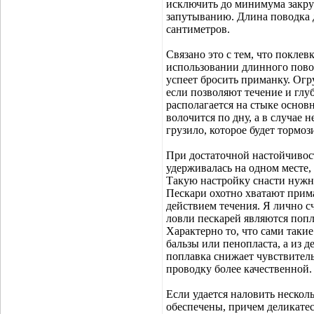
исключить до минимума закруч
запутыванию. Длина поводка 
сантиметров.
Связано это с тем, что поклев
использовании длинного повод
успеет бросить приманку. Огру
если позволяют течение и глу
располагается на стыке основ
волочится по дну, а в случае 
грузило, которое будет тормоз
При достаточной настойчивос
удерживалась на одном месте,
Такую настройку снасти нужно
Пескари охотно хватают прима
действием течения. Я лично 
ловли пескарей являются попл
Характерно то, что сами такие
бальзы или пенопласта, а из д
поплавка снижает чувствитель
проводку более качественной.
Если удается наловить нескол
обеспечены, причем деликатес