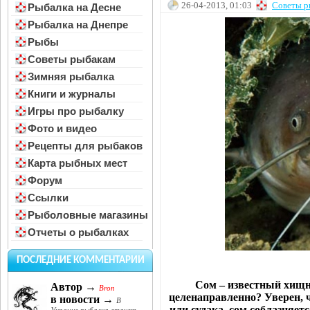
26-04-2013, 01:03
Советы р
Рыбалка на Десне
Рыбалка на Днепре
Рыбы
Советы рыбакам
Зимняя рыбалка
Книги и журналы
Игры про рыбалку
Фото и видео
Рецепты для рыбаков
Карта рыбных мест
Форум
Ссылки
Рыболовные магазины
Отчеты о рыбалках
ПОСЛЕДНИЕ КОММЕНТАРИИ
Сом – известный хищн
Автор →
Bron
целенаправленно? Уверен, ч
в новости →
В
или судака, сом соблазняе