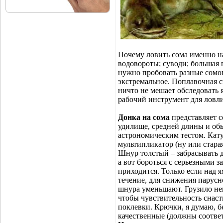
Почему ловить сома именно на
водовороты; суводи; большая 
нужно пробовать разные сомо
экстремальное. Поплавочная с
ничто не мешает обследовать 
рабочий инструмент для ловли
Донка на сома
представляет с
удилище, средней длины и об
астрономическим тестом. Кат
мультипликатор (ну или старая
Шнур толстый – забрасывать д
а вот бороться с серьезными 
приходится. Только если над 
течение, для снижения парус
шнура уменьшают. Грузило не
чтобы чувствительность снаст
поклевки. Крючки, я думаю, б
качественные (должны соответ