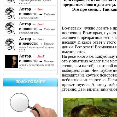
Украине рыбалка станет
платной
предназначенного для леща. 
Автор →
Это про сома… Так как
Bron
в новости →
Рыбалка
в черте города.
Автор →
Bron
Во-первых, нужно ловить в пр
в новости →
Рыбалка
постоянно. Во-вторых, нужно 
в черте города.
активен и предрасположен к к
Автор →
Bron
насадку. И каков ответ у этог
в новости →
Весенне-
донки. Вот ответ! Возможны и
летний нерестовый запрет
2015
именно этот.
Автор →
На реке много ям. Какую яму 
AlexT
в новости →
это у опытных коллег или мест
Весенне-
летний нерестовый запрет
точно, чем на той, в которой 
2015
выбираем сами. Чем глубже ям
находятся на крутых поворота
небольшой заиленостью. Налич
ПОИСК ПО САЙТУ
приветствуется. А вот густой 
странно, да и зацепы замучают