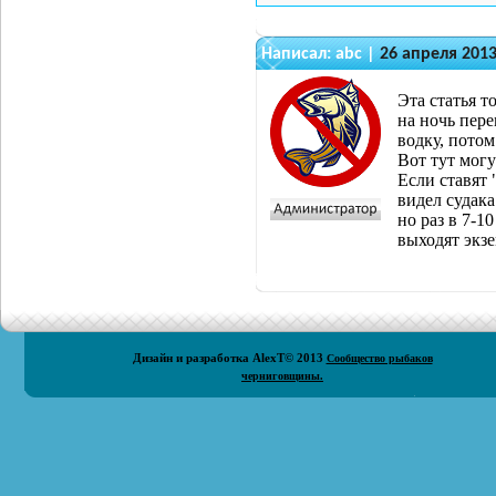
Написал:
abc
|
26 апреля 2013
Эта статья т
на ночь пере
водку, потом
Вот тут могу
Если ставят 
видел судака
но раз в 7-1
выходят экзе
Дизайн и разработка
AlexT
© 2013
Сообщество рыбаков
черниговщины.