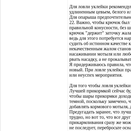
Для ловли уклейки рекоменду
удлиненным цевьем, белого ил
Для опарыша предпочтительне
22. Важно, чтобы крючок был
правильной конусности, без ш
крючок "держит" заточку жала
ведь для этого потребуется н
судить об истинном качестве 
некачественным жалом станов
насаживании мотыля или люб
рвать насадку, а не прокалыва
Я придерживаюсь правила, что
новый. При ловле уклейки пр
или неуспех мероприятия.
Для того чтобы ловля уклейки
Лучшей прикормкой сейчас буд
чтобы шары прикормки доходи
темной, поскольку замечено, 
добавлять кормового мотыля, 
Предугадать заранее, что луч
трудно, но вот то, что все др
прикармливания сразу же можн
не последует, перебросьте осн