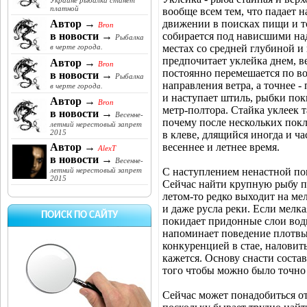
Украине рыбалка станет
платной
вообще всем тем, что падает н
движении в поисках пищи и т
Автор →
Bron
собирается под нависшими над
в новости →
Рыбалка
местах со средней глубиной и
в черте города.
предпочитает уклейка днем, в
Автор →
Bron
постоянно перемешается по во
в новости →
Рыбалка
направления ветра, а точнее -
в черте города.
и наступает штиль, рыбки по
Автор →
Bron
метр-полтора. Стайка уклеек т
в новости →
Весенне-
почему после нескольких покл
летний нерестовый запрет
2015
в клеве, длящийся иногда и ча
весеннее и летнее время.
Автор →
AlexT
в новости →
Весенне-
С наступлением ненастной пог
летний нерестовый запрет
2015
Сейчас найти крупную рыбу по
летом-то редко выходит на ме
и даже русла реки. Если мелка
ПОИСК ПО САЙТУ
покидает придонные слои воды
напоминает поведение плотвы
конкуренцией в стае, наловить
кажется. Основу снасти соста
того чтобы можно было точно 
Сейчас может понадобиться от