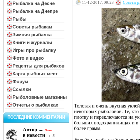
11-12-2017, 09:23
Советы р
Рыбалка на Десне
Рыбалка на Днепре
Рыбы
Советы рыбакам
Зимняя рыбалка
Книги и журналы
Игры про рыбалку
Фото и видео
Рецепты для рыбаков
Карта рыбных мест
Форум
Ссылки
Рыболовные магазины
Отчеты о рыбалках
Толстая и очень вкусная укле
некоторых рыболовов. Те, кто
плотву и переключаются на укл
ПОСЛЕДНИЕ КОММЕНТАРИИ
больших водохранилищах и в 
более грамм.
Автор →
Bron
в новости →
В
Уклейка - рыба стайная и вер