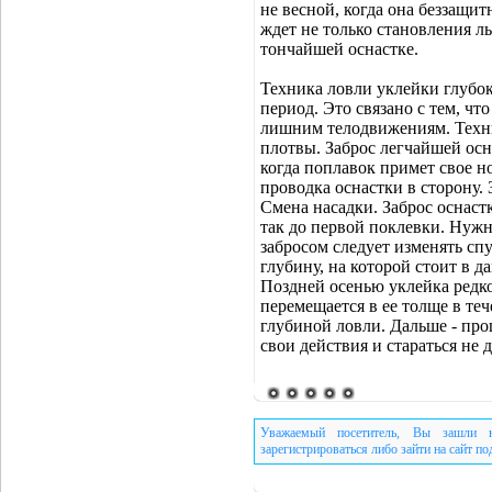
не весной, когда она беззащитн
ждет не только становления л
тончайшей оснастке.
Техника ловли уклейки глубок
период. Это связано с тем, чт
лишним телодвижениям. Техник
плотвы. Заброс легчайшей ос
когда поплавок примет свое н
проводка оснастки в сторону.
Смена насадки. Заброс оснаст
так до первой поклевки. Нужн
забросом следует изменять сп
глубину, на которой стоит в 
Поздней осенью уклейка редк
перемещается в ее толще в те
глубиной ловли. Дальше - про
свои действия и стараться не
Уважаемый посетитель, Вы зашли н
зарегистрироваться либо зайти на сайт п