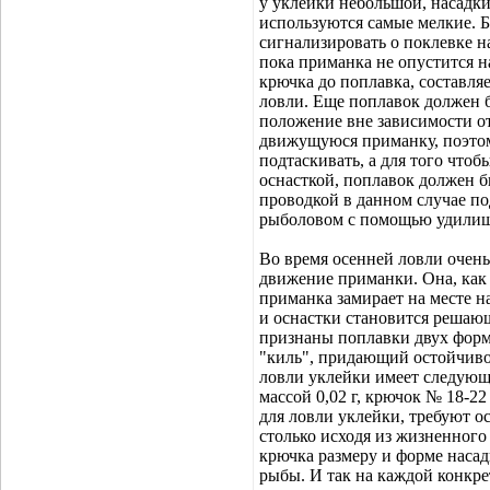
у уклейки небольшой, насадк
используются самые мелкие. Б
сигнализировать о поклевке н
пока приманка не опустится н
крючка до поплавка, составляе
ловли. Еще поплавок должен б
положение вне зависимости от
движущуюся приманку, поэтом
подтаскивать, а для того что
оснасткой, поплавок должен 
проводкой в данном случае п
рыболовом с помощью удилищ
Во время осенней ловли очень
движение приманки. Она, как и
приманка замирает на месте н
и оснастки становится реша
признаны поплавки двух форм
"киль", придающий остойчивос
ловли уклейки имеет следующ
массой 0,02 г, крючок № 18-2
для ловли уклейки, требуют 
столько исходя из жизненного
крючка размеру и форме насад
рыбы. И так на каждой конкре