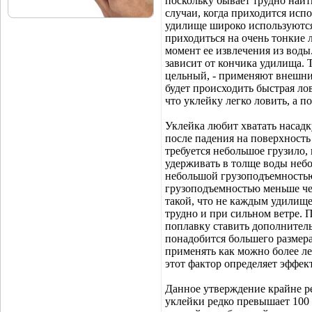
поскольку бывает трудно найт
случаи, когда приходится испо
удилище широко используются
приходиться на очень тонкие л
момент ее извлечения из вод
зависит от кончика удилища. Т
цельный, - применяют внешний
будет происходить быстрая ло
что уклейку легко ловить, а п
Уклейка любит хватать насадк
после падения на поверхность
требуется небольшое грузило,
удерживать в толще воды неб
небольшой грузоподъемностью
грузоподъемностью меньше чем 
такой, что не каждым удилище
трудно и при сильном ветре. 
поплавку ставить дополнитель
понадобится большего размера
применять как можно более ле
этот фактор определяет эффек
Данное утверждение крайне ре
уклейки редко превышает 100 г