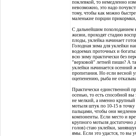
поклевкой, то немедленно изм
невозможно, это надо почувст
тому, чтобы как можно быстре
маленькие порции прикормки, 
С дальнейшим похолоданием в
жизни, проходят стадию восп
плоды, уклейка начинает гото
Голодная зима для уклейки на
водоемах проточных и богаты
всю зиму практически без пер
"верховой" летней пиши? А так
уклейки начинается осенний ж
пропитания. Но если весной у
оцепенению, рыба не отказыва
Практически единственной пр
осенью, то есть способной вы 
не мелкий, а именно крупный
мотыля штук по 10-15 в точку
пальцами, чтобы они медленн
компоненты. Если место и вре
крупного мотыля достаточно д
голов) стаю уклейки, занявшу
ямы. Если это удастся, то вы 