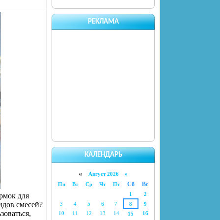
РЕКЛАМА
КАЛЕНДАРЬ
«
Август 2026 »
Сб
Вс
Пн
Вт
Ср
Чт
Пт
1
2
ормок для
идов смесей?
3
4
5
6
7
8
9
зоваться,
10
11
12
13
14
16
15