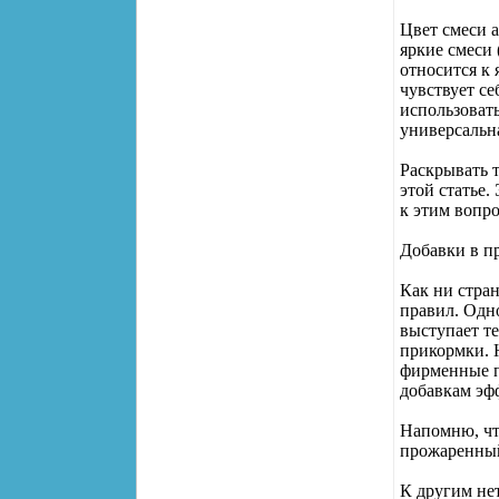
Цвет смеси 
яркие смеси 
относится к 
чувствует се
использовать
универсальн
Раскрывать 
этой статье.
к этим вопро
Добавки в п
Как ни стра
правил. Одн
выступает т
прикормки. 
фирменные п
добавкам эф
Напомню, чт
прожаренный
К другим не