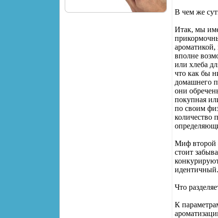
В чем же сут
Итак, мы им
прикормочных
ароматикой,
вполне возм
или хлеба дл
что как бы 
домашнего п
они обречены
покупная ил
по своим фи
количество 
определяющи
Миф второй 
стоит забыва
конкурируют
идентичный
Что разделяе
К параметра
ароматизаци