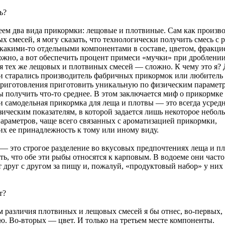
ь?
еем два вида прикормки: лещовые и плотвиные. Сам как произв
 смесей, я могу сказать, что технологически получить смесь с 
 какими-то отдельными компонентами в составе, цветом, фракци
ожно, а вот обеспечить процент примеси «мучки» при дроблени
я тех же лещовых и плотвиных смесей — сложно. К чему это я? 
ни старались производитель фабричных прикормок или любитель
риготовления приготовить уникальную по физическим параметр
 получить что-то среднее. В этом заключается миф о прикормке
и самодельная прикормка для леща и плотвы — это всегда усред
зическим показателям, в которой задается лишь некоторое небол
параметров, чаще всего связанных с ароматизацией прикормки,
х ее принадлежность к тому или иному виду.
— это строгое разделение во вкусовых предпочтениях леща и п
ть, что обе эти рыбы относятся к карповым. В водоеме они часто
 друг с другом за пищу и, пожалуй, «продуктовый набор» у них
.
т?
м различия плотвиных и лещовых смесей я бы отнес, во-первых,
ю. Во-вторых — цвет. И только на третьем месте компоненты.