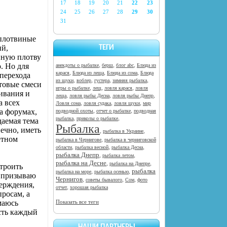
17
18
19
20
21
22
23
24
25
26
27
28
29
30
31
 плотвиные
ий,
ТЕГИ
нную плотву
,
,
,
. Но для
анекдоты о рыбалке
берш
блог abc
Блюда из
,
,
,
карася
Блюда из леща
Блюда из сома
Блюда
перехода
,
,
,
,
из щуки
воблер
густера
зимняя рыбалка
товые смеси
,
,
,
игры о рыбалке
лещ
ловля карася
ловля
ивания и
,
,
,
леща
ловля рыбы Десна
ловля рыбы Днепр
а всех
,
,
,
Ловля сома
ловля судака
ловля щуки
мир
,
,
а форумах,
подводной охоты
отчет о рыбалке
подводная
,
,
рыбалка
приколы о рыбалке
даемая тема
Рыбалка
нечно, иметь
,
,
рыбалка в Украине
етном
,
рыбалка в Чернигове
рыбалка в черниговской
,
,
,
области
рыбалка весной
рыбалка Десна
рыбалка Днепр
,
,
рыбалка летом
рыбалка на Десне
,
,
рыбалка на Днепре
строить
рыбалка
,
,
рыбалка на море
рыбалка осенью
е призываю
Чернигов
,
,
,
советы бывалого
Сом
фото
верждения,
,
отчет
хорошая рыбалка
просам, а
маюсь
Показать все теги
сть каждый