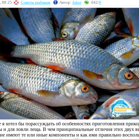
, 08:25
Советы рыбакам
Автор:
Joker
642/
0
е я хотел бы порассуждать об особенностях приготовления прик
ы и для ловли леща. В чем принципиальные отличия этих двух в
ние имеют те или иные компоненты и как ими правильно восполь