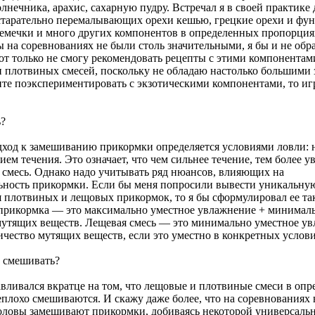
лнечника, арахис, сахарную пудру. Встречал я в своей практике
старательно перемалывающих орехи кешью, грецкие орехи и фун
емечки и много других компонентов в определенных пропорция
ы на соревнованиях не были столь значительными, я бы и не обра
от только не смогу рекомендовать рецепты с этими компонентам
 плотвиных смесей, поскольку не обладаю настолько большими 
ите поэкспериментировать с экзотическими компонентами, то иг
ь?
дход к замешиванию прикормки определяется условиями ловли:
ием течения. Это означает, что чем сильнее течение, тем более 
 смесь. Однако надо учитывать ряд нюансов, влияющих на
ьность прикормки. Если бы меня попросили вывести уникальну
 плотвиных и лещовых прикормок, то я бы сформулировал ее та
прикормка — это максимально уместное увлажнение + минимал
мутящих веществ. Лещевая смесь — это минимально уместное у
ичество мутящих веществ, если это уместно в конкретных услови
 смешивать?
авливался вкратце на том, что лещовые и плотвиные смеси в оп
еплохо смешиваются. И скажу даже более, что на соревнованиях
оловы замешивают прикормки, добиваясь некоторой универсальн