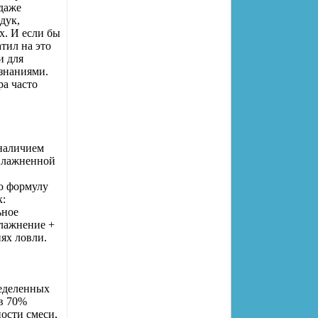
 даже
дук,
х. И если бы
тил на это
и для
знаниями.
ра часто
 наличием
увлажненной
ю формулу
к:
ьное
влажнение +
ях ловли.
ределенных
 в 70%
ости смеси,