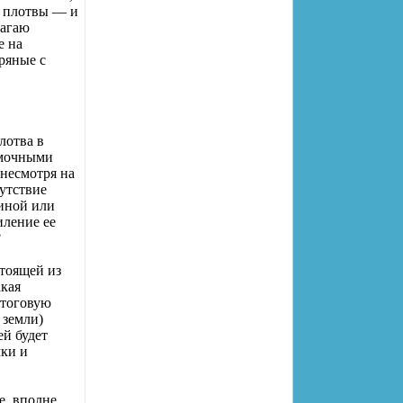
в плотвы — и
лагаю
е на
ряные с
лотва в
рмочными
несмотря на
утствие
виной или
иление ее
?
тоящей из
акая
итоговую
 земли)
й будет
мки и
е. вполне