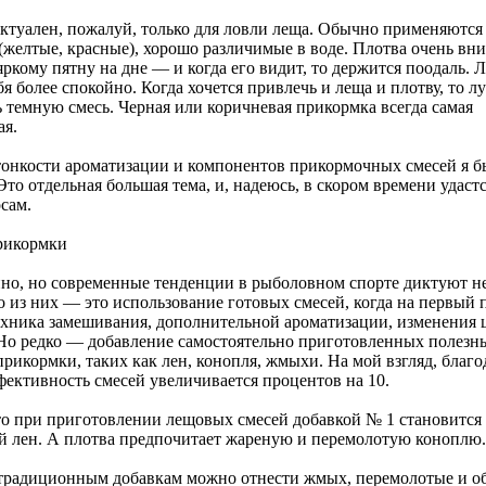
актуален, пожалуй, только для ловли леща. Обычно применяются
(желтые, красные), хорошо различимые в воде. Плотва очень вн
яркому пятну на дне — и когда его видит, то держится поодаль. 
бя более спокойно. Когда хочется привлечь и леща и плотву, то л
 темную смесь. Черная или коричневая прикормка всегда самая
ая.
тонкости ароматизации и компонентов прикормочных смесей я бы
 Это отдельная большая тема, и, надеюсь, в скором времени удаст
сам.
рикормки
нно, но современные тенденции в рыболовном спорте диктуют н
о из них — это использование готовых смесей, когда на первый 
ехника замешивания, дополнительной ароматизации, изменения 
Но редко — добавление самостоятельно приготовленных полезны
рикормки, таких как лен, конопля, жмыхи. На мой взгляд, благо
фективность смесей увеличивается процентов на 10.
о при приготовлении лещовых смесей добавкой № 1 становится
 лен. А плотва предпочитает жареную и перемолотую коноплю.
традиционным добавкам можно отнести жмых, перемолотые и 