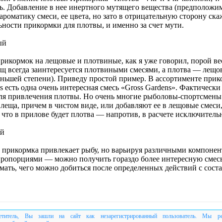
сь. Добавление в нее инертного мутящего вещества (предположим
ароматику смеси, ее цвета, но зато в отрицательную сторону ска
ьности прикормки для плотвы, и именно за счет мути.
ый
прикормок на лещовые и плотвиные, как я уже говорил, порой ве
ещ всегда заинтересуется плотвиными смесями, а плотва — лещ
меньшей степени). Приведу простой пример. В ассортименте при
 есть одна очень интересная смесь «Gross Gardens». Фактически
ля привлечения плотвы. Но очень многие рыболовы-спортсмены
 леща, причем в чистом виде, или добавляют ее в лещовые смеси,
 что в прилове будет плотва — напротив, в расчете исключитель
ой
е прикормка привлекает рыбу, но варьируя различными компонен
пропорциями — можно получить гораздо более интересную смес
мать, чего можно добиться после определенных действий с сост
етитель, Вы зашли на сайт как незарегистрированный пользователь. Мы р