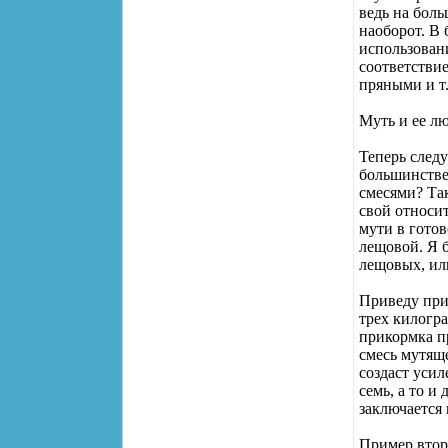
ведь на бол
наоборот. В
использовани
соответствие
пряными и т.
Муть и ее л
Теперь следу
большинстве
смесями? Та
свой относи
мути в готов
лещовой. Я 
лещовых, ил
Приведу при
трех килогр
прикормка п
смесь мутящ
создаст уси
семь, а то и
заключается 
Пример второ