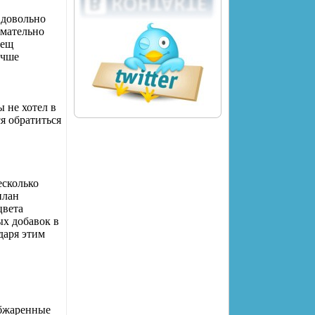
 довольно
имательно
Лещ
учше
 не хотел в
ся обратиться
есколько
план
цвета
х добавок в
даря этим
обжаренные