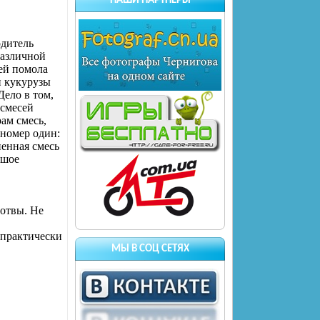
НАШИ ПАРТНЕРЫ
одитель
различной
ей помола
и кукурузы
Дело в том,
 смесей
ам смесь,
 номер один:
ненная смесь
ьшое
лотвы. Не
 практически
МЫ В СОЦ СЕТЯХ