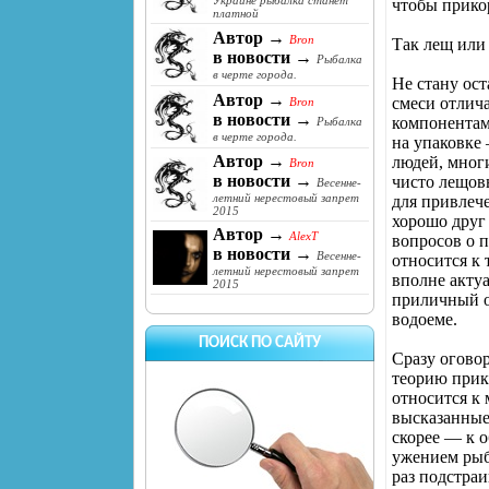
Украине рыбалка станет
чтобы прико
платной
Автор →
Bron
Так лещ или
в новости →
Рыбалка
в черте города.
Не стану ос
Автор →
смеси отлича
Bron
в новости →
компонентам
Рыбалка
в черте города.
на упаковке
Автор →
людей, мног
Bron
в новости →
чисто лещов
Весенне-
летний нерестовый запрет
для привлеч
2015
хорошо друг 
Автор →
AlexT
вопросов о 
в новости →
Весенне-
относится к
летний нерестовый запрет
вполне актуа
2015
приличный о
водоеме.
ПОИСК ПО САЙТУ
Сразу оговор
теорию прик
относится к
высказанные 
скорее — к 
ужением рыб
раз подстраи