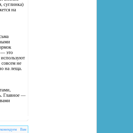
, суглинка)
жется на
сьма
овыми
кормок
 — это
 используют
 совсем не
но на леща.
тами,
ь. Главное —
авами
екомендуем Вам