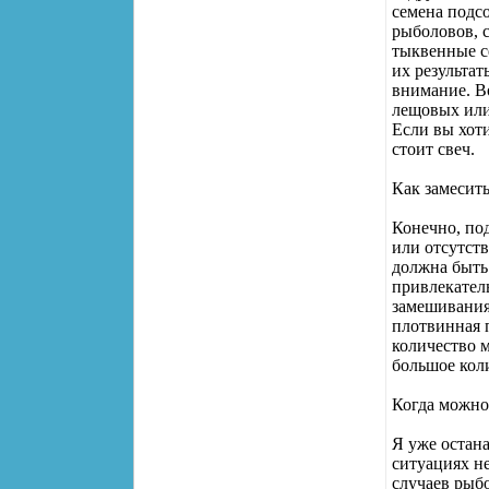
семена подсо
рыболовов, 
тыквенные с
их результат
внимание. В
лещовых или
Если вы хот
стоит свеч.
Как замесит
Конечно, по
или отсутств
должна быть
привлекател
замешивания
плотвинная 
количество 
большое кол
Когда можно
Я уже остан
ситуациях н
случаев рыб