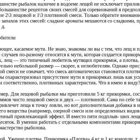
ьшинстве рыбалок наличие в водоеме лещей не исключает прило
 большинстве рецептов своих смесей для соревнований я предпо
е 2\3 лещовой и 1\3 плотвиной смеси. Только обратите внимани
 запахов этих смесей: сладкие ароматы мешаются со сладкими, п
 д.
юбители
ющее, касаемое мути. Не знаю, знакомы ли вы с тем, что лещ и п
 случаев по-разному относятся к мути, которая создается прико
к, лещ — это типичный любитель мутящих прикормок, а плотва, 
тельно небольшой размер — скорее, к нелюбителям. Однако прис
ой смеси не означает, что смесь автоматически становится плот
бы охарактеризовал присутствие мути в прикормках лишь как ус
и соответственно, плотвиных характеристик. Что я имею в виду
мер. Для лещовой рыбалки мы приготовили 5 кг прикормки, сос
аммов чисто лещовой смеси и двух — плотвиной. Сама по себе т
ривлечет леща в точку ловли, но вот дополнительная добавка в 
его вещества (например, озерной смеси или определенных видов
ленный привлекающий эффект. И вместо пяти подплыв- ших леще
 десяток. В умении работать с отдельными компонентами прикор
мастерство рыболова.
й. Ужение плотвы. Прикормка «Плотва» 4 кг и 1 кг конопли, т. 