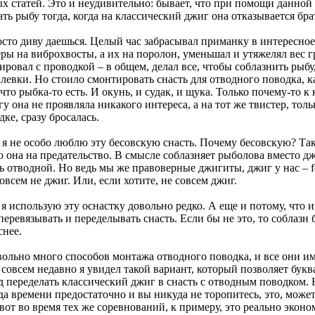
х статей. Это и неудивительно: бывает, что при помощи данной
ь рыбу тогда, когда на классический джиг она отказывается брат
сто диву даешься. Целый час забрасывал приманку в интересное 
ры на виброхвосты, а их на поролон, уменьшал и утяжелял вес гр
ровал с проводкой – в об­щем, делал все, чтобы соблазнить рыбу
левки. Но стоило смонтиро­вать снасть для отводного поводка, к
что рыбка-то есть. И окунь, и судак, и щука. Только почему-то к 
у она не проявляла никакого интереса, а на тот же твистер, тольк
ке, сразу бросалась.
 я не особо люблю эту бе­совскую снасть. Почему бесовскую? Так
о она на предательство. В смысле соблазняет рыболова вместо д
 отводной. Но ведь мы же правоверные джигиты, джиг у нас – fo
овсем не джиг. Или, если хотите, не совсем джиг.
я использую эту оснаст­ку довольно редко. А еще и потому, что и
перевязывать и пе­ределывать снасть. Если бы не это, то со­блазн
снее.
вольно много способов монтажа отводного поводка, и все они им
 совсем недавно я уви­дел такой вариант, который позволяет бук­в
д переделать класси­ческий джиг в снасть с отводным поводком.
да времени пре­достаточно и вы никуда не торопитесь, это, может
 вот во время тех же соревнований, к примеру, это реаль­но экон