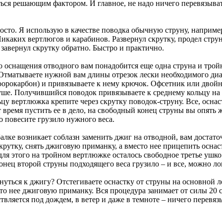
ься реша­ющим фактором. И главное, не надо ничего перевязыва
осто. Я использую в каче­стве поводка обычную струну, наприме
икаких вертлю­гов и карабинов. Развернул скрутку, продел стру
завернул скрутку обратно. Быстро и практично.
о оснащения отво­дного вам понадобится еще одна струна и трой
Отма­тываете нужной вам длины отрезок лески необходимого диам
орокарбон) и привязы­ваете к нему крючок. Офсетник или двойн
уше. Получившийся поводок привязыва­ете к среднему кольцу на
цу вертлюжка крепи­те через скрутку поводок-струну. Все, оснас
 время пустить ее в дело, на свободный конец стру­ны вы опять ж
о повеси­те грузило нужного веса.
алке возникает соблазн заменить джиг на отводной, вам доста­то
крутку, снять джиго­вую приманку, а вместо нее прицепить оснас
ля этого на трой­ном вертлюжке осталось свободное тре­тье ушко
нец второй струны подходящего веса грузило – и все, можно ло
нуться к джигу? Отсте­гиваете оснастку от струны на основ­ной л
то нее джиговую приманку. Вся процедура занимает от си­лы 20 
твляется под дождем, в ветер и даже в темноте – ниче­го перевяз