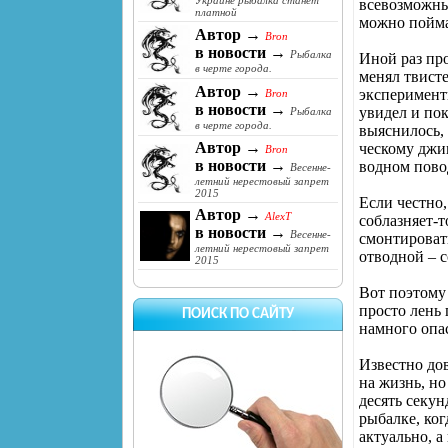
Украине рыбалка станет
всевозможны
платной
можно поймат
Автор →
Bron
в новости →
Рыбалка
Иной раз про
в черте города.
менял твисте
Автор →
эксперименти
Bron
в новости →
увидел и пок
Рыбалка
в черте города.
выяснилось, 
Автор →
ческому джиг
Bron
в новости →
водном повод
Весенне-
летний нерестовый запрет
2015
Если честно,
Автор →
AlexT
соблазняет-т
в новости →
Весенне-
смонтировать
летний нерестовый запрет
отводной – с
2015
Вот поэтому 
просто лень 
ПОИСК ПО САЙТУ
намного опа
Известно до
на жизнь, но
десять секун
рыбалке, ког
актуально, а