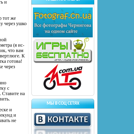
ть и
р тот же
ну через ушко
ной
етра (я ис­
ик, что вам
 вертлюге. К
тка готова!
е через
чно
тку с
. Ставите на
вить.
МЫ В СОЦ СЕТЯХ
еске и
секунд и
ывать не