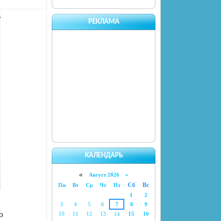
РЕКЛАМА
КАЛЕНДАРЬ
«
Август 2026 »
Сб
Вс
Пн
Вт
Ср
Чт
Пт
1
2
3
4
5
6
7
8
9
о
10
11
12
13
15
16
14