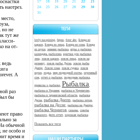
 оснастки
17
18
19
20
21
22
23
ь наотрез.
24
25
26
27
28
29
30
31
ме­сто,
у­за,
, но не
ТЕГИ
ак тут же
,
,
,
класси­
lovly-na-spining
берш
блог abc
Блюда из
,
,
,
карася
Блюда из леща
Блюда из сома
Блюда
о на от­
,
,
,
из щуки
зимняя рыбалка
игры о рыбалке
,
,
календарь рыболова
крючки для рыбалки
,
,
,
лещ
ловля карася
ловля леща
ловля на
 ведь
,
,
резинку
ловля рыбы Десна
ловля рыбы
,
,
,
жига
Днепр
Ловля сома
ловля судака
ловля
,
,
,
щуки
лодка
мир подводной охоты
огромный
rever. А
,
,
,
сом
отчет о рыбалке
подводная рыбалка
Рыбалка
,
,
приколы о рыбалке
,
,
ной раз
рыбалка в Украине
рыбалка в Чернигове
,
рыбалка в черниговской области
рыбалка
 был бы
рыбалка Днепр
,
,
,
Десна
рыбалка летом
рыбалка на Десне
,
,
рыбалка на Днепре
рыбалка Чернигов
,
,
сазыны
советы
е­ют право
,
,
бывалого
фото отчет
хорошая рыбалка
ально за
Показать все теги
 На обычной
, не особо и
омит время и
НАШИ ПАРТНЕРЫ