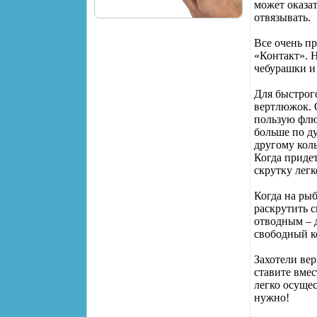
может оказат
отвязывать.
Все очень пр
«Контакт». Н
чебурашки и 
Для быстрог
вертлюжок. 
пользую флю
больше по д
другому коль
Когда придет
скрутку легк
Когда на рыб
раскрутить с
отводным – д
свободный ко
Захотели вер
ставите вмес
легко осущес
нужно!