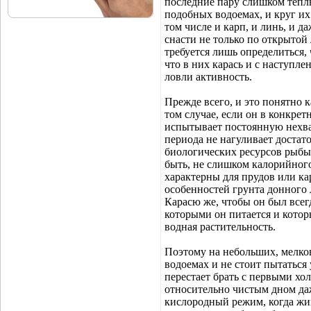
последние пару слишком теплы
подобных водоемах, и круг их
том числе и карп, и линь, и 
снасти не только по открытой 
требуется лишь определиться,
что в них карась и с наступл
ловли активность.
Прежде всего, и это понятно к
том случае, если он в конкрет
испытывает постоянную нехва
периода не нагуливает достат
биологических ресурсов рыбы
быть, не слишком калорийного
характерны для прудов или кар
особенностей грунта донного 
Карасю же, чтобы он был всег
которыми он питается и которы
водная растительность.
Поэтому на небольших, мелко
водоемах и не стоит пытаться
перестает брать с первыми хол
относительно чистым дном да
кислородный режим, когда жив