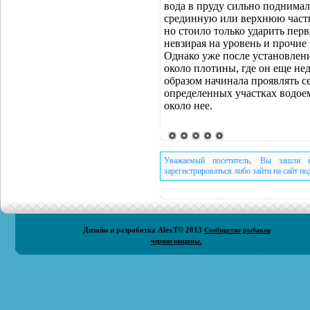
вода в пруду сильно поднимала
срединную или верхнюю часть 
но стоило только ударить пер
невзирая на уровень и прочие
Однако уже после установлени
около плотины, где он еще не
образом начинала проявлять с
определенных участках водоем
около нее.
Уважаемый посетитель, Вы зашли н
зарегистрироваться либо зайти на сайт п
Дизайн и разработка
AlexT
© 2013
Сообщество рыбаков
черниговщины.