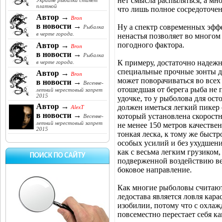
нет смысла распыляться, а мн
Украине рыбалка станет
платной
что лишь полное сосредоточен
Автор →
Bron
в новости →
Ну а спектр современных эфф
Рыбалка
в черте города.
ненастья позволяет во многом
погодного фактора.
Автор →
Bron
в новости →
Рыбалка
К примеру, достаточно надежн
в черте города.
специальные прочные зонты д
Автор →
Bron
может поворачиваться во всех
в новости →
Весенне-
отошедшая от берега рыба не
летний нерестовый запрет
2015
удочке, то у рыболова для ост
Автор →
должен иметься легкий пикер
AlexT
в новости →
который установлена скоростн
Весенне-
летний нерестовый запрет
не менее 150 метров качестве
2015
тонкая леска, к тому же быстр
особых усилий и без ухудшени
как с весьма легким грузиком,
ПОИСК ПО САЙТУ
подверженной воздействию ве
боковое направление.
Как многие рыболовы считают
ледостава является ловля кара
изобилии, потому что с охла
повсеместно перестает себя к