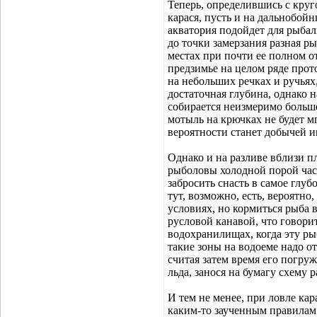
Теперь, определившись с круг
карася, пусть и на дальнобойн
акватория подойдет для рыбал
до точки замерзания разная ры
местах при почти ее полном о
предзимье на целом ряде прот
на небольших речках и ручьях,
достаточная глубина, однако 
собирается неизмеримо больше
мотыль на крючках не будет м
вероятности станет добычей и
Однако и на разливе вблизи п
рыболовы холодной порой час
забросить снасть в самое глуб
тут, возможно, есть, вероятно
условиях, но кормиться рыба 
русловой канавой, что говори
водохранилищах, когда эту ры
такие зоны на водоеме надо о
считая затем время его погру
льда, занося на бумагу схему 
И тем не менее, при ловле кар
каким-то заученным правилам.