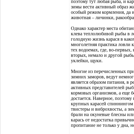
поэтому тут любая рыба, и кар
зимы вести активный образ жи
особый режим кормления, да и
животная – личинки, ракообра
Однако характер места обитани
клева теплолюбивой рыбы в л
голодную жизнь карася в как
многолетняя практика ловли к
тех водоемах, где, во-первых, 
вторых, немало и другой рыбы,
уклейки, щуки.
Многие из перечисленных при
зимних заморов, ведут немног
является образом питания, в р
активных представителей рыбь
кормовых организмов, а еще б
достается. Наверное, поэтому
крупных карасей спиннингом
твистеры и виброхвосты, а зи
брали на окуневые блесны или
карась от недостатка привыч
пропитание не только у дна, н