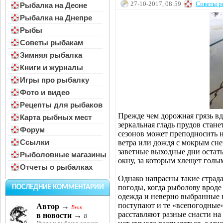
27-10-2017, 08:59
Советы р
Рыбалка на Десне
Рыбалка на Днепре
Рыбы
Советы рыбакам
Зимняя рыбалка
Книги и журналы
Игры про рыбалку
Фото и видео
Рецепты для рыбаков
Прежде чем дорожная грязь вд
Карта рыбных мест
зеркальная гладь прудов стане
Форум
сезонов может преподносить 
Ссылки
ветра или дождя с мокрым сне
заветные выходные дни остать
Рыболовные магазины
окну, за которым хлещет гол
Отчеты о рыбалках
Однако напрасны такие страда
погоды, когда рыболову вроде
ПОСЛЕДНИЕ КОММЕНТАРИИ
одежда и неверно выбранные в
поступают и те «всепогодные»
Автор →
Bron
расставляют разные снасти на 
в новости →
В