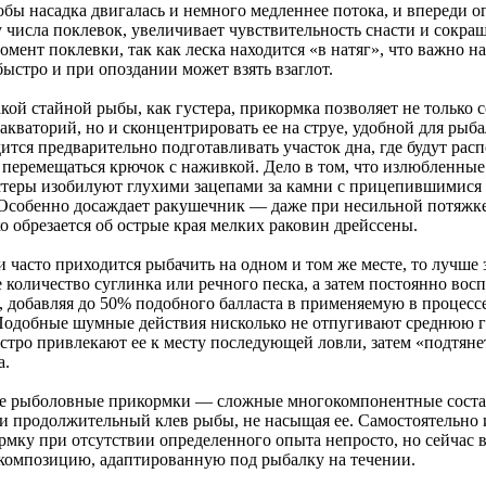
обы насадка двигалась и немного медленнее потока, и впереди о
у числа поклевок, увеличивает чувствительность снасти и сокращ
омент поклевки, так как леска находится «в натяг», что важно на
ыстро и при опоздании может взять взаглот.
кой стайной рыбы, как густера, прикормка позволяет не только 
акваторий, но и сконцентрировать ее на струе, удобной для рыба
ится предварительно подготавливать участок дна, где будут расп
 перемещаться крючок с наживкой. Дело в том, что излюбленные
стеры изобилуют глухими зацепами за камни с прицепившимися
Особенно досаждает ракушечник — даже при несильной потяжке
о обрезается об острые края мелких раковин дрейссены.
 часто приходится рыбачить на одном и том же месте, то лучше 
 количество суглинка или речного песка, а затем постоянно восп
, добавляя до 50% подобного балласта в применяемую в процесс
Подобные шумные действия нисколько не отпугивают среднюю гу
стро привлекают ее к месту последующей ловли, затем «подтяне
а.
е рыболовные прикормки — сложные многокомпонентные сост
и продолжительный клев рыбы, не насыщая ее. Самостоятельно 
рмку при отсутствии определенного опыта непросто, но сейчас 
 композицию, адаптированную под рыбалку на течении.