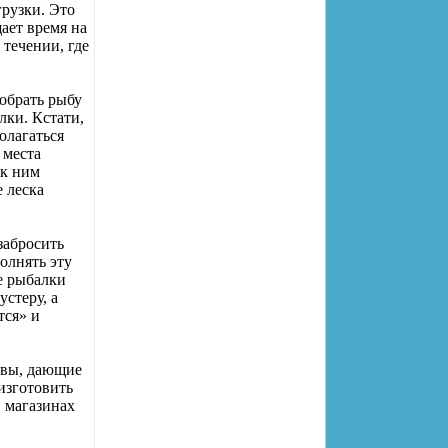
грузки. Это
ает время на
 течении, где
собрать рыбу
лки. Кстати,
олагаться
 места
 к ним
 леска
забросить
олнять эту
е рыбалки
стеру, а
тся» и
авы, дающие
изготовить
в магазинах