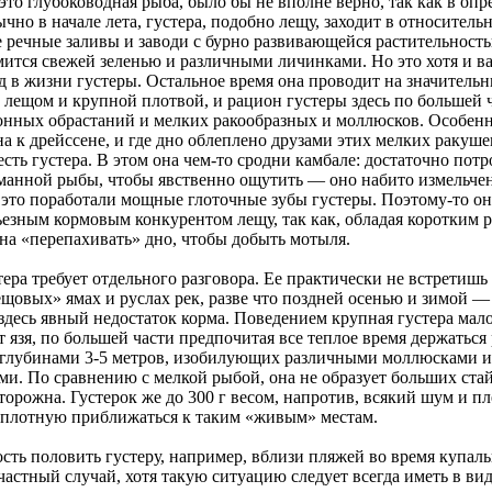
 это глубоководная рыба, было бы не вполне верно, так как в оп
чно в начале лета, густера, подобно лещу, заходит в относитель
 речные заливы и заводи с бурно развивающейся растительность
мится свежей зеленью и различными личинками. Но это хотя и в
д в жизни густеры. Остальное время она проводит на значитель
с лещом и крупной плотвой, и рацион густеры здесь по большей 
донных обрастаний и мелких ракообразных и моллюсков. Особен
 к дрейссене, и где дно облеплено друзами этих мелких ракуше
есть густера. В этом она чем-то сродни камбале: достаточно потр
анной рыбы, чтобы явственно ощутить — оно набито измельч
 это поработали мощные глоточные зубы густеры. Поэтому-то он
ьезным кормовым конкурентом лещу, так как, обладая коротким 
на «перепахивать» дно, чтобы добыть мотыля.
ера требует отдельного разговора. Ее практически не встретишь
щовых» ямах и руслах рек, разве что поздней осенью и зимой —
здесь явный недостаток корма. Поведением крупная густера мал
т язя, по большей части предпочитая все теплое время держаться
 глубинами 3-5 метров, изобилующих различными моллюсками и
и. По сравнению с мелкой рыбой, она не образует больших стай
торожна. Густерок же до 300 г весом, напротив, всякий шум и пл
плотную приближаться к таким «живым» местам.
сть половить густеру, например, вблизи пляжей во время купаль
астный случай, хотя такую ситуацию следует всегда иметь в вид