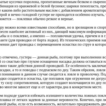
атые кусочки поролона, пропитанные яичным белком и сваренн
мбинация из оранжевой и белой бусинки; шарики пенопласта, пр
 каким-либо растительным маслом с добавлением ароматизатора
рой и вечно голодной густере не приходится особенно изучать, 
вижется — поклевки обычно резкие и верные.
еру можно всеми известными способами, но в зрелищном и спор
ресен наиболее активный из них, дающий максимум информаци
бы и о поклевке, а именно — поплавочная удочка, причем и в г
ианте (для проводки от борта лодки). Из технических приемов н
чении дает проводка с перемещением оснастки по струе в котор
о отмечено, густера — донная рыба, поэтому при выполнении вс
 со снастью при глухом оснащении насадка должна оставаться на
вно такие действия донной проводкой. Ее особенность заключае
садки, а то и поводка с подпаском по дну. Таким образом, ловля
м понимании в данном случае сводится к ловле в проволочку. П
дки создается и оснастка, где поплавок при огружении не догру
 ту силу сопротивления, которую создают волочащиеся по дну п
 во многом зависит еще и от характера дна в конкретном месте.
м подходе удается избежать излишнего количества ложных покл
лавка от легких задевов за донные неровности. Конечно, при л
зной рыбы, если есть возможность, желательно придерживать д