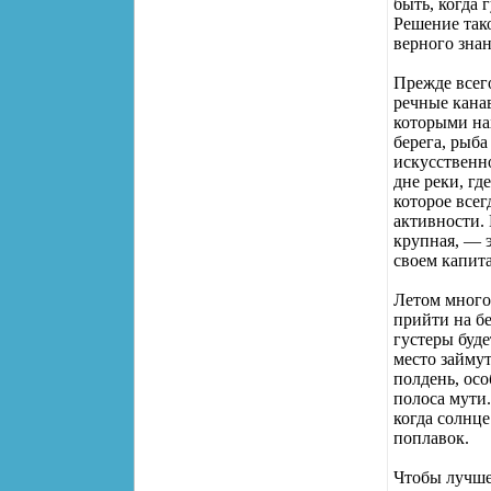
быть, когда 
Решение тако
верного знан
Прежде всег
речные кана
которыми нах
берега, рыб
искусственн
дне реки, гд
которое все
активности.
крупная, — э
своем капита
Летом много
прийти на бе
густеры буде
место займу
полдень, осо
полоса мути.
когда солнце
поплавок.
Чтобы лучше 