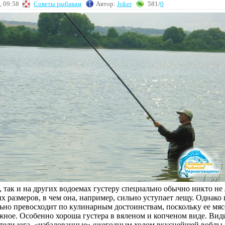
, 09:58
Советы рыбакам
Автор:
Joker
581/
0
, так и на других водоемах густеру специально обычно никто не 
х размеров, в чем она, например, сильно уступает лещу. Однако
льно превосходит по кулинарным достоинствам, поскольку ее мяс
жное. Особенно хороша густера в вяленом и копченом виде. Вид
тели юга, «избалованные» ежегодным ходом вкуснейшей воблы,