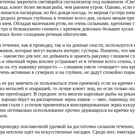
антенны закрепить светящийся сигнализатор под названием «Све
вда, клюет более мелкая рыба, чем ранним утром. Однако, если 
ливается пасмурная, но без дождя погода, то мерная густера нач
средних речных глубинах в течение всего дня, сильно мешая при
и язем. Обладая маленьким ртом, но очень сильными, крепкими г
стро и безнаказанно снимать с крючков довольно большие куски 
нных более солидным речным обитателям.
 течении, как в проводку, так и на донные снасти, используется
живок, которые могут вызвать интерес густеры. Понятно, что м
 лакомство для нее, но добывать и хранить ракушку слишком с
 и обычный червь вполне устраивает ее в течение всего сезона, 
ры на эту наживку непросто — слишком умело «очищает» она кр
чень активные в сумерках и на глубине, не дадут спокойно поры
не раз замечать (и пользоваться этим приемом): если на крючке
 из мотылей и опарышей, то лучше клюет лещ, но если только 
ове преобладает. В середине лета многие карповые рыбы на реках
хорошо берут на распаренные зерна злаков — овес, пшеницу, пе
емя стали с успехом применяться консервированные зерна кукур
тях оптимально использование прочно держащихся на крючке ку
ала.
 проводку поплавочной удочкой на достаточно сильном течении,
тера неплохо идет на искусственные насадки. Среди них: имитац