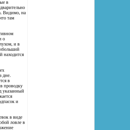
ые в
едварительно
. Видимо, на
что там
тивном
и о
лухом, и в
аибольший
ой находится
ех
 дне.
тся в
 в проводку
од указанный
жается
одпасок и
евок в виде
юбой ловле в
вижение