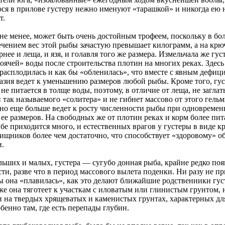
я в прилове густеру нежно именуют «тарашкой» и никогда ею 
т.
 не менее, может быть очень достойным трофеем, поскольку в бо
ечением вес этой рыбы зачастую превышает килограмм, а на крю
нее и леща, и язя, и голавля того же размера. Измельчала же гус
оячей» воды после строительства плотин на многих реках. Здесь
расплодилась и как бы «обленилась», что вместе с явным дефиц
разия ведет к уменьшению размеров любой рыбы. Кроме того, гус
не питается в толще воды, поэтому, в отличие от леща, не загла
 так называемого «солитера» и не гибнет массово от этого гельм
но еще больше ведет к росту численности рыбы при одновреме
ее размеров. На свободных же от плотин реках и корм более пит
бе приходится много, и естественных врагов у густеры в виде 
ищников более чем достаточно, что способствует «здоровому» о
и.
ольших и малых, густера — сугубо донная рыба, крайне редко по
ти, разве что в период массового вылета поденки. Ни разу не п
бы она «плавилась», как это делают ближайшие родственники гу
же она тяготеет к участкам с иловатым или глинистым грунтом, 
 и на твердых хрящеватых и каменистых грунтах, характерных д
бенно там, где есть перепады глубин.