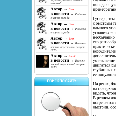
Украине рыбалка станет
платной
попадающуюс
Автор →
пренебрегаю
Bron
в новости →
Рыбалка
в черте города.
Густера, тем
с быстрым т
Автор →
Bron
намного упор
в новости →
Рыбалка
условиях «ст
в черте города.
необычайно 
Автор →
Bron
его разнооб
в новости →
Весенне-
практически 
летний нерестовый запрет
2015
возбудителей
Автор →
дополнитель
AlexT
в новости →
уменьшении 
Весенне-
летний нерестовый запрет
двигаться ры
2015
глубинных х
ее популяци
ПОИСК ПО САЙТУ
На реках, б
на поверхнос
видеть, что
В речном ло
встречается
быстрин, осо