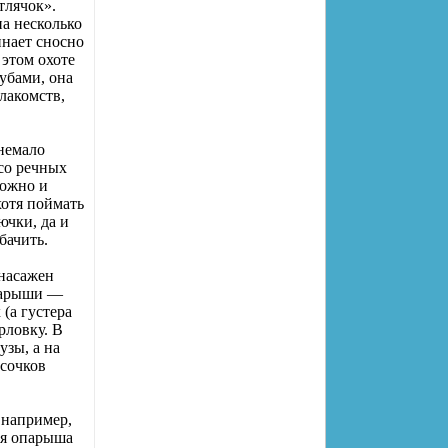
тлячок».
на несколько
инает сносно
 этом охоте
убами, она
лакомств,
 немало
ясо речных
ложно и
хотя поймать
ючки, да и
бачить.
 насажен
опарыши —
 (а густера
рловку. В
узы, а на
сочков
 например,
ия опарыша