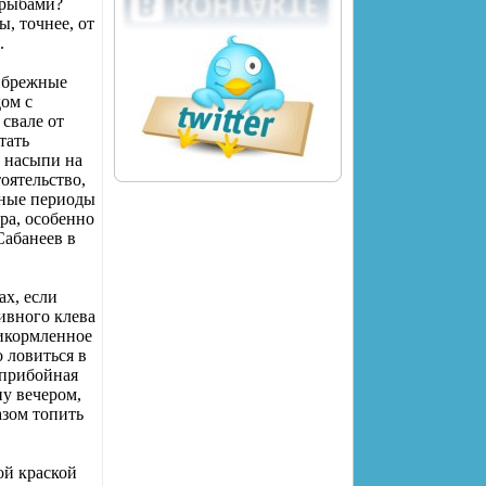
 рыбами?
, точнее, от
.
рибрежные
дом с
 свале от
тать
 насыпи на
оятельство,
чные периоды
ра, особенно
Сабанеев в
ах, если
тивного клева
рикормленное
 ловиться в
 прибойная
ну вечером,
азом топить
ой краской