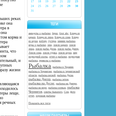
17
18
19
20
21
22
23
не
24
25
26
27
28
29
30
31
льших реках
чке она
ТЕГИ
тера в
 она
,
,
,
анекдоты о рыбалке
берш
блог abc
Блюда из
итом корма и
,
,
,
карася
Блюда из леща
Блюда из сома
Блюда
,
,
,
,
тера
из щуки
воблер
густера
зимняя рыбалка
,
,
,
игры о рыбалке
лещ
ловля карася
ловля
тывает
,
,
,
леща
ловля рыбы Десна
ловля рыбы Днепр
инта, что
,
,
,
Ловля сома
ловля судака
ловля щуки
мир
нном
,
,
подводной охоты
отчет о рыбалке
подводная
ательный, и
,
,
рыбалка
приколы о рыбалке
Рыбалка
крупных
,
,
рыбалка в Украине
бразу жизни
,
рыбалка в Чернигове
рыбалка в черниговской
,
,
,
области
рыбалка весной
рыбалка Десна
рыбалка Днепр
,
,
рыбалка летом
рыбалка на Десне
являющаяся
,
,
рыбалка на Днепре
рыбалка
,
,
риходилось
рыбалка на море
рыбалка осенью
Чернигов
,
,
,
советы бывалого
Сом
фото
стеры лещи.
,
отчет
хорошая рыбалка
но
ля речных
Показать все теги