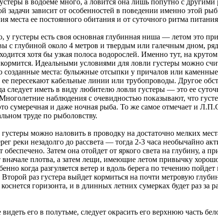
густеры в водоеме много, а ловится она лишь попутно с другими
й задачи зависит от особенностей в поведении именно этой рыбы
ия места ее постоянного обитания и от суточного ритма питания
о, у густеры есть своя основная глубинная ниша — летом это п
вы с глубиной около 4 метров и твердым или галечным дном, ря
одится хотя бы узкая полоса водорослей. Именно тут, на крутом
а кормится. Идеальными условиями для ловли густеры можно счи
о созданные места: булыжные отсыпки у причалов или каменные
е ее пересекают кабельные линии или трубопроводы. Другое обст
гда следует иметь в виду любителю ловли густеры — это ее суто
 Многолетние наблюдения с очевидностью показывают, что густе
то сумеречная и даже ночная рыба. То же самое отмечает и Л.П.
льном труде по рыболовству.
 густеры можно наловить в проводку на достаточно мелких мест
рег реки незадолго до рассвета — тогда 2-3 часа необычайно ак
т обеспечено. Затем она отойдет от яркого света на глубину, а п
т вначале плотва, а затем лещи, имеющие летом привычку хорошо
бенно когда разгуляется ветер и вдоль берега по течению пойдет
 Второй раз густера выйдет кормиться на почти метровую глуби
 коснется горизонта, и в длинных летних сумерках будет раз за р
видеть его в полутьме, следует окрасить его верхнюю часть бел