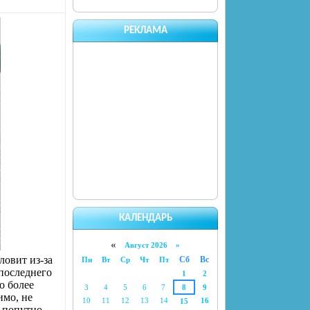
РЕКЛАМА
КАЛЕНДАРЬ
«
Август 2026 »
ловит из-за
Сб
Вс
Пн
Вт
Ср
Чт
Пт
 последнего
1
2
о более
3
4
5
6
7
8
9
имо, не
10
11
12
13
14
16
15
 попутно