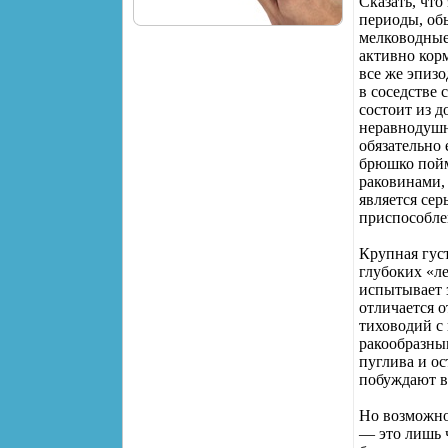
Сказать, что
периоды, обы
мелководные
активно кор
все же эпизо
в соседстве 
состоит из 
неравнодушна
обязательно 
брюшко пойм
раковинами,
является сер
приспособле
Крупная густ
глубоких «ле
испытывает 
отличается о
тиховодий с
ракообразным
пуглива и ос
побуждают в
Но возможно
— это лишь ч