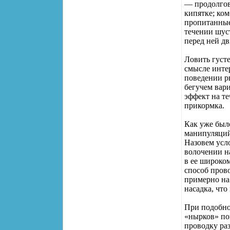
— продолгов
кипятке; ко
пропитанные
течении шуст
перед ней д
Ловить густ
смысле инте
поведении ры
бегучем вар
эффект на те
прикормка.
Как уже был
манипуляций
Назовем усло
волочении на
в ее широко
способ прово
примерно на
насадка, что
При подобно
«нырков» поп
проводку ра