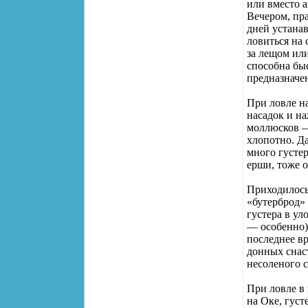
или вместо 
Вечером, пра
дней устанав
ловиться на 
за лещом ил
способна бы
предназначе
При ловле на
насадок и на
моллюсков —
хлопотно. Да
много густе
ерши, тоже о
Приходилось 
«бутерброд»
густера в ул
— особенно) 
последнее вр
донных снас
несоленого с
При ловле в
на Оке, гус