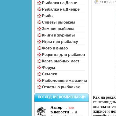
23-09-2017
Рыбалка на Десне
Рыбалка на Днепре
Рыбы
Советы рыбакам
Зимняя рыбалка
Книги и журналы
Игры про рыбалку
Фото и видео
Рецепты для рыбаков
Карта рыбных мест
Форум
Ссылки
Рыболовные магазины
Отчеты о рыбалках
Как на реках
ПОСЛЕДНИЕ КОММЕНТАРИИ
ее незавидны
она значите
Автор →
Bron
жирное и не
в новости →
В
случайно жи