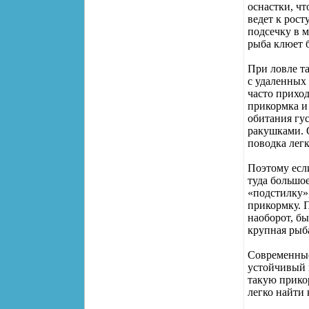
оснастки, чт
ведет к рост
подсечку в м
рыба клюет б
При ловле та
с удаленных 
часто приход
прикормка и
обитания гу
ракушками. 
поводка легк
Поэтому если
туда большое
«подстилку»
прикормку. 
наоборот, бы
крупная рыб
Современны
устойчивый 
такую прико
легко найти