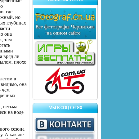
ределенные
НАШИ ПАРТНЕРЫ
но
ю, где
ажный, но
ных глубинах
части
но она
к, там
огать
енными
а вряд ли
рылом, плохо
 летом в
 видимо, она
о чем
 речных
, весьма
МЫ В СОЦ СЕТЯХ
еск на воде
ного сезона
у. А как же