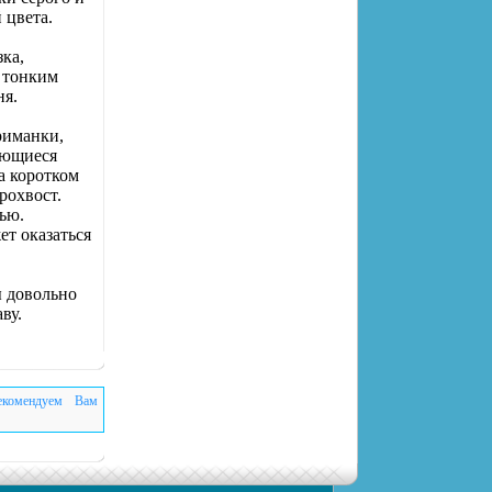
 цвета.
ка,
с тонким
ня.
риманки,
лющиеся
а коротком
рохвост.
ью.
ет оказаться
ы довольно
ву.
екомендуем Вам