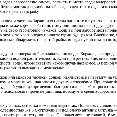
Иногда целесообразно самому расчистить место среди водорослей
 берега мостик для удобства заброса, но делать это надо за неско
бы не распугать рыбу.
и окуни часто выбирают для нагула одни и те же участки акват
на и та же кормовая база, поэтому они иногда теснят друг друга
ть на свою территорию чужаков. Если вы при выборе места попа
в окуня, то красноперку поищите где-нибудь рядом. Вообще же, 
водоеме обнаружить стаю этой рыбы, иногда нужно немало похо
году красноперка любит плавать в полводы. Кормясь, она приде
жной и водной растительности. Если пригреет солнце, она подни
хности воды, чтобы схватить какое-нибудь насекомое. В период 
перка часто выходит на мелководье.
кой или маховой удочкой, донкой, нахлыстом, на перетягу, на уд
ком и мормышкой, наплавом и другими способами. При ловле б
 удочкой удилище применяют быстрого или сверхбыстрого стоя, 
но использовать прочные удилища, потому что среди водорослей
ых участках оснастка может выглядеть так. Поплавок с сильно 
подъемностью 1-1,5 г, огруженный под самую антенну. Огрузка 
, соразмерным тесту поплавка. Основная леска не толще 0,16 мм