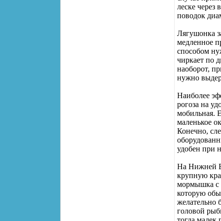
леске через 
поводок диам
Лягушонка з
медленное п
способом ну
чиркает по д
наоборот, п
нужно выдер
Наиболее эфф
рогоза на уд
мобильная. Е
маленькое ок
Конечно, сл
оборудованн
удобен при 
На Нижней В
крупную кра
мормышка с 
которую обы
желательно 
головой рыб
тогда малек