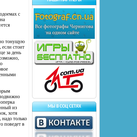
НАШИ ПАРТНЕРЫ
одоемах с
 на
уется
вно тонущую
, если стоит
це за день
возможно,
ко
овое
ленными
торым
еподвижно
ноперка
МЫ В СОЦ СЕТЯХ
анный из
ок, хотя
 надо только
го поведет в