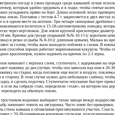
 ветреную погоду в узких проходах среди камышей лучше исполь
текер, которым удобно орудовать и в лодке, чтобы снятые коле
ожно укладывать прямо на борт. Длина основной лески примерно
ны ловли. Поплавок с тестом 4-7 г закрепляется в двух местах н
е и в одном месте на антенне. Три-четыре свинцовые дробинки 
танавливаются вплотную к 15-18-сантиметровому поводку, котор
леске через вертлюжок. Для ловли крупной красноперки диаметр
,18 мм. Крючки для грозди опарышей №№ 10-13 (с коротким цевь
овка) и резки из рыбы № 8-10 (с длинным цевьем). Малька во вр
ляют за голову, чтобы жало выходило поближе к глазам. В южны
аким способом хорошо работает маринованная кукуруза. Чтобы о
дних красноперок, нужно надевать на крючок по 2-3 зерна.
лов начинают с верхних слоев, ступенчато, с задержками на оп
кают наживку до дна (лучше, чтобы она зависала над ним в 20-30
аживку на стадии, когда поплавок еще висит в воздухе, поклевк
и в сторону. В этом случае нужно дать небольшую слабину, чтоб
садку, и сделать подсечку. Ступенчатое опускание быстрее привл
 и если вы собрали стаю, определили «этаж», на котором она де
 переходить на обычную ловлю.
 тростником водоемах выбирают тихие заводи между водорослям
бу, начинают ловить на лягушонка. Часто ловят без прикормки,
оль стены камыша и облавливая приглянувшиеся участки. Снасть
еняют с 20-30-граммовым концевым грузилом, подсоединенным 