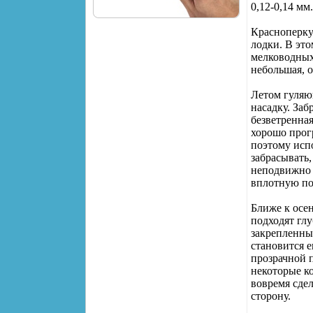
0,12-0,14 мм
Красноперку 
лодки. В это
мелководных
небольшая, о
Летом гуляю
насадку. Заб
безветренная
хорошо прогр
поэтому исп
забрасывать,
неподвижно 
вплотную по
Ближе к осе
подходят глу
закрепленны
становится 
прозрачной 
некоторые ко
вовремя сдел
сторону.