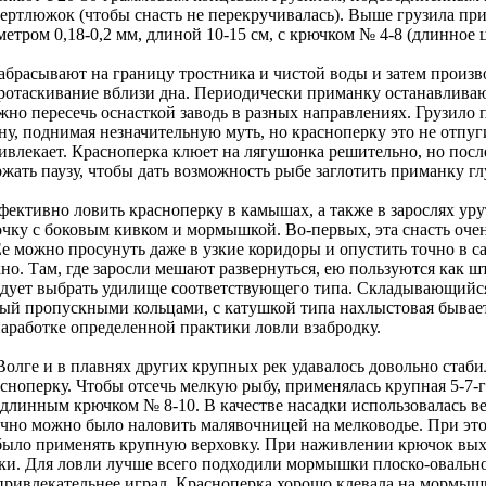
вертлюжок (чтобы снасть не перекручивалась). Выше грузила пр
етром 0,18-0,2 мм, длиной 10-15 см, с крючком № 4-8 (длинное ц
абрасывают на границу тростника и чистой воды и затем произв
ротаскивание вблизи дна. Периодически приманку останавлива
жно пересечь оснасткой заводь в разных направлениях. Грузило 
ну, поднимая незначительную муть, но красноперку это не отпуги
ривлекает. Красноперка клюет на лягушонка решительно, но посл
жать паузу, чтобы дать возможность рыбе заглотить приманку гл
ективно ловить красноперку в камышах, а также в зарослях урут
очку с боковым кивком и мормышкой. Во-первых, эта снасть оче
е можно просунуть даже в узкие коридоры и опустить точно в с
но. Там, где заросли мешают развернуться, ею пользуются как ш
едует выбрать удилище соответствующего типа. Складывающийся
ый пропускными кольцами, с катушкой типа нахлыстовая бывае
наработке определенной практики ловли взабродку.
олге и в плавнях других крупных рек удавалось довольно стаби
сноперку. Чтобы отсечь мелкую рыбу, применялась крупная 5-7-
длинным крючком № 8-10. В качестве насадки использовалась ве
чно можно было наловить малявочницей на мелководье. При эт
было применять крупную верховку. При наживлении крючок вых
ки. Для ловли лучше всего подходили мормышки плоско-овальн
 привлекательнее играл. Красноперка хорошо клевала на мормыш