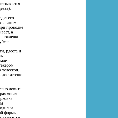
ивязывается
евье).
одят его
ют. Таким
при проводке
вает, а
е поклевки
убже.
и, рдеста и
нь
амое
текером.
 телескоп,
т достаточно
льно ловить
граммовая
рховка,
ом
одил за
ой формы,
ки серого и