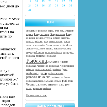
 или
17
18
19
20
21
22
23
лько дней до
24
25
26
27
28
29
30
31
ории. У этих
ТЕГИ
 и стараются
ли на
,
,
,
анекдоты о рыбалке
берш
блог abc
Блюда из
чтобы на
,
,
,
карася
Блюда из леща
Блюда из сома
Блюда
дить по
,
,
,
,
из щуки
воблер
густера
зимняя рыбалка
,
,
,
игры о рыбалке
лещ
ловля карася
ловля
,
,
,
леща
ловля рыбы Десна
ловля рыбы Днепр
,
,
,
рживается
Ловля сома
ловля судака
ловля щуки
мир
,
,
подводной охоты
отчет о рыбалке
подводная
мается к
,
,
рыбалка
приколы о рыбалке
устойчивого
Рыбалка
,
,
рыбалка в Украине
,
рыбалка в Чернигове
рыбалка в черниговской
,
,
,
области
рыбалка весной
рыбалка Десна
очку с
рыбалка Днепр
,
,
рыбалка летом
олонской
рыбалка на Десне
,
,
рыбалка на Днепре
длиной 5-7
рыбалка
,
,
рыбалка на море
рыбалка осенью
 могут быть
Чернигов
,
,
,
советы бывалого
Сом
фото
,
отчет
хорошая рыбалка
Показать все теги
вытянутым
— один
, поводок