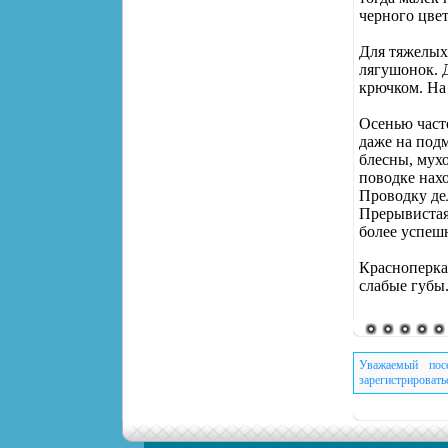
черного цве
Для тяжелых
лягушонок. 
крючком. На
Осенью част
даже на под
блесны, мух
поводке нах
Проводку де
Прерывистая 
более успеш
Красноперка 
слабые губы.
Уважаемый пос
зарегистрировать