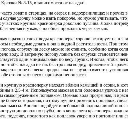
. Крючки № 8-15, в зависимости от насадки.
часто ловят в старицах, на озерах и водохранилищах и прочих в
м случае удочку можно взять покороче, но нужно учитывать, что
 участках крупная красноперка довольно пуглива. Лодка потреб
блегченная и узкая, способная проходить через камыш.
щая в разных слоях воды красноперка хорошо реагирует на пла
росы необходимо делать в окна водной растительности. При этом
 погода, огрузку на леску можно не ставить, особенно когда солн
ело воду. В ветреную погоду ловить без огрузки становится не
ользуется один минимальный по весу грузик. Иногда, чтобы лег
 но чтобы насадка не так быстро шла ко дну, применяют 5-грамм
закрепленное на леске продолговатое грузило вместе с установ
 обе стороны от него шариками пенопласта.
ни крупную красноперку находят вблизи камышей и осоки, к ко
бины в 2,5-4 м. Используется маховая или болонская удочка с н
м самоогруженным поплавком. Осенью вода прозрачная, и крас
еще более осторожная, поэтому лучше применять поплавок, сдел
пластмассы. Вполне подойдет и небольшой водоналивной поплав
нструкции довольно грубы, но в конце лета красноперка жадная,
ать подсечку, после того как поплавок уверенно притопит или е