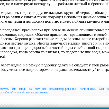
тов, но в пасмурную погоду лучше работали желтый и бронзовый
 мормышек годятся и другие насадки: крупный червь, рыбная рез
Для рыбалки с кивком также подойдет небольшая джиг-головка 
 юге на червя и лягушонка попутно можно поймать крупного ли
о попадалась красноперка при ловле на мелкие спиннинговые п
московных водоемах. Обычно применяют вращающиеся и колеб
облесны. Хорошо работает также тандем блесны, выше которой н
одится пестрая мушка. Иногда выручают мелкий твистер или виб
лают по границе водорослей и чистой воды с небольшой скорост
проводка, когда блесна то взлетает, то падает в толще воды, мож
ной.
берет жадно, но резкую подсечку делать не следует: у этой рыб
 Выуживать ее надо осторожно, не давая возможности уйти в тра
етитель, Вы зашли на сайт как незарегистрированный пользователь. Мы р
ся либо зайти на сайт под своим именем.