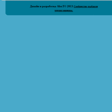
Дизайн и разработка
AlexT
© 2013
Сообщество рыбаков
черниговщины.