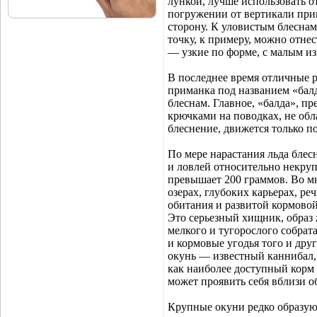
лункой, лучше использовать 
погружении от вертикали при
сторону. К уловистым блесна
точку, к примеру, можно отне
— узкие по форме, с малым из
В последнее время отличные р
приманка под названием «балд
блеснам. Главное, «балда», п
крючками на поводках, не обл
блеснение, движется только п
По мере нарастания льда блес
и ловлей относительно некруп
превышает 200 граммов. Во м
озерах, глубоких карьерах, р
обитания и развитой кормовой
Это серьезный хищник, образ 
мелкого и тугорослого собрата
и кормовые угодья того и дру
окунь — известный каннибал,
как наиболее доступный корм
может проявить себя вблизи 
Крупные окуни редко образуют