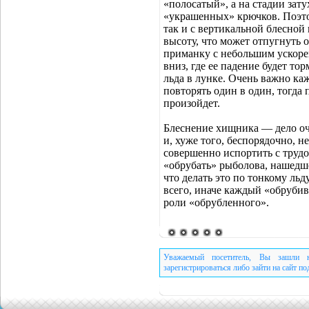
«полосатый», а на стадии зат
«украшенных» крючков. Поэто
так и с вертикальной блесной
высоту, что может отпугнуть
приманку с небольшим ускоре
вниз, где ее падение будет то
льда в лунке. Очень важно ка
повторять один в один, тогда
произойдет.
Блеснение хищника — дело оч
и, хуже того, беспорядочно,
совершенно испортить с труд
«обрубать» рыболова, нашедше
что делать это по тонкому ль
всего, иначе каждый «обрубив
роли «обрубленного».
Уважаемый посетитель, Вы зашли н
зарегистрироваться либо зайти на сайт п