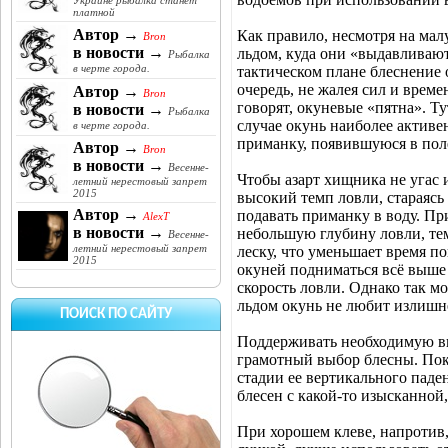
Украине рыбалка станет
платной
Автор →
Как правило, несмотря на мал
Bron
в новости →
льдом, куда они «выдавливают
Рыбалка
в черте города.
тактическом плане блеснение 
очередь, не жалея сил и време
Автор →
Bron
говорят, окуневые «пятна». Т
в новости →
Рыбалка
случае окунь наиболее активе
в черте города.
приманку, появившуюся в поле
Автор →
Bron
в новости →
Весенне-
Чтобы азарт хищника не угас 
летний нерестовый запрет
2015
высокий темп ловли, стараясь
Автор →
подавать приманку в воду. Пр
AlexT
в новости →
небольшую глубину ловли, тем
Весенне-
летний нерестовый запрет
леску, что уменьшает время 
2015
окуней подниматься всё выше 
скорость ловли. Однако так м
льдом окунь не любит излишне
ПОИСК ПО САЙТУ
Поддерживать необходимую вы
грамотный выбор блесны. Пока
стадии ее вертикального паде
блесен с какой-то изысканной,
При хорошем клеве, напротив