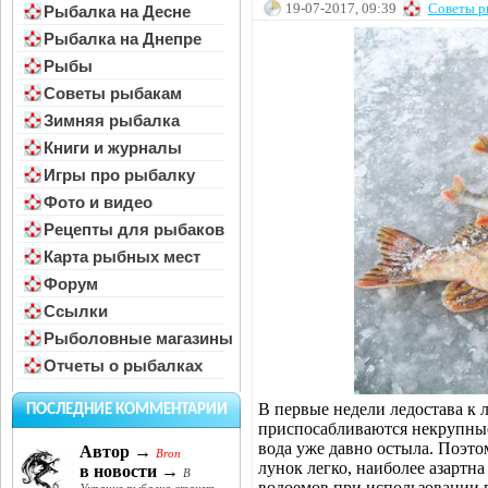
19-07-2017, 09:39
Советы р
Рыбалка на Десне
Рыбалка на Днепре
Рыбы
Советы рыбакам
Зимняя рыбалка
Книги и журналы
Игры про рыбалку
Фото и видео
Рецепты для рыбаков
Карта рыбных мест
Форум
Ссылки
Рыболовные магазины
Отчеты о рыбалках
В первые недели ледостава к
ПОСЛЕДНИЕ КОММЕНТАРИИ
приспосабливаются некрупные
вода уже давно остыла. Поэто
Автор →
Bron
лунок легко, наиболее азартн
в новости →
В
водоемов при использовании в