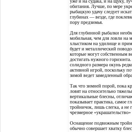
уже и на судака, и на щуку, л
обитания. Лучше, по мере укр
рыбацкую удачу следует искат
глубинах — везде, где покле
пору предзимья.
Для глубинной рыбалки необх
мобильная, чем для ловли на 
хлыстиком на удилище и прим
будет и металлический повод
которые могут собственным ве
достигать нужного горизонта.
солидного размера окунь редк
активной игрой, поскольку п
зимой ведет замедленный обра
Так что зимней порой, пока к
ловят на относительно тяжел
вертикальные блесны, отлича
показывает практика, самое г
тройничок, лишь слегка, а не
чрезмерное «украшательство»
Оснащение подвижным тройни
обычно совершает хватку блесн