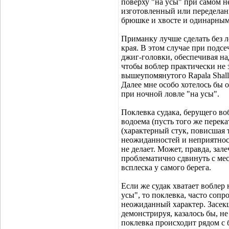
поверху "на усы" при самом н
изготовленный или передела
брюшке и хвосте и одинарным
Приманку лучше сделать без л
края. В этом случае при подсе
джиг-головки, обеспечивая на
чтобы воблер практически не 
вышеупомянутого Rapala Shal
Далее мне особо хотелось бы 
при ночной ловле "на усы".
Поклевка судака, берущего воб
водоема (пусть того же перек
(характерный стук, повисшая т
неожиданностей и неприятност
не делает. Может, правда, зал
проблематично сдвинуть с мес
всплеска у самого берега.
Если же судак хватает воблер 
усы", то поклевка, часто соп
неожиданный характер. Засекш
демонстрируя, казалось бы, н
поклевка происходит рядом с 