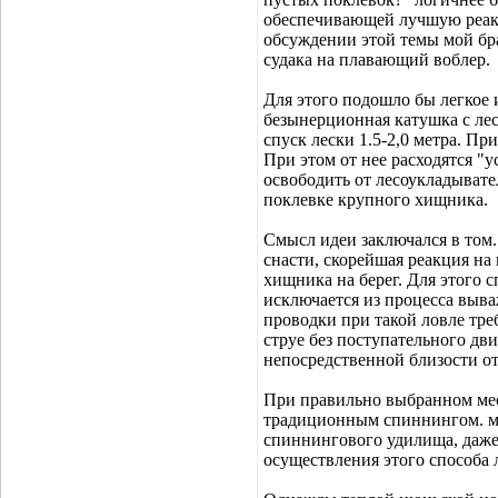
обеспечивающей лучшую реакц
обсуждении этой темы мой бра
судака на плавающий воблер.
Для этого подошло бы легкое 
безынерционная катушка с лес
спуск лески 1.5-2,0 метра. Пр
При этом от нее расходятся "
освободить от лесоукладывател
поклевке крупного хищника.
Смысл идеи заключался в том
снасти, скорейшая реакция на
хищника на берег. Для этого 
исключается из процесса выва
проводки при такой ловле тре
струе без поступательного дв
непосредственной близости от
При правильно выбранном мес
традиционным спиннингом. м
спиннингового удилища, даже е
осуществления этого способа 