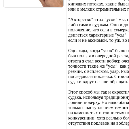
кипящих потоках, какие бываю
или о мелких стремительных п
"Авторство" этих "усов" мы,
либо самим судакам. Оно и до
положение, что если в сумерк
двигаться характерные "усы", 
если и не аксиомой, то уж, во
Однажды, когда "усов" было о
был ноль, я в очередной paз з
ответа я стал вести воблер оч
точности такие же "усы", как
резкий, с всплеском, удар. Рыб
последовала поклевка. Стоило
судаки вдруг начали обращать
Этот способ мы так и окрести
судака, используя традиционну
ловили поверху. Но надо обяз
только с наступлением темнот
на каменистых и глинистых пе
конкуренции, хотя реально бол
отсутствия поклевок на вобле