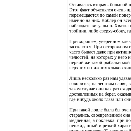
Оставалась вторая - большой 
Этот факт объяснялся очень пр
перемещаются по самой поверх
именно на них. Воблер он все
наблюдать визуально. Хватка 
тройник, либо сверху-сбоку, гд
При хорошем, уверенном клеве
засекаются. При осторожном и
часто бывает даже при актив
челюстей, на которых у него 
первой же такой рыбалки мой
верхних и нижних клыков хи
Лишь несколько раз нам удавал
говорится, на честном слове,
таком случае они как раз сход
доставленных на берег, оказ
где-нибудь около глаза или сн
При такой ловле была бы очен
старались, своевременной она 
медленная, а поклевка -при по
неожиданный и резкий характе
пустых поклевок?" логичнее б