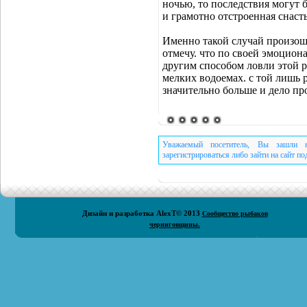
ночью, то последствия могут 
и грамотно отстроенная снаст
Именно такой случай произоше
отмечу. что по своей эмоцион
другим способом ловли этой р
мелких водоемах. с той лишь 
значительно больше и дело пр
Уважаемый посетитель, Вы зашли н
зарегистрироваться либо зайти на сайт п
Дизайн и разработка
AlexT
© 2013
Сообщество рыбаков
черниговщины.