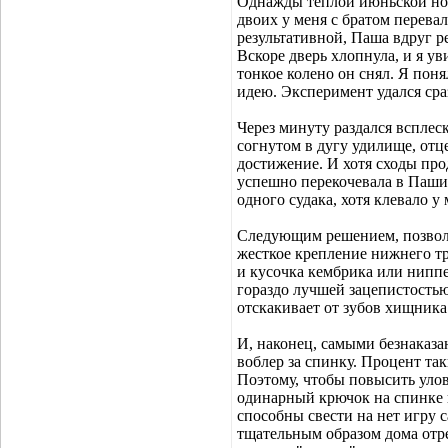
Однажды теплой июньской ноч
двоих у меня с братом перевал
результативной, Паша вдруг 
Вскоре дверь хлопнула, и я у
тонкое колено он снял. Я пон
идею. Эксперимент удался сра
Через минуту раздался всплеск
согнутом в дугу удилище, отц
достижение. И хотя сходы прод
успешно перекочевала в Пашин
одного судака, хотя клевало у 
Следующим решением, позвол
жесткое крепление нижнего тр
и кусочка кембрика или нипп
гораздо лучшей зацепистость
отскакивает от зубов хищника
И, наконец, самыми безнаказа
воблер за спинку. Процент так
Поэтому, чтобы повысить улов
одинарный крючок на спинке в
способны свести на нет игру 
тщательным образом дома отре