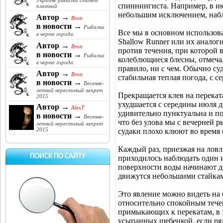
Украине рыбалка станет
спиннингиста. Например, в ию
платной
небольшим исключением, наблюд
Автор →
Bron
в новости →
Рыбалка
Все мы в основном использов
в черте города.
Shallow Runner или их аналог
Автор →
Bron
против течения, при которой 
в новости →
Рыбалка
колеблющиеся блесны, отмечал
в черте города.
правило, ни с чем. Обычно суд
Автор →
Bron
стабильная теплая погода, с с
в новости →
Весенне-
летний нерестовый запрет
Прекращается клев на переката
2015
ухудшается с середины июля д
Автор →
AlexT
удивительно пунктуальна и по
в новости →
Весенне-
что без улова мы с вечерней р
летний нерестовый запрет
2015
судаки плохо клюют во время б
Каждый раз, приезжая на ловл
ПОИСК ПО САЙТУ
приходилось наблюдать один и
поверхности воды начинают дв
движутся небольшими стайкам
Это явление можно видеть на
относительно спокойным течен
примыкающих к перекатам, в з
усыпанных щебенкой, если ряд