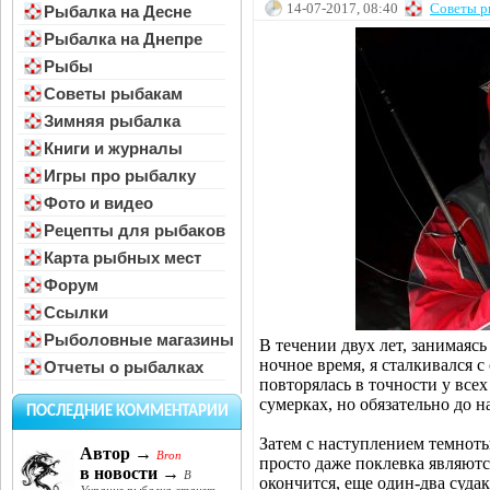
14-07-2017, 08:40
Советы р
Рыбалка на Десне
Рыбалка на Днепре
Рыбы
Советы рыбакам
Зимняя рыбалка
Книги и журналы
Игры про рыбалку
Фото и видео
Рецепты для рыбаков
Карта рыбных мест
Форум
Ссылки
Рыболовные магазины
В течении двух лет, занимаясь
ночное время, я сталкивался с 
Отчеты о рыбалках
повторялась в точности у все
сумерках, но обязательно до н
ПОСЛЕДНИЕ КОММЕНТАРИИ
Затем с наступлением темноты
Автор →
Bron
просто даже поклевка являютс
в новости →
В
окончится, еще один-два суда