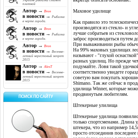
Украине рыбалка станет
платной
Автор →
Маховое удилище
Bron
в новости →
Рыбалка
в черте города.
Как правило это телескопичес
производятся из стекло- и уг
Автор →
Bron
лучше собратьев из стекловоло
в новости →
Рыбалка
заброс производиться путем д
в черте города.
При вываживании рыбы обычно
Автор →
Bron
На 99% маховых удилищах лес
в новости →
Весенне-
называют - "глухой оснасткой
летний нерестовый запрет
2015
разных удилищ. Но прежде че
Автор →
подумайте. Ловя такой удочко
AlexT
в новости →
соответственно увидете гораз
Весенне-
летний нерестовый запрет
советую вам покупать хорошие
2015
Shimano. Так же сейчас в про
удилища Winner, которые мо
продвинутым любителям.
ПОИСК ПО САЙТУ
Штекерные улилища
Штекерные удилища появились
только спортсменами. Длина у
штекера, что из например 14,5
просто отсоединив последнее 