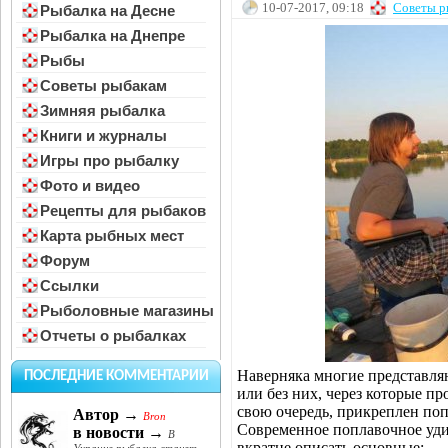
10-07-2017, 09:18
Советы р
Рыбалка на Десне
Рыбалка на Днепре
Рыбы
Советы рыбакам
Зимняя рыбалка
Книги и журналы
Игры про рыбалку
Фото и видео
Рецепты для рыбаков
Карта рыбных мест
Форум
Ссылки
Рыболовные магазины
Отчеты о рыбалках
Наверняка многие представля
ПОСЛЕДНИЕ КОММЕНТАРИИ
или без них, через которые пр
свою очередь, прикреплен попл
Автор →
Bron
Современное поплавочное уди
в новости →
В
вкратце описать основные: