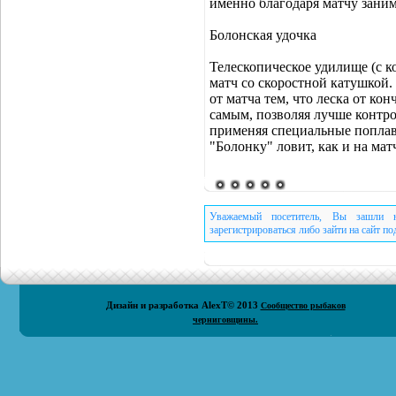
именно благодаря матчу заним
Болонская удочка
Телескопическое удилище (с ко
матч со скоростной катушкой.
от матча тем, что леска от ко
самым, позволяя лучше контро
применяя специальные поплавк
"Болонку" ловит, как и на мат
Уважаемый посетитель, Вы зашли н
зарегистрироваться либо зайти на сайт п
Дизайн и разработка
AlexT
© 2013
Сообщество рыбаков
черниговщины.