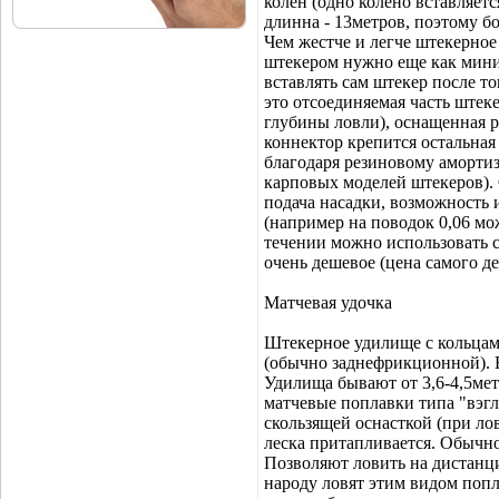
колен (одно колено вставляет
длинна - 13метров, поэтому 
Чем жестче и легче штекерное
штекером нужно еще как миним
вставлять сам штекер после то
это отсоединяемая часть штеке
глубины ловли), оснащенная р
коннектор крепится остальная
благодаря резиновому амортиз
карповых моделей штекеров).
подача насадки, возможность 
(например на поводок 0,06 мож
течении можно использовать 
очень дешевое (цена самого де
Матчевая удочка
Штекерное удилище с кольцам
(обычно заднефрикционной). Е
Удилища бывают от 3,6-4,5ме
матчевые поплавки типа "вэгле
скользящей оснасткой (при ло
леска притапливается. Обычно
Позволяют ловить на дистанци
народу ловят этим видом попл