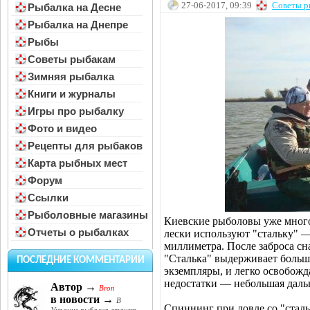
27-06-2017, 09:39
Советы р
Рыбалка на Десне
Рыбалка на Днепре
Рыбы
Советы рыбакам
Зимняя рыбалка
Книги и журналы
Игры про рыбалку
Фото и видео
Рецепты для рыбаков
Карта рыбных мест
Форум
Ссылки
Рыболовные магазины
Киевские рыболовы уже много 
Отчеты о рыбалках
лески используют "стальку" 
миллиметра. После заброса сна
"Сталька" выдерживает больш
ПОСЛЕДНИЕ КОММЕНТАРИИ
экземпляры, и легко освобождае
недостатки — небольшая дальн
Автор →
Bron
в новости →
В
Спиннинг при ловле со "сталь