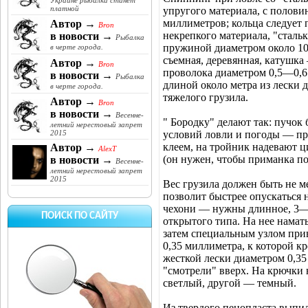
Украине рыбалка станет
платной
упругого материала, с полови
миллиметров; кольца следует 
Автор →
Bron
некрепкого материала, "стальк
в новости →
Рыбалка
пружиной диаметром около 10
в черте города.
съемная, деревянная, катушка
Автор →
Bron
проволока диаметром 0,5—0,6
в новости →
Рыбалка
длиной около метра из лески 
в черте города.
тяжелого грузила.
Автор →
Bron
в новости →
Весенне-
" Бородку" делают так: пучок
летний нерестовый запрет
условий ловли и погоды — пр
2015
клеем, на тройник надевают ц
Автор →
AlexT
(он нужен, чтобы приманка по
в новости →
Весенне-
летний нерестовый запрет
2015
Вес грузила должен быть не м
позволит быстрее опускаться 
чехони — нужны длинное, 3—4
ПОИСК ПО САЙТУ
открытого типа. На нее намат
затем специальным узлом при
0,35 миллиметра, к которой к
жесткой лески диаметром 0,35
"смотрели" вверх. На крючки
светлый, другой — темный.
Из твердого пенопласта выпи