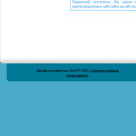
Уважаемый посетитель, Вы зашли н
зарегистрироваться либо зайти на сайт п
Дизайн и разработка
AlexT
© 2013
Сообщество рыбаков
черниговщины.