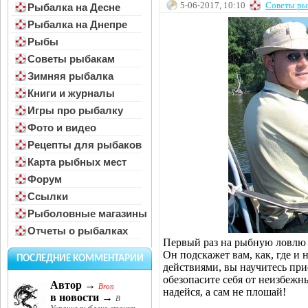
5-06-2017, 10:10
Советы ры
Рыбалка на Десне
Рыбалка на Днепре
Рыбы
Советы рыбакам
Зимняя рыбалка
Книги и журналы
Игры про рыбалку
Фото и видео
Рецепты для рыбаков
Карта рыбных мест
Форум
Ссылки
Рыболовные магазины
Отчеты о рыбалках
Первый раз на рыбную ловлю 
Он подскажет вам, как, где и
ПОСЛЕДНИЕ КОММЕНТАРИИ
действиями, вы научитесь при
обезопасите себя от неизбежн
Автор →
Bron
надейся, а сам не плошай!
в новости →
В