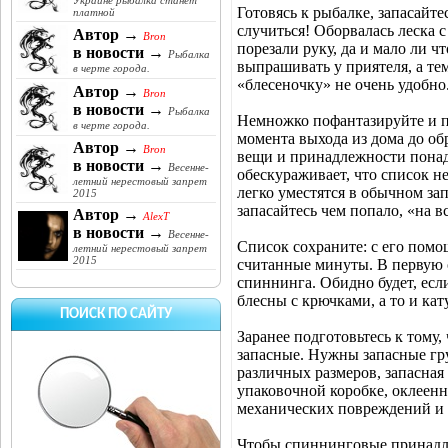
Украине рыбалка станет
Готовясь к рыбалке, запасайте
платной
случиться! Оборвалась леска с
Автор →
Bron
порезали руку, да и мало ли ч
в новости →
Рыбалка
выпрашивать у приятеля, а тем
в черте города.
«блесеночку» не очень удобно
Автор →
Bron
в новости →
Рыбалка
Немножко пофантазируйте и пр
в черте города.
момента выхода из дома до об
Автор →
Bron
вещи и принадлежности понад
в новости →
Весенне-
обескураживает, что список н
летний нерестовый запрет
легко уместятся в обычном за
2015
запасайтесь чем попало, «на в
Автор →
AlexT
в новости →
Весенне-
Список сохраните: с его помо
летний нерестовый запрет
2015
считанные минуты. В первую 
спиннинга. Обидно будет, есл
блесны с крючками, а то и ка
ПОИСК ПО САЙТУ
Заранее подготовьтесь к тому,
запасные. Нужны запасные гру
различных размеров, запасная
упаковочной коробке, оклеенн
механических повреждений и
Чтобы спиннинговые принадле