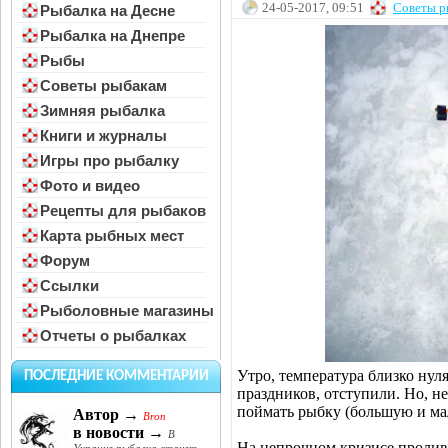
24-05-2017, 09:51
Советы р
Рыбалка на Десне
Рыбалка на Днепре
Рыбы
Советы рыбакам
Зимняя рыбалка
Книги и журналы
Игры про рыбалку
Фото и видео
Рецепты для рыбаков
Карта рыбных мест
Форум
Ссылки
Рыболовные магазины
Отчеты о рыбалках
Утро, температура близко нул
ПОСЛЕДНИЕ КОММЕНТАРИИ
праздников, отступили. Но, не
поймать рыбку (большую и ма
Автор →
Bron
в новости →
В
На непрочном кризисе пролив