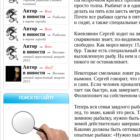
Украине рыбалка станет
платной
просто толпа. Рыбачат и в од
Автор →
делать на пять или шесть метр
Bron
в новости →
Почти все рыбаки одеты в пят
Рыбалка
в черте города.
и сидят, а также специальные
Автор →
Bron
Киевлянин Сергей ходит на з
в новости →
Рыбалка
снаряжении знает, по-видимом
в черте города.
свободно. Как мороз минус 15
Автор →
Bron
бур. Также есть специальный 
в новости →
Весенне-
выловленную рыбу. На нем и с
летний нерестовый запрет
2015
никого не останавливает.
Автор →
AlexT
в новости →
Некоторые смельчаки ловят ры
Весенне-
летний нерестовый запрет
вымоин. Сергей говорит, что 
2015
и сани. Если человек провалит
тает так быстро, как замерзае
Филиппович на собственном оп
ПОИСК ПО САЙТУ
Теперь вся семья заядлого ры
лед, то знаю, какой это риск. 
зимнюю рыбалку, нужно быть 
зимой действительно завершилс
Какими должны быть оптималь
опытные рыбаки: «Нужно пыта