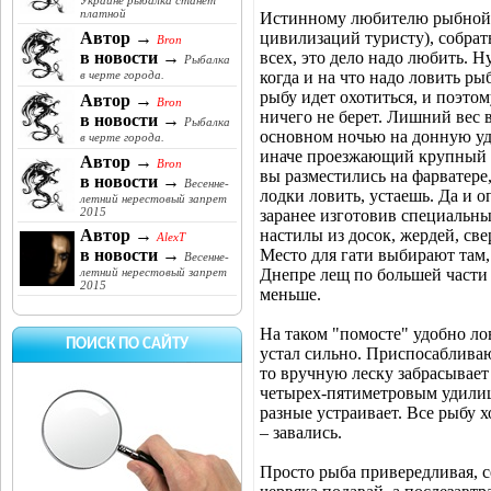
Украине рыбалка станет
платной
Истинному любителю рыбной 
цивилизаций туристу), собрать
Автор →
Bron
всех, это дело надо любить. Ну
в новости →
Рыбалка
когда и на что надо ловить ры
в черте города.
рыбу идет охотиться, и поэто
Автор →
Bron
ничего не берет. Лишний вес 
в новости →
Рыбалка
основном ночью на донную удо
в черте города.
иначе проезжающий крупный в
Автор →
Bron
вы разместились на фарватере,
в новости →
Весенне-
лодки ловить, устаешь. Да и 
летний нерестовый запрет
2015
заранее изготовив специальны
настилы из досок, жердей, све
Автор →
AlexT
Место для гати выбирают там, 
в новости →
Весенне-
Днепре лещ по большей части 
летний нерестовый запрет
2015
меньше.
На таком "помосте" удобно ло
ПОИСК ПО САЙТУ
устал сильно. Приспосабливают
то вручную леску забрасывает
четырех-пятиметровым удилищ
разные устраивает. Все рыбу х
– завались.
Просто рыба привередливая, се