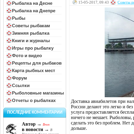
15-05-2017, 09:43
Советы р
Рыбалка на Десне
Рыбалка на Днепре
Рыбы
Советы рыбакам
Зимняя рыбалка
Книги и журналы
Игры про рыбалку
Фото и видео
Рецепты для рыбаков
Карта рыбных мест
Форум
Ссылки
Рыболовные магазины
Отчеты о рыбалках
Доставка авиабилетов при на
России делают это легко и без
услуга предоставляется беспл
ПОСЛЕДНИЕ КОММЕНТАРИИ
ничего не мешает. Рыболовы,
сделать это без проблем. Нет 
Автор →
Bron
дольше.
в новости →
В