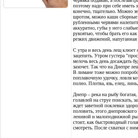
червяка подавай, а послезавтр
поэтому надо при себе иметь 
конечно, тщательно. Можно 
шротом, можно каши сборные 
рубленными червями налепить
аккуратно, губы у него слабые
рукоятью, чтобы брать его как
резких движений, напуганная 
С утра и весь день лещ клюет 
зацепить. Утром густера "про
мелочь весь день досаждать бу
захочет. Так что на Днепре ле
В лимане тоже можно попробо
поплавочную удочку, ловля ко
полно. Плотва, язь, елец, лин
Днепр – река на рыбу богатая,
голавлей на струе поискать, з
ждет заветной поклевки здор
половить, этого днепровского
ленивой и малоподвижной рыб
стоит, как быстроводный гола
смотреть. После схватки с ним